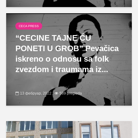
CECA PRESS
“CECINE TAJNE ĆU
PONETI U GROB” Pevačica
iskreno o odnosu sa folk
zvezdom i traumama iz...
13 фебруар, 2022
589 pregleda