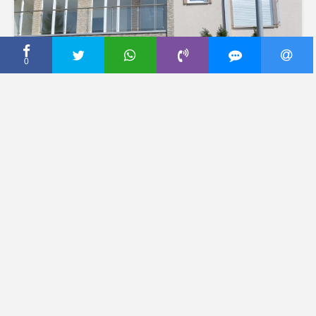
0
CECA PRESS
Javnost na nogama,
kolege uznemirene:
Podrška Nataši Bekvalac
stiže sa svih strana (foto)
14 април, 2018
Dodaj komentar