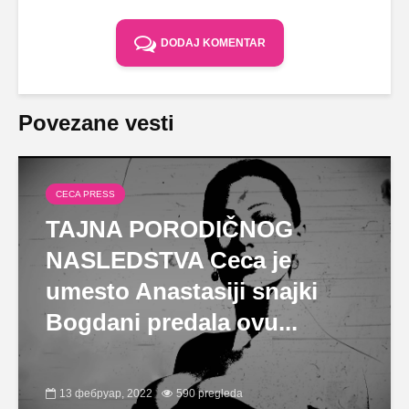
DODAJ KOMENTAR
Povezane vesti
CECA PRESS
TAJNA PORODIČNOG
NASLEDSTVA Ceca je
umesto Anastasiji snajki
Bogdani predala ovu...
13 фебруар, 2022
590 pregleda