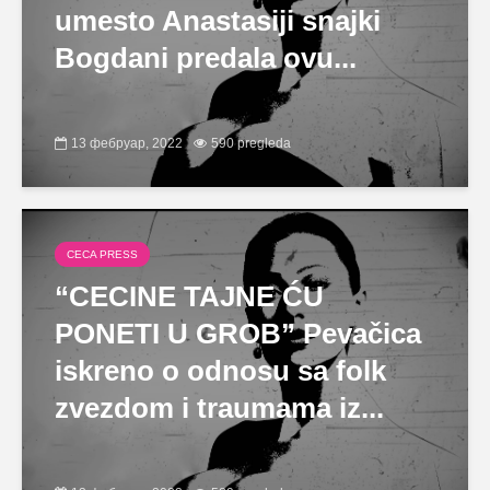
umesto Anastasiji snajki
Bogdani predala ovu...
13 фебруар, 2022
590 pregleda
CECA PRESS
“CECINE TAJNE ĆU
PONETI U GROB” Pevačica
iskreno o odnosu sa folk
zvezdom i traumama iz...