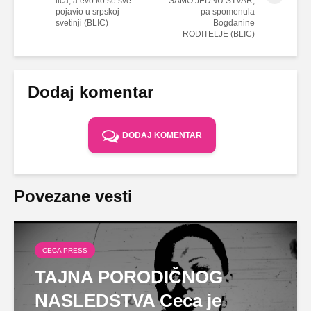
lica, a evo ko se sve
SAMO JEDNU STVAR,
pojavio u srpskoj
pa spomenula
svetinji (BLIC)
Bogdanine
RODITELJE (BLIC)
Dodaj komentar
DODAJ KOMENTAR
Povezane vesti
CECA PRESS
TAJNA PORODIČNOG
NASLEDSTVA Ceca je