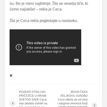
su, što je meni najbitnije. Što se veselja tiče, to
ćemo najlakše! – rekla je Ceca.
Šta je Ceca rekla pogledajte u nastavku.
POZNATI STIGLI NA
JEDVA ČEKA
PRIČEŠĆE U HRAM
VELJKOVU SVADBU
SVETOG SAVE Ceca
Ceca otkrila da od sina
nije skidala osmeh sa
i njegove verenice traži