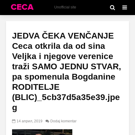
Unofficial site
JEDVA ČEKA VENČANJE
Ceca otkrila da od sina
Veljka i njegove verenice
traži SAMO JEDNU STVAR,
pa spomenula Bogdanine
RODITELJE
(BLIC)_5cb37d5a35e39.jpe
g
14 април, 2019
Dodaj komentar