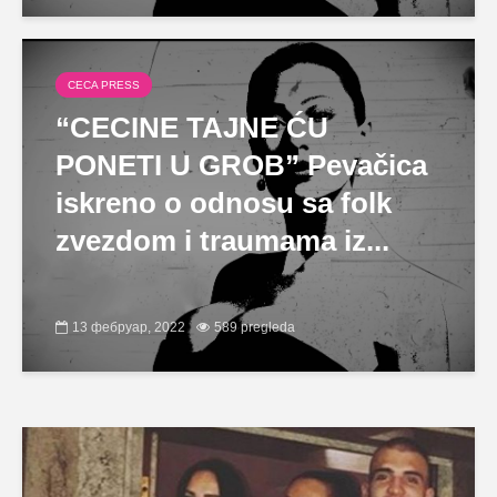
CECA PRESS
“CECINE TAJNE ĆU
PONETI U GROB” Pevačica
iskreno o odnosu sa folk
zvezdom i traumama iz...
13 фебруар, 2022
589 pregleda