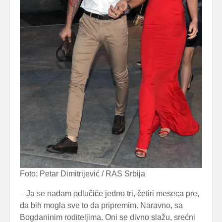
Foto: Petar Dimitrijević / RAS Srbija
– Ja se nadam odlučiće jedno tri, četiri meseca pre,
da bih mogla sve to da pripremim. Naravno, sa
Bogdaninim roditeljima. Oni se divno slažu, srećni