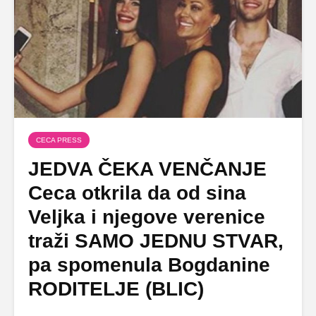
CECA PRESS
JEDVA ČEKA VENČANJE
Ceca otkrila da od sina
Veljka i njegove verenice
traži SAMO JEDNU STVAR,
pa spomenula Bogdanine
RODITELJE (BLIC)