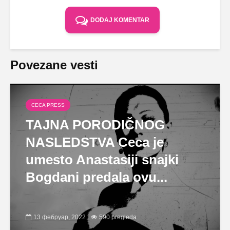
DODAJ KOMENTAR
Povezane vesti
CECA PRESS
TAJNA PORODIČNOG
NASLEDSTVA Ceca je
umesto Anastasiji snajki
Bogdani predala ovu...
13 фебруар, 2022
590 pregleda