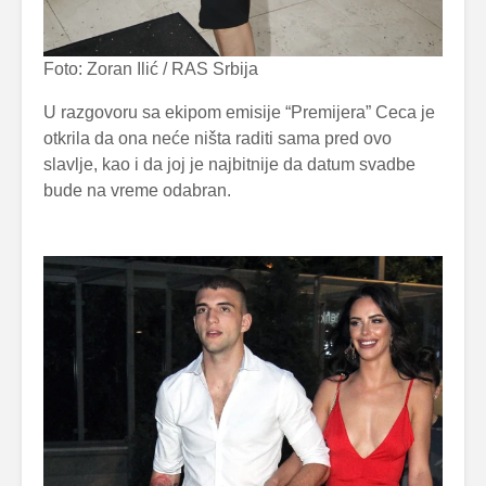
Foto: Zoran Ilić / RAS Srbija
U razgovoru sa ekipom emisije “Premijera” Ceca je
otkrila da ona neće ništa raditi sama pred ovo
slavlje, kao i da joj je najbitnije da datum svadbe
bude na vreme odabran.