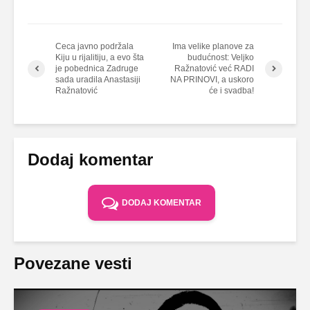
Ceca javno podržala
Ima velike planove za
Kiju u rijalitiju, a evo šta
budućnost: Veljko
je pobednica Zadruge
Ražnatović već RADI
sada uradila Anastasiji
NA PRINOVI, a uskoro
Ražnatović
će i svadba!
Dodaj komentar
DODAJ KOMENTAR
Povezane vesti