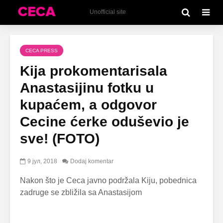
Unofficial site
CECA PRESS
Kija prokomentarisala
Anastasijinu fotku u
kupaćem, a odgovor
Cecine ćerke oduševio je
sve! (FOTO)
9 јул, 2018
Dodaj komentar
Nakon što je Ceca javno podržala Kiju, pobednica
zadruge se zbližila sa Anastasijom