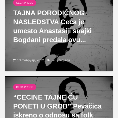
CECA PRESS
TAJNA PORODIČNOG
NASLEDSTVA Ceca je
umesto Anastasiji snajki
Bogdani predala ovu...
13 фебруар, 2022
590 pregleda
CECA PRESS
“CECINE TAJNE ĆU
PONETI U GROB” Pevačica
iskreno o odnosu sa folk