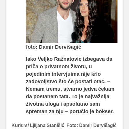
foto: Damir Dervišagić
Iako Veljko Ražnatović izbegava da
priča o privatnom životu, u
pojedinim intervjuima nije krio
zadovoljstvo što će postati otac. –
Nemam tremu, stvarno jedva čekam
da postanem tata. To je najvažnija
životna uloga i apsolutno sam
spreman za nju – poručio je bokser.
Kurir.rs/ Ljiljana Stanišić Foto: Damir Dervišagić