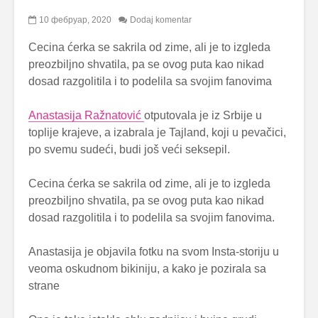
10 фебруар, 2020
Dodaj komentar
Cecina ćerka se sakrila od zime, ali je to izgleda
preozbiljno shvatila, pa se ovog puta kao nikad
dosad razgolitila i to podelila sa svojim fanovima
Anastasija Ražnatović
otputovala je iz Srbije u
toplije krajeve, a izabrala je Tajland, koji u pevačici,
po svemu sudeći, budi još veći seksepil.
Cecina ćerka se sakrila od zime, ali je to izgleda
preozbiljno shvatila, pa se ovog puta kao nikad
dosad razgolitila i to podelila sa svojim fanovima.
Anastasija je objavila fotku na svom Insta-storiju u
veoma oskudnom bikiniju, a kako je pozirala sa
strane