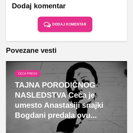
Dodaj komentar
DODAJ KOMENTAR
Povezane vesti
CECA PRESS
TAJNA PORODIČNOG
NASLEDSTVA Ceca je
umesto Anastasiji snajki
Bogdani predala ovu...