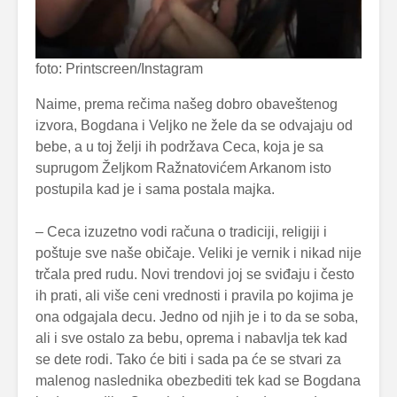
foto: Printscreen/Instagram
Naime, prema rečima našeg dobro obaveštenog
izvora, Bogdana i Veljko ne žele da se odvajaju od
bebe, a u toj želji ih podržava Ceca, koja je sa
suprugom Željkom Ražnatovićem Arkanom isto
postupila kad je i sama postala majka.
– Ceca izuzetno vodi računa o tradiciji, religiji i
poštuje sve naše običaje. Veliki je vernik i nikad nije
trčala pred rudu. Novi trendovi joj se sviđaju i često
ih prati, ali više ceni vrednosti i pravila po kojima je
ona odgajala decu. Jedno od njih je i to da se soba,
ali i sve ostalo za bebu, oprema i nabavlja tek kad
se dete rodi. Tako će biti i sada pa će se stvari za
malenog naslednika obezbediti tek kad se Bogdana