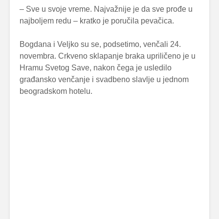
– Sve u svoje vreme. Najvažnije je da sve prođe u
najboljem redu – kratko je poručila pevačica.
Bogdana i Veljko su se, podsetimo, venčali 24.
novembra. Crkveno sklapanje braka upriličeno je u
Hramu Svetog Save, nakon čega je usledilo
građansko venčanje i svadbeno slavlje u jednom
beogradskom hotelu.