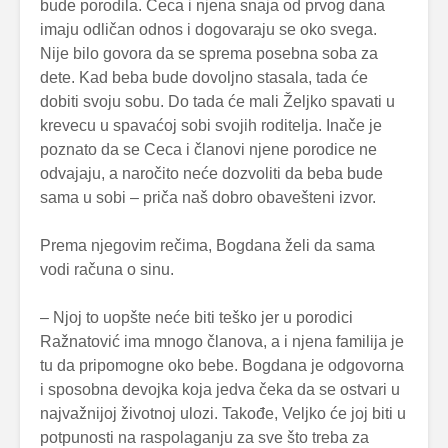
bude porodila. Ceca i njena snaja od prvog dana
imaju odličan odnos i dogovaraju se oko svega.
Nije bilo govora da se sprema posebna soba za
dete. Kad beba bude dovoljno stasala, tada će
dobiti svoju sobu. Do tada će mali Željko spavati u
krevecu u spavaćoj sobi svojih roditelja. Inače je
poznato da se Ceca i članovi njene porodice ne
odvajaju, a naročito neće dozvoliti da beba bude
sama u sobi – priča naš dobro obavešteni izvor.
Prema njegovim rečima, Bogdana želi da sama
vodi računa o sinu.
– Njoj to uopšte neće biti teško jer u porodici
Ražnatović ima mnogo članova, a i njena familija je
tu da pripomogne oko bebe. Bogdana je odgovorna
i sposobna devojka koja jedva čeka da se ostvari u
najvažnijoj životnoj ulozi. Takođe, Veljko će joj biti u
potpunosti na raspolaganju za sve što treba za