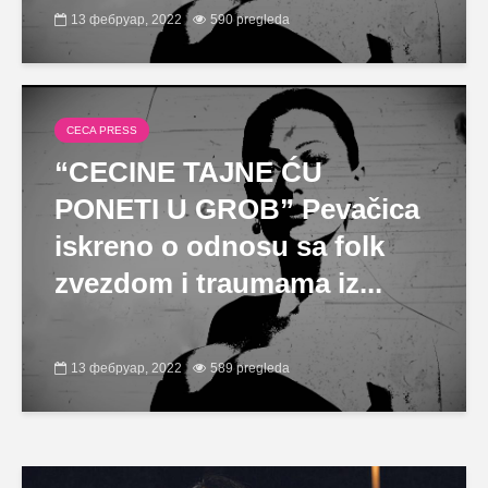
13 фебруар, 2022
590 pregleda
CECA PRESS
“CECINE TAJNE ĆU
PONETI U GROB” Pevačica
iskreno o odnosu sa folk
zvezdom i traumama iz...
13 фебруар, 2022
589 pregleda