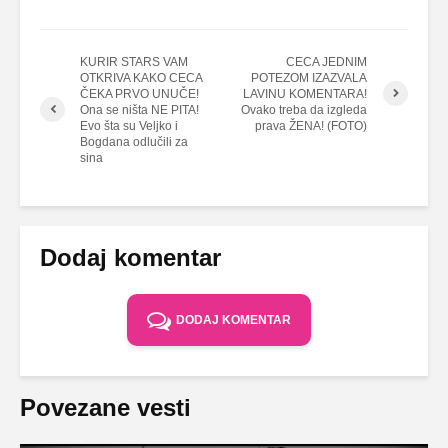
KURIR STARS VAM
CECA JEDNIM
OTKRIVA KAKO CECA
POTEZOM IZAZVALA
ČEKA PRVO UNUČE!
LAVINU KOMENTARA!
Ona se ništa NE PITA!
Ovako treba da izgleda
Evo šta su Veljko i
prava ŽENA! (FOTO)
Bogdana odlučili za
sina
Dodaj komentar
DODAJ KOMENTAR
Povezane vesti