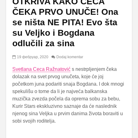
OTKRIVA KAKO CECA
ČEKA PRVO UNUČE! Ona
se ništa NE PITA! Evo šta
su Veljko i Bogdana
odlučili za sina
19 фебруар, 2020
Dodaj komentar
Svetlana Ceca Ražnatović
s nestrpljenjem čeka
dolazak na svet prvog unučeta, koje će joj
početkom juna podariti snaja Bogdana. I dok mnogi
spekulišu o tome da li je najveća balkanska
muzička zvezda počela da oprema sobu za bebu,
Kurir Stars ekskluzivno saznaje da će naslednik
njenog sina Veljka u prvim danima života boraviti u
sobi svojih roditelja.