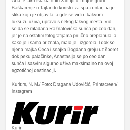
Ona je tako istakla oblu zadnjicu i bujne grudi.
Baškarenje u Tajlandu koristi i za spa-centar, pa je
slika koju je objavila, a gde se vidi u kakvom
luksuzu uživa, upravo s nekog takvog mesta. Vidi
se da se mlađana Ražnatovićka sunča po ceo dan,
jer je na ostalim fotografijama prilično preplanula, a
kako je i sama priznala, malo je i izgorela. I dok se
njena majka Ceca i snajka Bogdana greju uz šporet
dok peku palačinke, Anastasija se po ceo dan
sunča i sasvim sigurno uživa maksimalno na ovoj
egzotičnoj destinaciji.
Kurir.rs, N. M./ Foto: Dragana Udovičić, Printscreen/
Instagram
Kurir