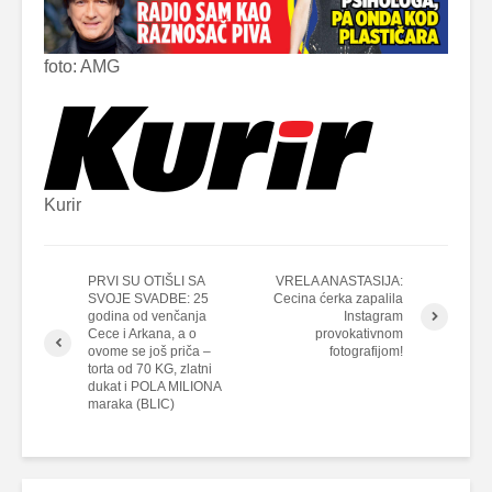
foto: AMG
Kurir
PRVI SU OTIŠLI SA
VRELA ANASTASIJA:
SVOJE SVADBE: 25
Cecina ćerka zapalila
godina od venčanja
Instagram
Cece i Arkana, a o
provokativnom
ovome se još priča –
fotografijom!
torta od 70 KG, zlatni
dukat i POLA MILIONA
maraka (BLIC)