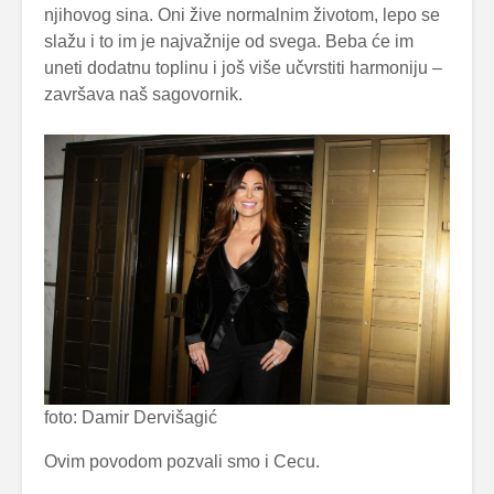
njihovog sina. Oni žive normalnim životom, lepo se
slažu i to im je najvažnije od svega. Beba će im
uneti dodatnu toplinu i još više učvrstiti harmoniju –
završava naš sagovornik.
foto: Damir Dervišagić
Ovim povodom pozvali smo i Cecu.