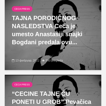
CECA PRESS
TAJNA PORODIČNOG
NASLEDSTVA Ceca je
umesto Anastasiji snajki
Bogdani predala ovu...
13 фебруар, 2022
590 pregleda
CECA PRESS
“CECINE TAJNE ĆU
PONETI U GROB” Pevačica