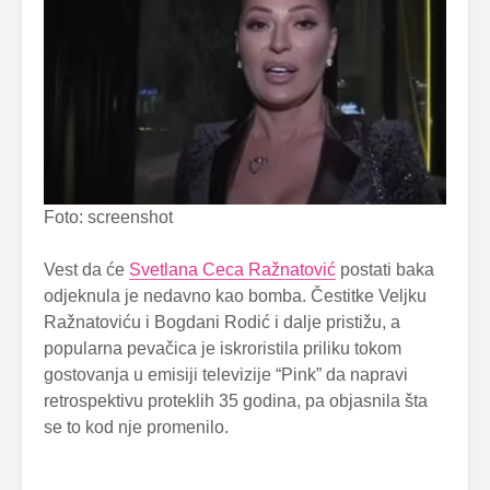
Foto: screenshot
Vest da će
Svetlana Ceca Ražnatović
postati baka
odjeknula je nedavno kao bomba. Čestitke Veljku
Ražnatoviću i Bogdani Rodić i dalje pristižu, a
popularna pevačica je iskroristila priliku tokom
gostovanja u emisiji televizije “Pink” da napravi
retrospektivu proteklih 35 godina, pa objasnila šta
se to kod nje promenilo.