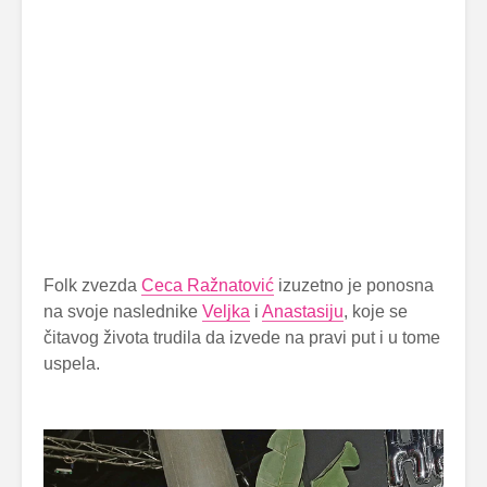
Folk zvezda
Ceca Ražnatović
izuzetno je ponosna
na svoje naslednike
Veljka
i
Anastasiju
, koje se
čitavog života trudila da izvede na pravi put i u tome
uspela.