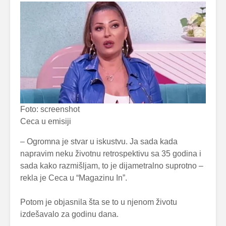
Foto: screenshot
Ceca u emisiji
– Ogromna je stvar u iskustvu. Ja sada kada
napravim neku životnu retrospektivu sa 35 godina i
sada kako razmišljam, to je dijametralno suprotno –
rekla je Ceca u “Magazinu In”.
Potom je objasnila šta se to u njenom životu
izdešavalo za godinu dana.