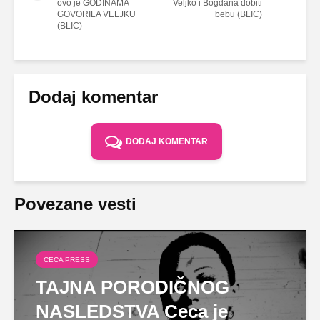
ovo je GODINAMA
Veljko i Bogdana dobiti
GOVORILA VELJKU
bebu (BLIC)
(BLIC)
Dodaj komentar
DODAJ KOMENTAR
Povezane vesti
CECA PRESS
TAJNA PORODIČNOG
NASLEDSTVA Ceca je