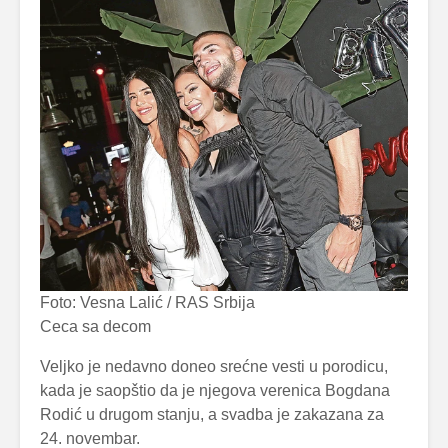
Foto: Vesna Lalić / RAS Srbija
Ceca sa decom
Veljko je nedavno doneo srećne vesti u porodicu,
kada je saopštio da je njegova verenica Bogdana
Rodić u drugom stanju, a svadba je zakazana za
24. novembar.