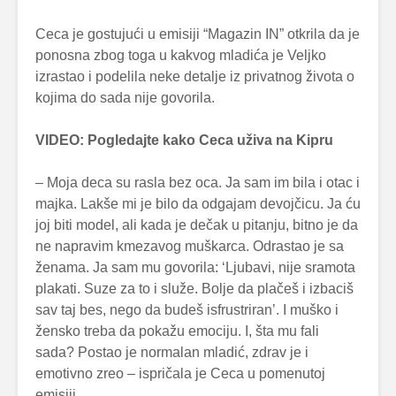
Ceca je gostujući u emisiji “Magazin IN” otkrila da je
ponosna zbog toga u kakvog mladića je Veljko
izrastao i podelila neke detalje iz privatnog života o
kojima do sada nije govorila.
VIDEO: Pogledajte kako Ceca uživa na Kipru
– Moja deca su rasla bez oca. Ja sam im bila i otac i
majka. Lakše mi je bilo da odgajam devojčicu. Ja ću
joj biti model, ali kada je dečak u pitanju, bitno je da
ne napravim kmezavog muškarca. Odrastao je sa
ženama. Ja sam mu govorila: ‘Ljubavi, nije sramota
plakati. Suze za to i služe. Bolje da plačeš i izbaciš
sav taj bes, nego da budeš isfrustriran’. I muško i
žensko treba da pokažu emociju. I, šta mu fali
sada? Postao je normalan mladić, zdrav je i
emotivno zreo – ispričala je Ceca u pomenutoj
emisiji.