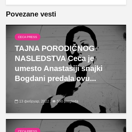
Povezane vesti
CECA PRESS
TAJNA PORODIČNOG
NASLEDSTVA Ceca je
umesto Anastasiji snajki
Bogdani predala ovu...
13 фебруар, 2022
590 pregleda
CECA PRESS