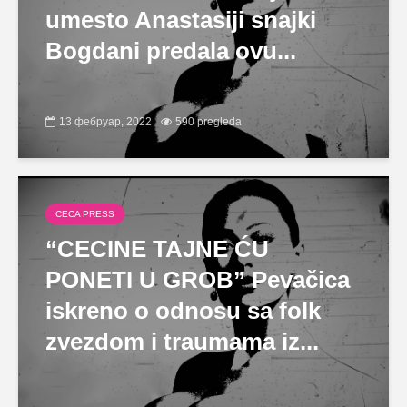
umesto Anastasiji snajki
Bogdani predala ovu...
13 фебруар, 2022
590 pregleda
CECA PRESS
“CECINE TAJNE ĆU
PONETI U GROB” Pevačica
iskreno o odnosu sa folk
zvezdom i traumama iz...