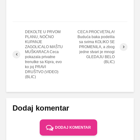
DEKOLTE U PRVOM
CECA PROCVETALA!
PLANU, NOĆNO
Buduća baka podelila
KUPANJE
sa svima KOLIKO SE
ZAGOLICALO MAŠTU
PROMENILA, a zbog
MUŠKARACA Ceca
jedne stvari je mnogi
pokazala privatne
GLEDAJU BELO
trenutke sa Kipra, evo
(BLIC)
ko joj PRAVI
DRUŠTVO (VIDEO)
(BLIC)
Dodaj komentar
DODAJ KOMENTAR