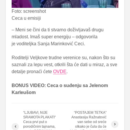
Foto: screenshot
Ceca u emisiji
– Meni se čini da ti stvarno doživljavaš drugu
mladost. Imaš super energiju – odgovorila
je voditeljka Sanja Marinković Ceci.
Roditelji Veljkove trudne verenice su, nakon što su
saznali za lepu vest, otkrili šta će dati u miraz, a sve
detalje pronaći ćete
OVDE
.
BONUS VIDEO: Ceca o suđenju sa Jelenom
Karleušom
“LJUBAVI, NIJE
“POSTAJEM TETKA”
SRAMOTA PLAKATI”
Anastasija Ražnatović
Ceca prvi put o
van sebe od sreće
porodičnim tajnama,
otkako je čula da će