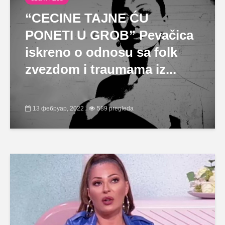
“CECINE TAJNE ĆU
PONETI U GROB” Pevačica
iskreno o odnosu sa folk
zvezdom i traumama iz...
13 фебруар, 2022
589 pregleda