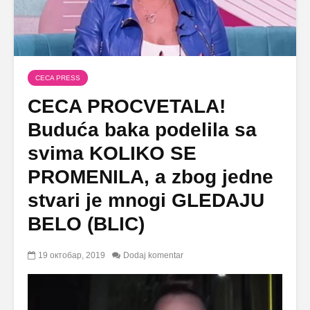
CECA PRESS
CECA PROCVETALA!
Buduća baka podelila sa
svima KOLIKO SE
PROMENILA, a zbog jedne
stvari je mnogi GLEDAJU
BELO (BLIC)
19 октобар, 2019
Dodaj komentar