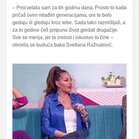
– Procvetala sam za tih godinu dana. Prosto to kada
pričaš ovim mlađim generacijama, oni te belo
gedaju ili gledaju kroz tebe. Sada tako razmišljaš, a
za tri godine ćeš potpuno život gledati drugačije.
Sve se menja, jer ta zrelost i iskustvo to čine –
otvorila se buduća baka Svetlana Ražnatović.