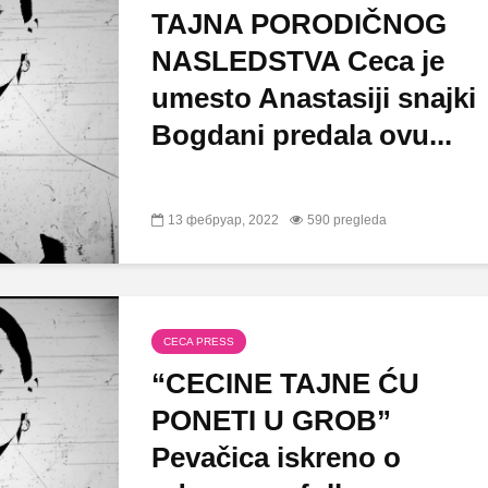
TAJNA PORODIČNOG
NASLEDSTVA Ceca je
umesto Anastasiji snajki
Bogdani predala ovu...
13 фебруар, 2022
590 pregleda
CECA PRESS
“CECINE TAJNE ĆU
PONETI U GROB”
Pevačica iskreno o