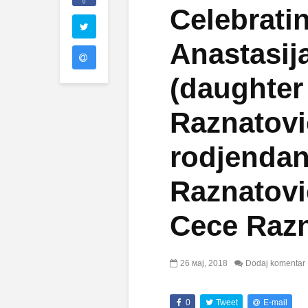
0
Celebrati
Anastasij
(daughter
Raznatovi
rodjendan
Raznatovi
Cece Razn
26 мај, 2018
Dodaj komentar
0
Tweet
E-mail