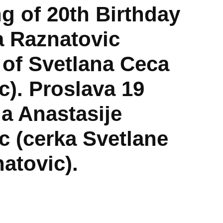
ng of 20th Birthday
a Raznatovic
 of Svetlana Ceca
c). Proslava 19
a Anastasije
c (cerka Svetlane
atovic).