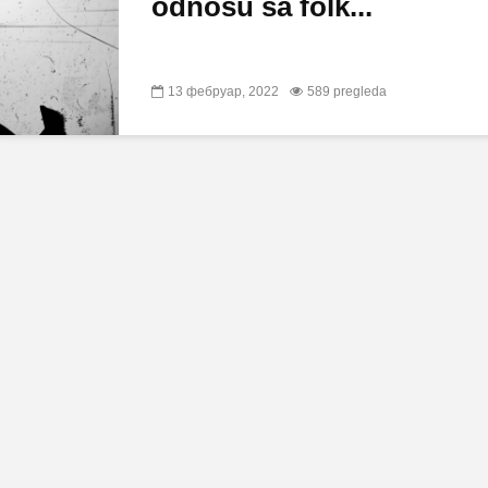
odnosu sa folk...
13 фебруар, 2022
589 pregleda