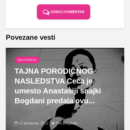
DODAJ KOMENTAR
Povezane vesti
CECA PRESS
TAJNA PORODIČNOG
NASLEDSTVA Ceca je
umesto Anastasiji snajki
Bogdani predala ovu...
13 фебруар, 2022
590 pregleda