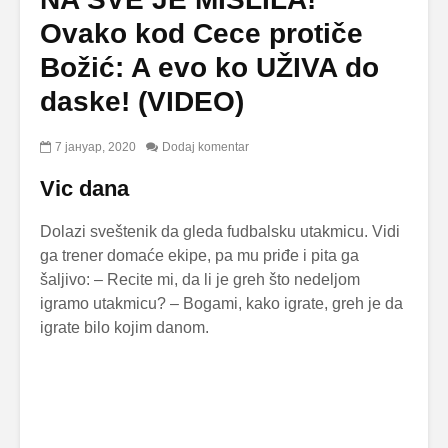
Ovako kod Cece protiče
Božić: A evo ko UŽIVA do
daske! (VIDEO)
7 јануар, 2020
Dodaj komentar
Vic dana
Dolazi sveštenik da gleda fudbalsku utakmicu. Vidi
ga trener domaće ekipe, pa mu priđe i pita ga
šaljivo: – Recite mi, da li je greh što nedeljom
igramo utakmicu? – Bogami, kako igrate, greh je da
igrate bilo kojim danom.