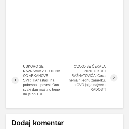
USKORO SE
OVAKO SE ČEKALA
NAVRŠAVA 20 GODINA
2020. U KUĆI
OD ARKANOVE
RAŽNATOVIĆA! Ceca
SMRTI! Anastasijina
nema nijednu zamerku,
potresna ispovest: Ona
a OVO joj je najveća
svaki dan mašta o tome
RADOST!
da je on TU!
Dodaj komentar