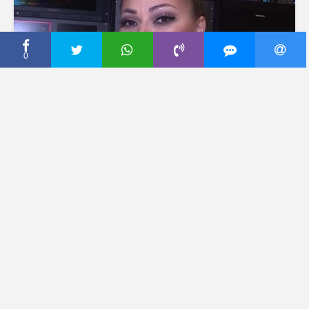
0
CECA PRESS
OVAKO SE ČEKALA 2020.
U KUĆI RAŽNATOVIĆA!
Ceca nema nijednu
zamerku, a OVO joj je
najveća RADOST!