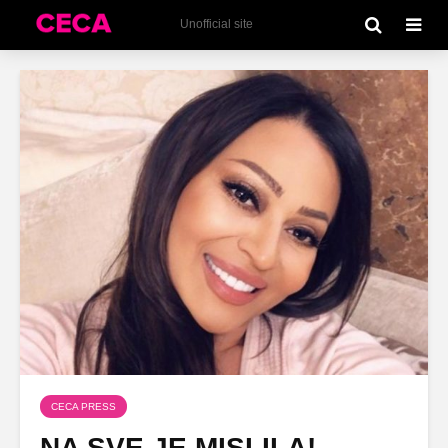
Unofficial site
CECA PRESS
NA SVE JE MISLILA!