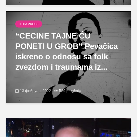
CECA PRESS
“CECINE TAJNE ĆU
PONETI U GROB” Pevačica
iskreno o odnosu sa folk
zvezdom i traumama iz...
13 фебруар, 2022
589 pregleda