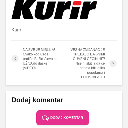
Kurir
NA SVE JE MISLILA!
VESNA ZMIJANAC JE
Ovako kod Cece
TREBALO DA SNIMI
protiče Božić: A evo ko
ČUVENI CECIN HIT!
UŽIVA do daske!
Nije ni slutila da će
(VIDEO)
pesma biti toliko
popularna i
ODUSTALA JE!
Dodaj komentar
DODAJ KOMENTAR