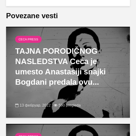
Povezane vesti
CECA PRESS
TAJNA PORODIČNOG
NASLEDSTVA Ceca je
umesto Anastasiji snajki
Bogdani predala ovu...
13 фебруар, 2022
590 pregleda