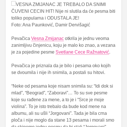
Foto: Ana Paunković, Damir Dervišagić
Pevačica
Vesna Zmijanac
otkrila je jednu veoma
zanimljivu činjenicu, koju je malo ko znao, a vezana
je za pojedine pesme
Svetlane Cece Ražnatović
.
Pevačica je priznala da je bilo i pesama oko kojih
se dvoumila i nije ih snimila, a postali su hitovi.
“Neke od pesama koje nisam snimila su: “Idi dok si
mlad”, “Beograd”, “Zaboravi”… To su sve pesme
koje su rađene za mene, a to je i “Srce je moje
violina”. To je isto trebalo da bude kod mene na
albumu, ali su ušli “Jorgovani”. Tada je bila crna
ploča i nije moglo da stane 13 pesama i morali smo
da skinemo jednu pesmu da bi stali “Jorgovani”.