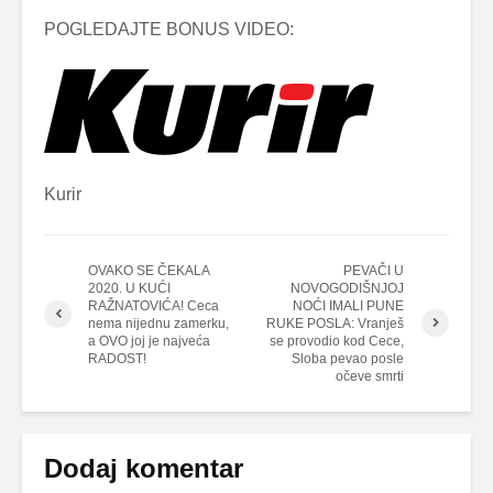
POGLEDAJTE BONUS VIDEO:
Kurir
OVAKO SE ČEKALA
PEVAČI U
2020. U KUĆI
NOVOGODIŠNJOJ
RAŽNATOVIĆA! Ceca
NOĆI IMALI PUNE
nema nijednu zamerku,
RUKE POSLA: Vranješ
a OVO joj je najveća
se provodio kod Cece,
RADOST!
Sloba pevao posle
očeve smrti
Dodaj komentar