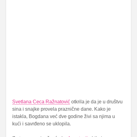
Svetlana Ceca Ražnatović
otkrila je da je u društvu
sina i snajke provela praznične dane. Kako je
istakla, Bogdana već dve godine živi sa njima u
kući i savrđeno se uklopila.