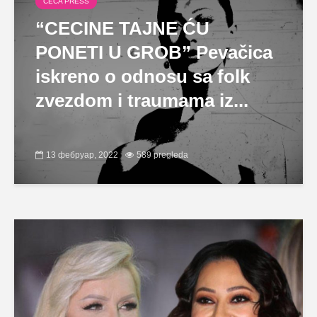
CECA PRESS
“CECINE TAJNE ĆU
PONETI U GROB” Pevačica
iskreno o odnosu sa folk
zvezdom i traumama iz...
13 фебруар, 2022
589 pregleda