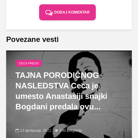
DODAJ KOMENTAR
Povezane vesti
CECA PRESS
TAJNA PORODIČNOG
NASLEDSTVA Ceca je
umesto Anastasiji snajki
Bogdani predala ovu...
13 фебруар, 2022
590 pregleda