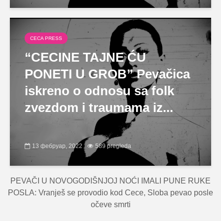
CECA PRESS
“CECINE TAJNE ĆU
PONETI U GROB” Pevačica
iskreno o odnosu sa folk
zvezdom i traumama iz...
13 фебруар, 2022
589 pregleda
PEVAČI U NOVOGODIŠNJOJ NOĆI IMALI PUNE RUKE
POSLA: Vranješ se provodio kod Cece, Sloba pevao posle
očeve smrti