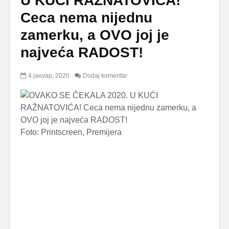
U KUĆI RAŽNATOVIĆA!
Ceca nema nijednu
zamerku, a OVO joj je
najveća RADOST!
4 јануар, 2020
Dodaj komentar
Foto: Printscreen, Premijera