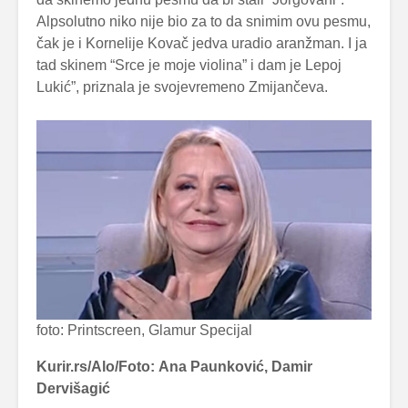
Alpsolutno niko nije bio za to da snimim ovu pesmu,
čak je i Kornelije Kovač jedva uradio aranžman. I ja
tad skinem “Srce je moje violina” i dam je Lepoj
Lukić”, priznala je svojevremeno Zmijančeva.
foto: Printscreen, Glamur Specijal
Kurir.rs/Alo/Foto: Ana Paunković, Damir
Dervišagić