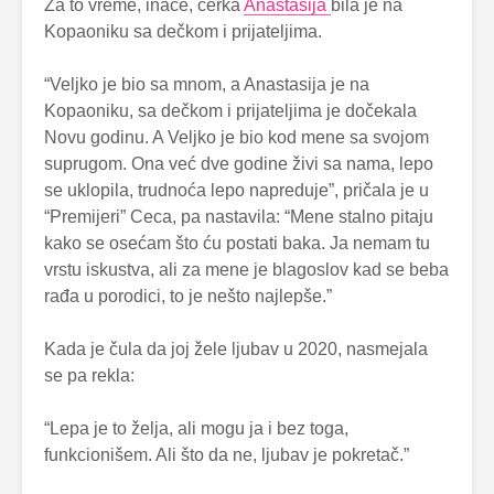
Za to vreme, inače, ćerka
Anastasija
bila je na
Kopaoniku sa dečkom i prijateljima.
“Veljko je bio sa mnom, a Anastasija je na
Kopaoniku, sa dečkom i prijateljima je dočekala
Novu godinu. A Veljko je bio kod mene sa svojom
suprugom. Ona već dve godine živi sa nama, lepo
se uklopila, trudnoća lepo napreduje”, pričala je u
“Premijeri” Ceca, pa nastavila: “Mene stalno pitaju
kako se osećam što ću postati baka. Ja nemam tu
vrstu iskustva, ali za mene je blagoslov kad se beba
rađa u porodici, to je nešto najlepše.”
Kada je čula da joj žele ljubav u 2020, nasmejala
se pa rekla:
“Lepa je to želja, ali mogu ja i bez toga,
funkcionišem. Ali što da ne, ljubav je pokretač.”