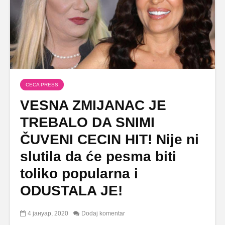
CECA PRESS
VESNA ZMIJANAC JE
TREBALO DA SNIMI
ČUVENI CECIN HIT! Nije ni
slutila da će pesma biti
toliko popularna i
ODUSTALA JE!
4 јануар, 2020
Dodaj komentar