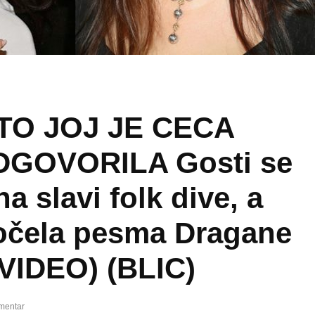
TO JOJ JE CECA
GOVORILA Gosti se
na slavi folk dive, a
očela pesma Dragane
(VIDEO) (BLIC)
mentar