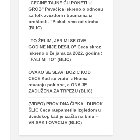
“CECINE TAJNE ĆU PONETI U
GROB” Pevačica iskreno o odnosu
sa folk zvezdom i traumama iz
prošlosti: “Plakali smo od straha”
(BLIC)
“TO ŽELIM, JER MI SE OVE
GODINE NIJE DESILO” Ceca skroz
iskreno o željama za 2022. godinu:
“FALI MI TO” (BLIC)
OVAKO SE SLAVI BOŽIĆ KOD
CECE Kad se vrate iz Hrama
otvaraju poklone, a ONA JE
ZADUŽENA ZA TRPEZU (BLIC)
(VIDEO) PROVIDNA ČIPKA I DUBOK
ŠLIC Ceca raspametila izgledom u
Švedskoj, kad je izašla na binu –
VRISAK I OVACIJE (BLIC)