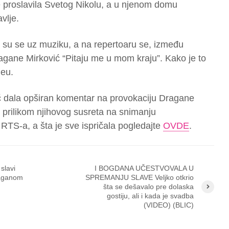
 proslavila Svetog Nikolu, a u njenom domu
vlje.
i su se uz muziku, a na repertoaru se, između
ragane Mirković “Pitaju me u mom kraju”. Kako je to
deu.
ć dala opširan komentar na provokaciju Dragane
 prilikom njihovog susreta na snimanju
TS-a, a šta je sve ispričala pogledajte
OVDE
.
slavi
I BOGDANA UČESTVOVALA U
aganom
SPREMANJU SLAVE Veljko otkrio
šta se dešavalo pre dolaska
gostiju, ali i kada je svadba
(VIDEO) (BLIC)