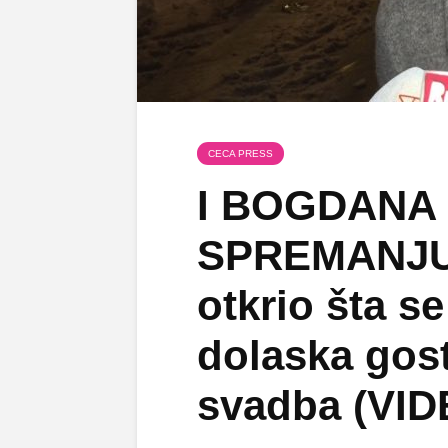
CECA PRESS
I BOGDANA
SPREMANJU 
otkrio šta s
dolaska gosti
svadba (VID