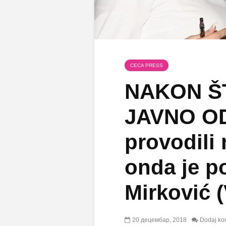
CECA PRESS
NAKON Š
JAVNO OD
provodili 
onda je p
Mirković 
20 децембар, 2018
Dodaj ko