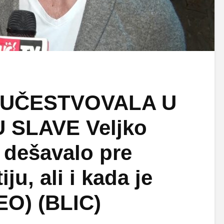
 UČESTVOVALA U
SLAVE Veljko
e dešavalo pre
ju, ali i kada je
EO) (BLIC)