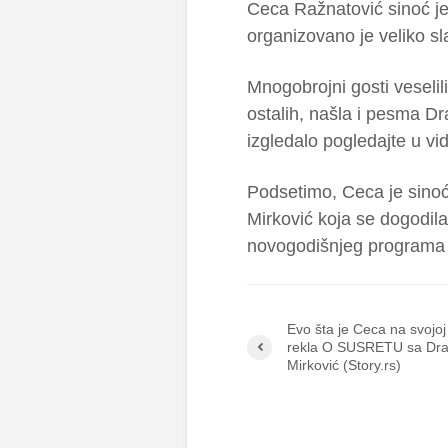
Ceca Ražnatović sinoć je
organizovano je veliko sla
Mnogobrojni gosti veselil
ostalih, našla i pesma D
izgledalo pogledajte u vi
Podsetimo, Ceca je sino
Mirković koja se dogodila
novogodišnjeg programa R
Evo šta je Ceca na svojoj 
rekla O SUSRETU sa Dr
Mirković (Story.rs)