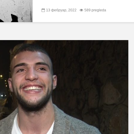
13 фебруар, 2022
589 pregleda