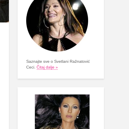
Saznajte sve o Svetlani Ražnatović
Ceci.
Čitaj dalje »