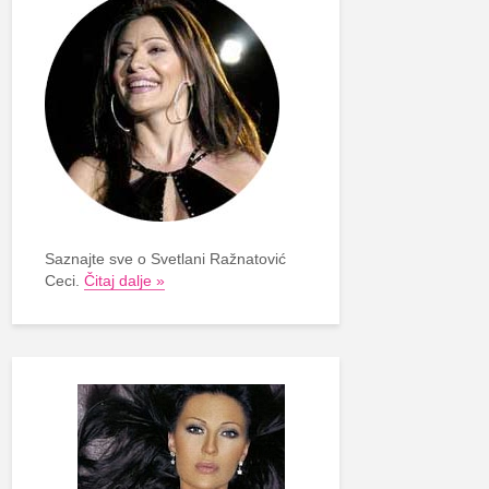
Saznajte sve o Svetlani Ražnatović
Ceci.
Čitaj dalje »