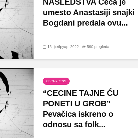
NASLEDSTVA Ceca je
umesto Anastasiji snajki
Bogdani predala ovu...
13 фебруар, 2022
590 pregleda
CECA PRESS
“CECINE TAJNE ĆU
PONETI U GROB”
Pevačica iskreno o
odnosu sa folk...