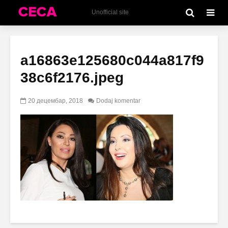
Unofficial site
a16863e125680c044a817f9
38c6f2176.jpeg
20 децембар, 2018
Dodaj komentar