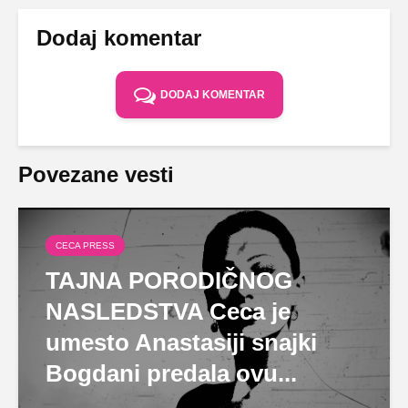
Dodaj komentar
DODAJ KOMENTAR
Povezane vesti
CECA PRESS
TAJNA PORODIČNOG
NASLEDSTVA Ceca je
umesto Anastasiji snajki
Bogdani predala ovu...