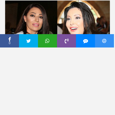
0
CECA PRESS
NAKON ŠTO JOJ JE CECA
JAVNO ODGOVORILA
Gosti se provodili na slavi
folk dive, a onda je počela
pesma Dragane Mirković