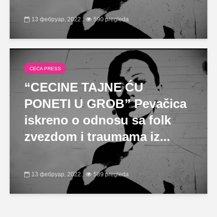
13 фебруар, 2022
590 pregleda
CECA PRESS
“CECINE TAJNE ĆU
PONETI U GROB” Pevačica
iskreno o odnosu sa folk
zvezdom i traumama iz...
13 фебруар, 2022
589 pregleda