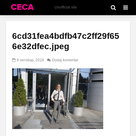
Unofficial site
6cd31fea4bdfb47c2ff29f65
6e32dfec.jpeg
8 октобар, 2018
Dodaj komentar