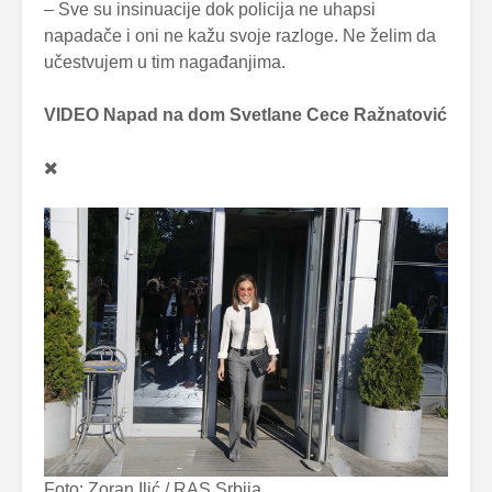
– Sve su insinuacije dok policija ne uhapsi
napadače i oni ne kažu svoje razloge. Ne želim da
učestvujem u tim nagađanjima.
VIDEO Napad na dom Svetlane Cece Ražnatović
Foto: Zoran Ilić / RAS Srbija