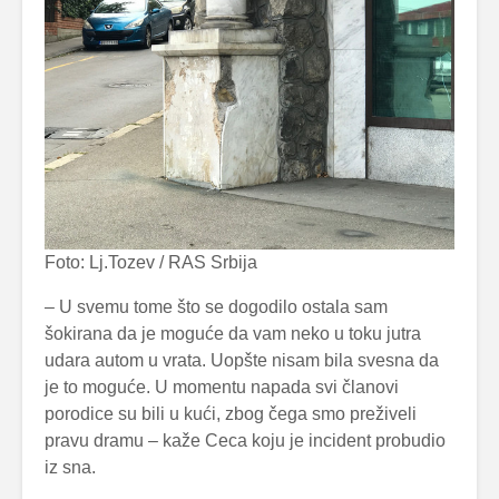
Foto: Lj.Tozev / RAS Srbija
– U svemu tome što se dogodilo ostala sam
šokirana da je moguće da vam neko u toku jutra
udara autom u vrata. Uopšte nisam bila svesna da
je to moguće. U momentu napada svi članovi
porodice su bili u kući, zbog čega smo preživeli
pravu dramu – kaže Ceca koju je incident probudio
iz sna.