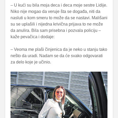
– U kući su bila moja deca i deca moje sestre Lidije.
Niko nije mogao da veruje šta se događa, niti da
nasluti u kom smeru to može da se nastavi. Mališani
su se uplašili i nijedna krivična prijava to ne može
da anulira. Bila sam prisebna i pozvala policiju –
kaže pevačica i dodaje:
– Veoma me plaši činjenica da je neko u stanju tako
nešto da uradi. Nadam se da će svako odgovarati
za delo koje je učinio.