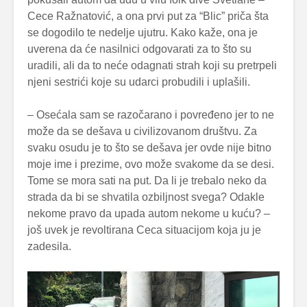
Cece Ražnatović, a ona prvi put za “Blic” priča šta
se dogodilo te nedelje ujutru. Kako kaže, ona je
uverena da će nasilnici odgovarati za to što su
uradili, ali da to neće odagnati strah koji su pretrpeli
njeni sestrići koje su udarci probudili i uplašili.
– Osećala sam se razočarano i povređeno jer to ne
može da se dešava u civilizovanom društvu. Za
svaku osudu je to što se dešava jer ovde nije bitno
moje ime i prezime, ovo može svakome da se desi.
Tome se mora sati na put. Da li je trebalo neko da
strada da bi se shvatila ozbiljnost svega? Odakle
nekome pravo da upada autom nekome u kuću? –
još uvek je revoltirana Ceca situacijom koja ju je
zadesila.