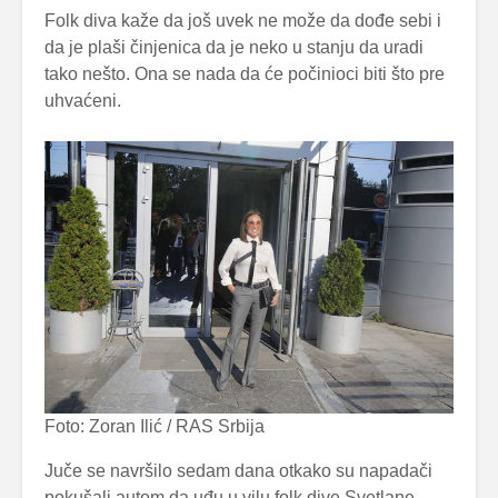
Folk diva kaže da još uvek ne može da dođe sebi i
da je plaši činjenica da je neko u stanju da uradi
tako nešto. Ona se nada da će počinioci biti što pre
uhvaćeni.
Foto: Zoran Ilić / RAS Srbija
Juče se navršilo sedam dana otkako su napadači
pokušali autom da uđu u vilu folk dive Svetlane –