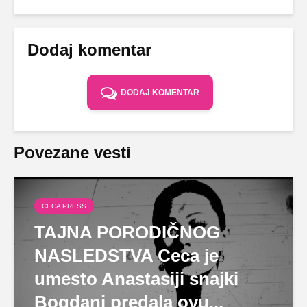
Dodaj komentar
DODAJ KOMENTAR
Povezane vesti
CECA PRESS
TAJNA PORODIČNOG
NASLEDSTVA Ceca je
umesto Anastasiji snajki
Bogdani predala ovu...