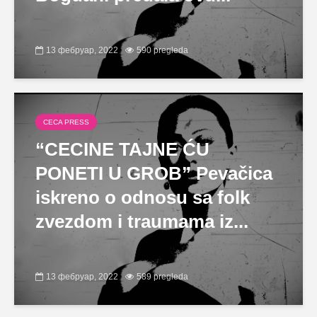
13 фебруар, 2022
590 pregleda
CECA PRESS
“CECINE TAJNE ĆU
PONETI U GROB” Pevačica
iskreno o odnosu sa folk
zvezdom i traumama iz...
13 фебруар, 2022
589 pregleda