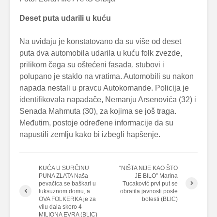
Deset puta udarili u kuću
Na uviđaju je konstatovano da su više od deset
puta dva automobila udarila u kuću folk zvezde,
prilikom čega su oštećeni fasada, stubovi i
polupano je staklo na vratima. Automobili su nakon
napada nestali u pravcu Autokomande. Policija je
identifikovala napadače, Nemanju Arsenovića (32) i
Senada Mahmuta (30), za kojima se još traga.
Međutim, postoje određene informacije da su
napustili zemlju kako bi izbegli hapšenje.
KUĆA U SURČINU
“NIŠTA NIJE KAO ŠTO
PUNA ZLATA Naša
JE BILO” Marina
pevačica se baškari u
Tucaković prvi put se
luksuznom domu, a
obratila javnosti posle
OVA FOLKERKA je za
bolesti (BLIC)
vilu dala skoro 4
MILIONA EVRA (BLIC)