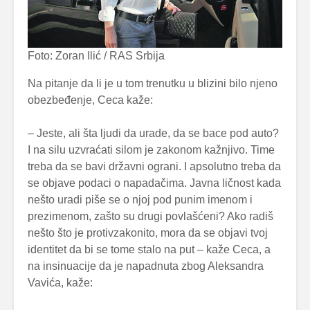
Foto: Zoran Ilić / RAS Srbija
Na pitanje da li je u tom trenutku u blizini bilo njeno
obezbeđenje, Ceca kaže:
– Jeste, ali šta ljudi da urade, da se bace pod auto?
I na silu uzvraćati silom je zakonom kažnjivo. Time
treba da se bavi državni ograni. I apsolutno treba da
se objave podaci o napadačima. Javna ličnost kada
nešto uradi piše se o njoj pod punim imenom i
prezimenom, zašto su drugi povlašćeni? Ako radiš
nešto što je protivzakonito, mora da se objavi tvoj
identitet da bi se tome stalo na put – kaže Ceca, a
na insinuacije da je napadnuta zbog Aleksandra
Vavića, kaže: