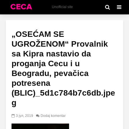
Unofficial site
„OSEĆAM SE
UGROŽENOM“ Provalnik
sa Kipra nastavio da
proganja Cecu i u
Beogradu, pevačica
potresena
(BLIC)_5d1c784b7c6db.jpe
g
3 јул, 2019
Dodaj komentar