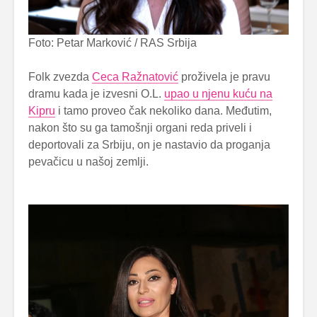
Foto: Petar Marković / RAS Srbija
Folk zvezda
Ceca Ražnatović
proživela je pravu
dramu kada je izvesni O.L.
upao u njenu kuću na
Kipru
i tamo proveo čak nekoliko dana. Međutim,
nakon što su ga tamošnji organi reda priveli i
deportovali za Srbiju, on je nastavio da proganja
pevačicu u našoj zemlji.