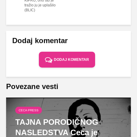
KIPRU, ono što je
tražio ju je uplašilo
(BLIC)
Dodaj komentar
DODAJ KOMENTAR
Povezane vesti
CECA PRESS
TAJNA PORODIČNOG
NASLEDSTVA Ceca je