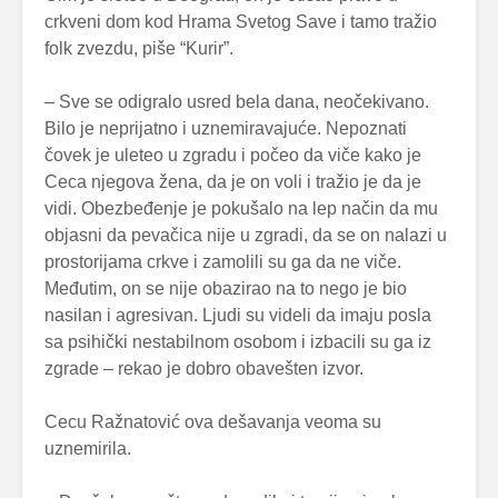
crkveni dom kod Hrama Svetog Save i tamo tražio
folk zvezdu, piše “Kurir”.
– Sve se odigralo usred bela dana, neočekivano.
Bilo je neprijatno i uznemiravajuće. Nepoznati
čovek je uleteo u zgradu i počeo da viče kako je
Ceca njegova žena, da je on voli i tražio je da je
vidi. Obezbeđenje je pokušalo na lep način da mu
objasni da pevačica nije u zgradi, da se on nalazi u
prostorijama crkve i zamolili su ga da ne viče.
Međutim, on se nije obazirao na to nego je bio
nasilan i agresivan. Ljudi su videli da imaju posla
sa psihički nestabilnom osobom i izbacili su ga iz
zgrade – rekao je dobro obavešten izvor.
Cecu Ražnatović ova dešavanja veoma su
uznemirila.