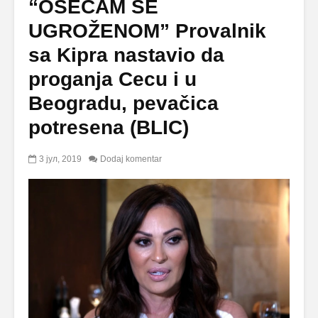
“OSEĆAM SE
UGROŽENOM” Provalnik
sa Kipra nastavio da
proganja Cecu i u
Beogradu, pevačica
potresena (BLIC)
3 јул, 2019
Dodaj komentar