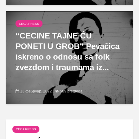
CECA PRESS
“CECINE TAJNE ĆU
PONETI U GROB” Pevačica
iskreno o odnosu sa folk
zvezdom i traumama iz...
13 фебруар, 2022
589 pregleda
CECA PRESS