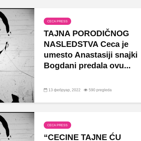
CECA PRESS
TAJNA PORODIČNOG
NASLEDSTVA Ceca je
umesto Anastasiji snajki
Bogdani predala ovu...
13 фебруар, 2022
590 pregleda
CECA PRESS
“CECINE TAJNE ĆU