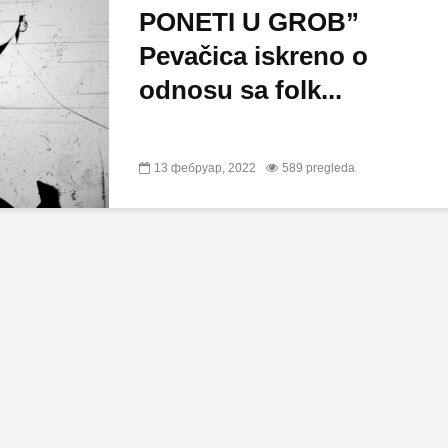
PONETI U GROB”
Pevačica iskreno o
odnosu sa folk...
13 фебруар, 2022
589 pregleda