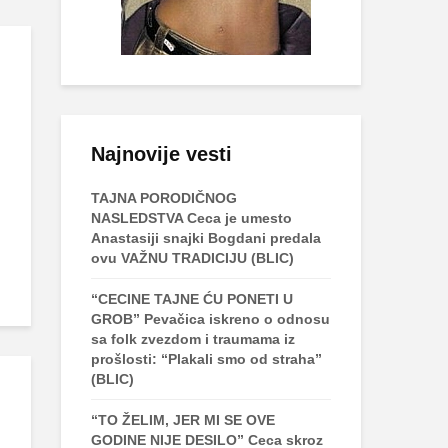
Najnovije vesti
TAJNA PORODIČNOG
NASLEDSTVA Ceca je umesto
Anastasiji snajki Bogdani predala
ovu VAŽNU TRADICIJU (BLIC)
“CECINE TAJNE ĆU PONETI U
GROB” Pevačica iskreno o odnosu
sa folk zvezdom i traumama iz
prošlosti: “Plakali smo od straha”
(BLIC)
“TO ŽELIM, JER MI SE OVE
GODINE NIJE DESILO” Ceca skroz