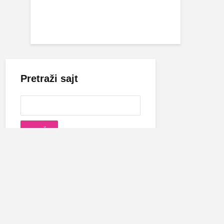
Pretraži sajt
Cecina biografija