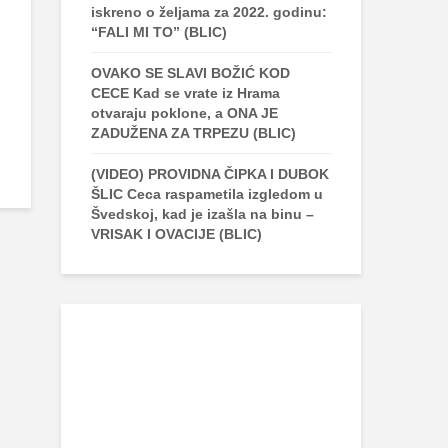
iskreno o željama za 2022. godinu:
“FALI MI TO” (BLIC)
OVAKO SE SLAVI BOŽIĆ KOD
CECE Kad se vrate iz Hrama
otvaraju poklone, a ONA JE
ZADUŽENA ZA TRPEZU (BLIC)
(VIDEO) PROVIDNA ČIPKA I DUBOK
ŠLIC Ceca raspametila izgledom u
Švedskoj, kad je izašla na binu –
VRISAK I OVACIJE (BLIC)