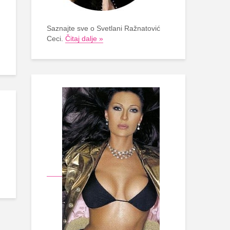
Saznajte sve o Svetlani Ražnatović
Ceci.
Čitaj dalje »