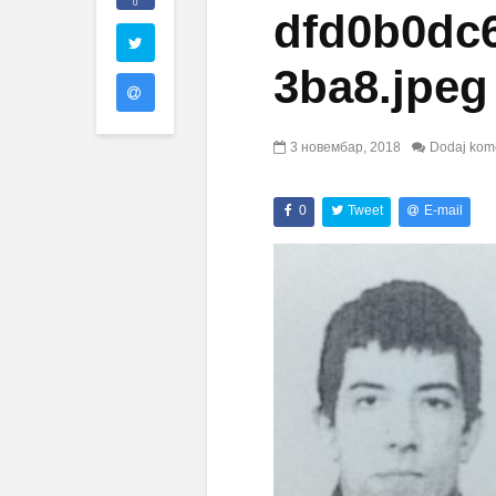
0
dfd0b0dc6
3ba8.jpeg
3 новембар, 2018
Dodaj kom
0
Tweet
E-mail