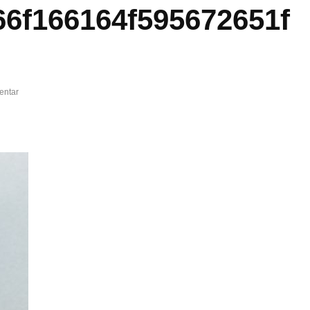
6f166164f595672651f
entar