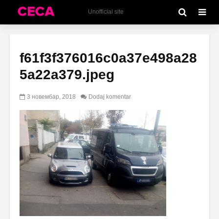
Unofficial site
f61f3f376016c0a37e498a28
5a22a379.jpeg
3 новембар, 2018
Dodaj komentar