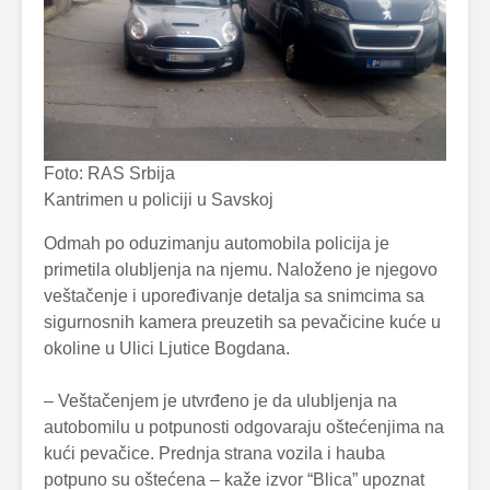
Foto: RAS Srbija
Kantrimen u policiji u Savskoj
Odmah po oduzimanju automobila policija je
primetila olubljenja na njemu. Naloženo je njegovo
veštačenje i upoređivanje detalja sa snimcima sa
sigurnosnih kamera preuzetih sa pevačicine kuće u
okoline u Ulici Ljutice Bogdana.
– Veštačenjem je utvrđeno je da ulubljenja na
autobomilu u potpunosti odgovaraju oštećenjima na
kući pevačice. Prednja strana vozila i hauba
potpuno su oštećena – kaže izvor “Blica” upoznat