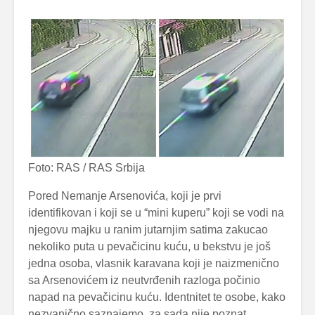
Foto: RAS / RAS Srbija
Pored Nemanje Arsenovića, koji je prvi
identifikovan i koji se u “mini kuperu” koji se vodi na
njegovu majku u ranim jutarnjim satima zakucao
nekoliko puta u pevačicinu kuću, u bekstvu je još
jedna osoba, vlasnik karavana koji je naizmenično
sa Arsenovićem iz neutvrđenih razloga počinio
napad na pevačicinu kuću. Identnitet te osobe, kako
nezvanično saznajemo, za sada nije poznat.