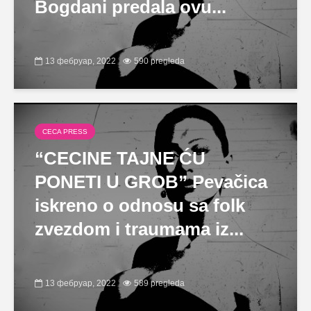
Bogdani predala ovu...
13 фебруар, 2022
590 pregleda
CECA PRESS
“CECINE TAJNE ĆU
PONETI U GROB” Pevačica
iskreno o odnosu sa folk
zvezdom i traumama iz...
13 фебруар, 2022
589 pregleda