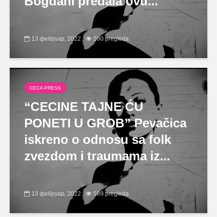
Bogdani predala ovu...
13 фебруар, 2022
590 pregleda
CECA PRESS
“CECINE TAJNE ĆU
PONETI U GROB” Pevačica
iskreno o odnosu sa folk
zvezdom i traumama iz...
13 фебруар, 2022
589 pregleda