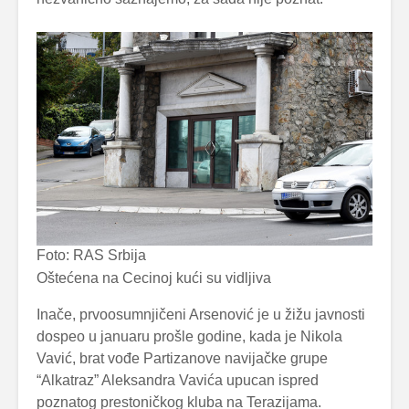
Foto: RAS Srbija
Oštećena na Cecinoj kući su vidljiva
Inače, prvoosumnjičeni Arsenović je u žižu javnosti
dospeo u januaru prošle godine, kada je Nikola
Vavić, brat vođe Partizanove navijačke grupe
“Alkatraz” Aleksandra Vavića upucan ispred
poznatog prestoničkog kluba na Terazijama.