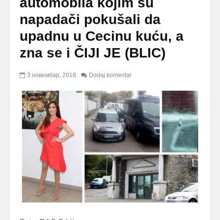
automobila kojim su
napadači pokušali da
upadnu u Cecinu kuću, a
zna se i ČIJI JE (BLIC)
3 новембар, 2018
Dodaj komentar