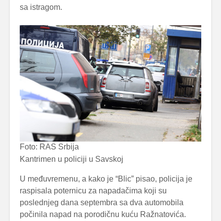
sa istragom.
Foto: RAS Srbija
Kantrimen u policiji u Savskoj
U međuvremenu, a kako je “Blic” pisao, policija je
raspisala poternicu za napadačima koji su
poslednjeg dana septembra sa dva automobila
počinila napad na porodičnu kuću Ražnatovića.