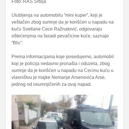
Foto: RAS Srbija
Ulubljenja na automobilu “mini kuper”, koji je
veštačen zbog sumnje da je korišćen u napadu na
kuću Svetlane Cece Ražnatović, odgovaraju
oštećenjima na fasadi pevačicine kuće, saznaje
“Blic”.
Prema informacijama koje posedujemo, automobil
koji je policija nedavno pronašla i oduzela, zbog
sumnje da je korišćen u napadu na Cecinu kuću u
vlasništvu je majke Nemanje Arsenovića Arse,
jednog od osumnjičenih za ovaj napad.