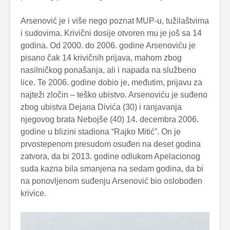
Arsenović je i više nego poznat MUP-u, tužilaštvima
i sudovima. Krivični dosije otvoren mu je još sa 14
godina. Od 2000. do 2006. godine Arsenoviću je
pisano čak 14 krivičnih prijava, mahom zbog
nasilničkog ponašanja, ali i napada na službeno
lice. Te 2006. godine dobio je, međutim, prijavu za
najteži zločin – teško ubistvo. Arsenoviću je suđeno
zbog ubistva Dejana Divića (30) i ranjavanja
njegovog brata Nebojše (40) 14. decembra 2006.
godine u blizini stadiona “Rajko Mitić”. On je
prvostepenom presudom osuđen na deset godina
zatvora, da bi 2013. godine odlukom Apelacionog
suda kazna bila smanjena na sedam godina, da bi
na ponovljenom suđenju Arsenović bio oslobođen
krivice.