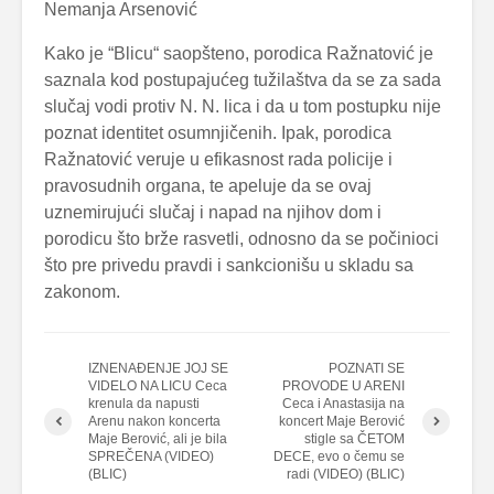
Nemanja Arsenović
Kako je “Blicu“ saopšteno, porodica Ražnatović je
saznala kod postupajućeg tužilaštva da se za sada
slučaj vodi protiv N. N. lica i da u tom postupku nije
poznat identitet osumnjičenih. Ipak, porodica
Ražnatović veruje u efikasnost rada policije i
pravosudnih organa, te apeluje da se ovaj
uznemirujući slučaj i napad na njihov dom i
porodicu što brže rasvetli, odnosno da se počinioci
što pre privedu pravdi i sankcionišu u skladu sa
zakonom.
IZNENAĐENJE JOJ SE
POZNATI SE
VIDELO NA LICU Ceca
PROVODE U ARENI
krenula da napusti
Ceca i Anastasija na
Arenu nakon koncerta
koncert Maje Berović
Maje Berović, ali je bila
stigle sa ČETOM
SPREČENA (VIDEO)
DECE, evo o čemu se
(BLIC)
radi (VIDEO) (BLIC)