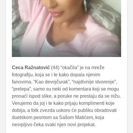
Ceca Ražnatović
(44) “okačila” je na mreže
fotografiju, koja se i te kako dopala njenim
fanovima. “Kao devojčurak”, “najdivnije stvorenje”,
“prelepa”, samo su neki od komentara koji se mogu
pronaći ispod slike, a poruke ne prestaju da se nižu.
Verujemo da joj i te kako prijaju komplimenti koje
dobija, a folk zvezda uskoro će publiku obradovati
duetskom pesmom sa Sašom Matićem, koja
nesrpljivo čeka svaki njen novi projekat.