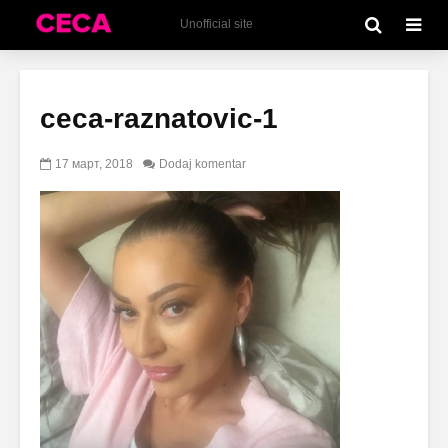
Unofficial site
ceca-raznatovic-1
17 март, 2018
Dodaj komentar