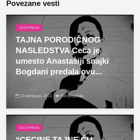
Povezane vesti
CECA PRESS
TAJNA PORODIČNOG
NASLEDSTVA Ceca je
umesto Anastasiji snajki
Bogdani predala ovu...
13 фебруар, 2022
590 pregleda
CECA PRESS
“CECINE TAJNE ĆU