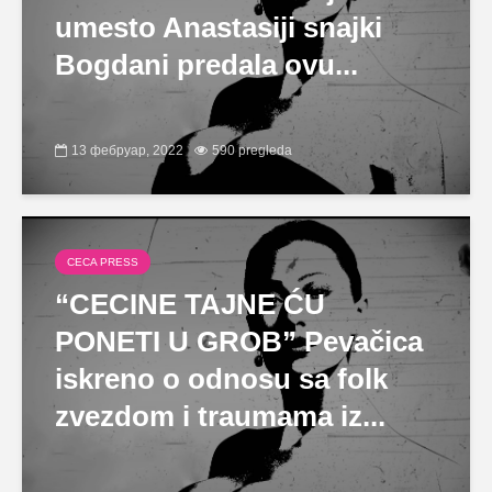
umesto Anastasiji snajki
Bogdani predala ovu...
13 фебруар, 2022
590 pregleda
CECA PRESS
“CECINE TAJNE ĆU
PONETI U GROB” Pevačica
iskreno o odnosu sa folk
zvezdom i traumama iz...