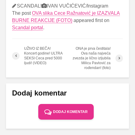
SCANDAL!
IVAN VUČIĆEVIĆ/Instagram
The post
OVA slika Cece Ražnatović je IZAZVALA
BURNE REAKCIJE (FOTO)
appeared first on
Scandal portal
.
UŽIVO IZ BEČA!
ONA je prva čestitala!
Koncert godine! ULTRA
Ova naša najveća
SEKSI Ceca pred 5000
zvezda je lično izljubila
ljudi! (VIDEO)
Milicu Pavlović za
rođendan! (foto)
Dodaj komentar
DODAJ KOMENTAR