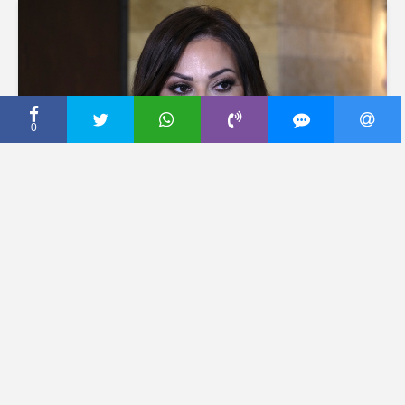
0
CECA PRESS
OVO ĆE DIĆI SRBIJU NA
NOGE Naš poznati glumac
otvoreno o uvredama na
Cecin račun