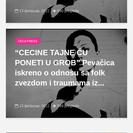
13 фебруар, 2022
590 pregleda
CECA PRESS
“CECINE TAJNE ĆU
PONETI U GROB” Pevačica
iskreno o odnosu sa folk
zvezdom i traumama iz...
13 фебруар, 2022
589 pregleda