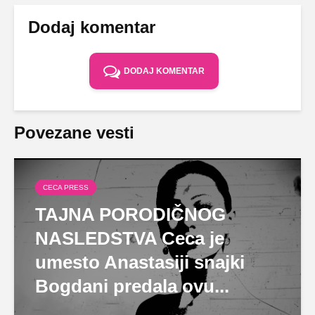
Dodaj komentar
DODAJ KOMENTAR
Povezane vesti
CECA PRESS
TAJNA PORODIČNOG
NASLEDSTVA Ceca je
umesto Anastasiji snajki
Bogdani predala ovu...