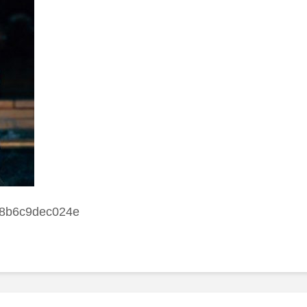
8b6c9dec024e