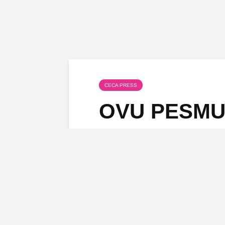
CECA PRESS
OVU PESMU
ZAPEVALA UŽ
čuveni hit po
sada je otkr
STOJI IZA N