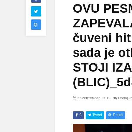
0
OVU PES
ZAPEVALA
čuveni hit
sada je o
STOJI IZ
(BLIC)_5d
23 септембар, 2019
Dodaj k
0
Tweet
E-mail