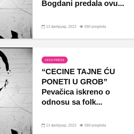
Bogdani predala ovu...
13 фебруар, 2022
590 pregleda
CECA PRESS
“CECINE TAJNE ĆU
PONETI U GROB”
Pevačica iskreno o
odnosu sa folk...
13 фебруар, 2022
589 pregleda