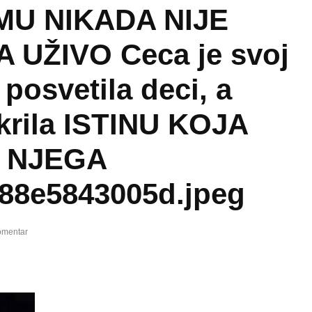
MU NIKADA NIJE
 UŽIVO Ceca je svoj
 posvetila deci, a
tkrila ISTINU KOJA
A NJEGA
88e5843005d.jpeg
omentar