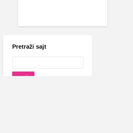
Pretraži sajt
Cecina biografija