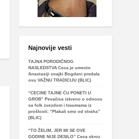
Najnovije vesti
TAJNA PORODIČNOG
NASLEDSTVA Ceca je umesto
Anastasiji snajki Bogdani predala
ovu VAŽNU TRADICIJU (BLIC)
“CECINE TAJNE ĆU PONETI U
GROB” Pevačica iskreno o odnosu
sa folk zvezdom i traumama iz
prošlosti: “Plakali smo od straha”
(BLIC)
“TO ŽELIM, JER MI SE OVE
GODINE NIJE DESILO” Ceca skroz