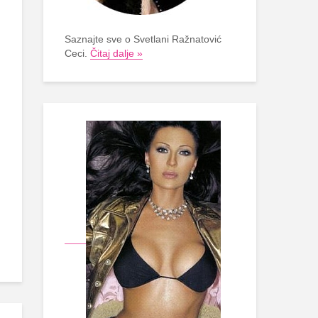
Saznajte sve o Svetlani Ražnatović
Ceci.
Čitaj dalje »