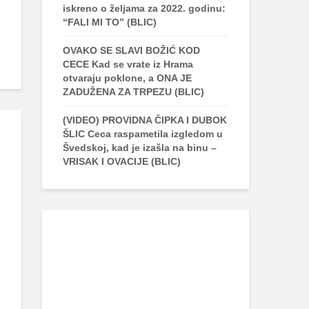
iskreno o željama za 2022. godinu:
“FALI MI TO” (BLIC)
OVAKO SE SLAVI BOŽIĆ KOD
CECE Kad se vrate iz Hrama
otvaraju poklone, a ONA JE
ZADUŽENA ZA TRPEZU (BLIC)
(VIDEO) PROVIDNA ČIPKA I DUBOK
ŠLIC Ceca raspametila izgledom u
Švedskoj, kad je izašla na binu –
VRISAK I OVACIJE (BLIC)