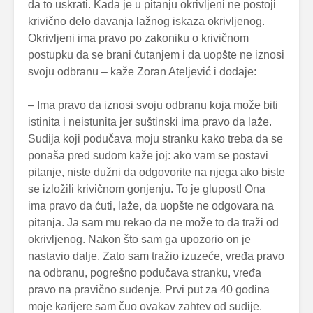
da to uskrati. Kada je u pitanju okrivljeni ne postoji
krivično delo davanja lažnog iskaza okrivljenog.
Okrivljeni ima pravo po zakoniku o krivičnom
postupku da se brani ćutanjem i da uopšte ne iznosi
svoju odbranu – kaže Zoran Ateljević i dodaje:
– Ima pravo da iznosi svoju odbranu koja može biti
istinita i neistunita jer suštinski ima pravo da laže.
Sudija koji podučava moju stranku kako treba da se
ponaša pred sudom kaže joj: ako vam se postavi
pitanje, niste dužni da odgovorite na njega ako biste
se izložili krivičnom gonjenju. To je glupost! Ona
ima pravo da ćuti, laže, da uopšte ne odgovara na
pitanja. Ja sam mu rekao da ne može to da traži od
okrivljenog. Nakon što sam ga upozorio on je
nastavio dalje. Zato sam tražio izuzeće, vređa pravo
na odbranu, pogrešno podučava stranku, vređa
pravo na pravično suđenje. Prvi put za 40 godina
moje karijere sam čuo ovakav zahtev od sudije.