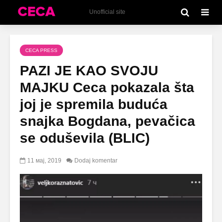
Unofficial site
CECA PRESS
PAZI JE KAO SVOJU
MAJKU Ceca pokazala šta
joj je spremila buduća
snajka Bogdana, pevačica
se oduševila (BLIC)
11 мај, 2019
Dodaj komentar