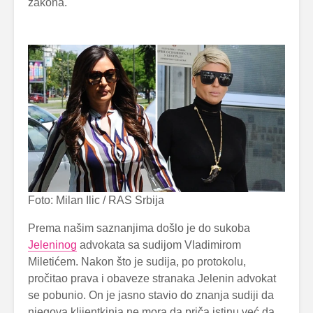
zakona.
Foto: Milan Ilic / RAS Srbija
Prema našim saznanjima došlo je do sukoba
Jeleninog
advokata sa sudijom Vladimirom
Miletićem. Nakon što je sudija, po protokolu,
pročitao prava i obaveze stranaka Jelenin advokat
se pobunio. On je jasno stavio do znanja sudiji da
njegova klijentkinja ne mora da priča istinu već da