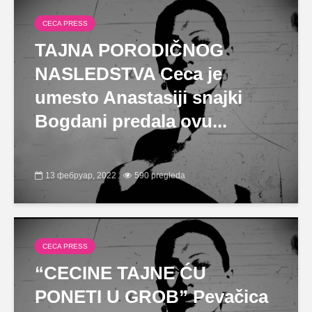
CECA PRESS
TAJNA PORODIČNOG
NASLEDSTVA Ceca je
umesto Anastasiji snajki
Bogdani predala ovu...
13 фебруар, 2022
590 pregleda
CECA PRESS
“CECINE TAJNE ĆU
PONETI U GROB” Pevačica