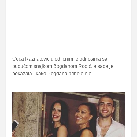
Ceca Ražnatović u odličnim je odnosima sa
budućom snajkom Bogdanom Rodić, a sada je
pokazala i kako Bogdana brine o njoj.