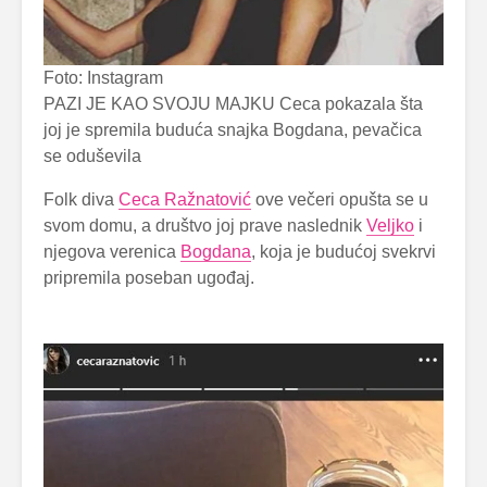
Foto: Instagram
PAZI JE KAO SVOJU MAJKU Ceca pokazala šta
joj je spremila buduća snajka Bogdana, pevačica
se oduševila
Folk diva
Ceca Ražnatović
ove večeri opušta se u
svom domu, a društvo joj prave naslednik
Veljko
i
njegova verenica
Bogdana
, koja je budućoj svekrvi
pripremila poseban ugođaj.