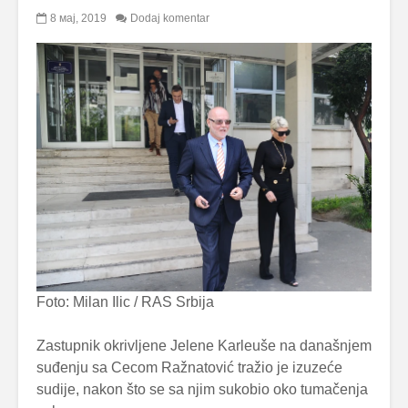
8 мај, 2019
Dodaj komentar
Foto: Milan Ilic / RAS Srbija
Zastupnik okrivljene Jelene Karleuše na današnjem
suđenju sa Cecom Ražnatović tražio je izuzeće
sudije, nakon što se sa njim sukobio oko tumačenja