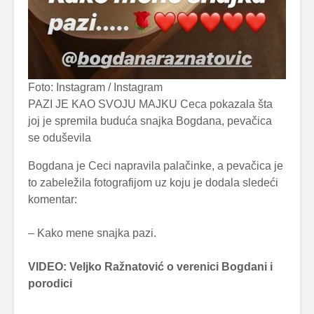
Foto: Instagram / Instagram
PAZI JE KAO SVOJU MAJKU Ceca pokazala šta
joj je spremila buduća snajka Bogdana, pevačica
se oduševila
Bogdana je Ceci napravila palačinke, a pevačica je
to zabeležila fotografijom uz koju je dodala sledeći
komentar:
– Kako mene snajka pazi.
VIDEO: Veljko Ražnatović o verenici Bogdani i
porodici