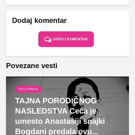
Dodaj komentar
DODAJ KOMENTAR
Povezane vesti
CECA PRESS
TAJNA PORODIČNOG
NASLEDSTVA Ceca je
umesto Anastasiji snajki
Bogdani predala ovu...