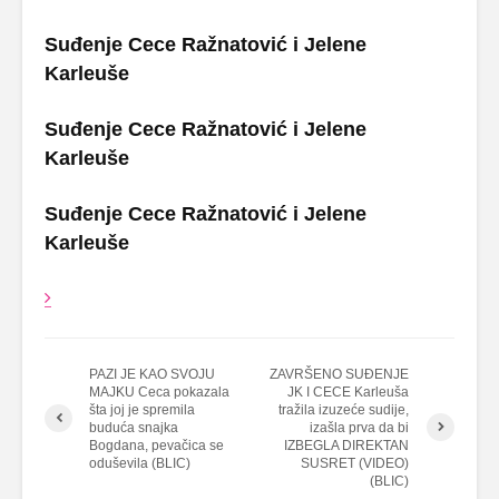
Suđenje Cece Ražnatović i Jelene
Karleuše
Suđenje Cece Ražnatović i Jelene
Karleuše
Suđenje Cece Ražnatović i Jelene
Karleuše
PAZI JE KAO SVOJU
ZAVRŠENO SUĐENJE
MAJKU Ceca pokazala
JK I CECE Karleuša
šta joj je spremila
tražila izuzeće sudije,
buduća snajka
izašla prva da bi
Bogdana, pevačica se
IZBEGLA DIREKTAN
oduševila (BLIC)
SUSRET (VIDEO)
(BLIC)