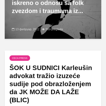
iskreno o odnosu sa folk
zvezdom i traumama iz...
13 фебруар, 2022
589 pregleda
CECA PRESS
ŠOK U SUDNICI Karleušin
advokat tražio izuzeće
sudije pod obrazloženjem
da JK MOŽE DA LAŽE
(BLIC)