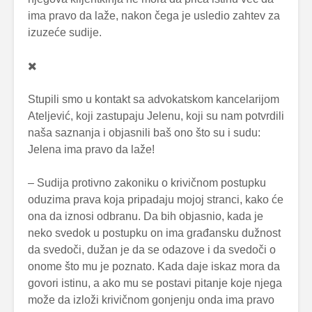
ima pravo da laže, nakon čega je usledio zahtev za
izuzeće sudije.
Stupili smo u kontakt sa advokatskom kancelarijom
Ateljević, koji zastupaju Jelenu, koji su nam potvrdili
naša saznanja i objasnili baš ono što su i sudu:
Jelena ima pravo da laže!
– Sudija protivno zakoniku o krivičnom postupku
oduzima prava koja pripadaju mojoj stranci, kako će
ona da iznosi odbranu. Da bih objasnio, kada je
neko svedok u postupku on ima građansku dužnost
da svedoči, dužan je da se odazove i da svedoči o
onome što mu je poznato. Kada daje iskaz mora da
govori istinu, a ako mu se postavi pitanje koje njega
može da izloži krivičnom gonjenju onda ima pravo