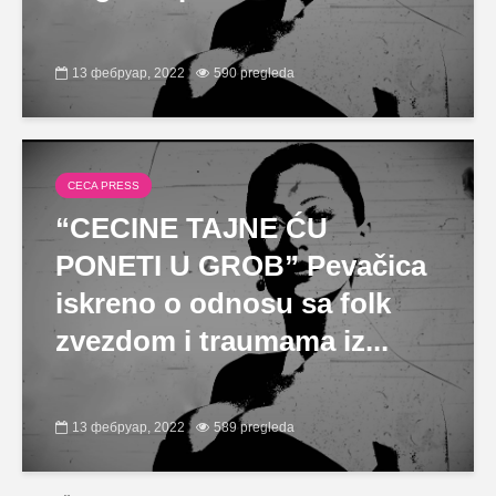
13 фебруар, 2022
590 pregleda
CECA PRESS
“CECINE TAJNE ĆU
PONETI U GROB” Pevačica
iskreno o odnosu sa folk
zvezdom i traumama iz...
13 фебруар, 2022
589 pregleda