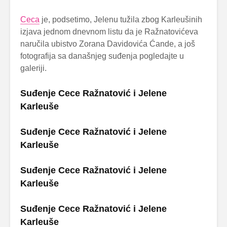
Ceca
je, podsetimo, Jelenu tužila zbog Karleušinih
izjava jednom dnevnom listu da je Ražnatovićeva
naručila ubistvo Zorana Davidovića Ćande, a još
fotografija sa današnjeg suđenja pogledajte u
galeriji.
Suđenje Cece Ražnatović i Jelene
Karleuše
Suđenje Cece Ražnatović i Jelene
Karleuše
Suđenje Cece Ražnatović i Jelene
Karleuše
Suđenje Cece Ražnatović i Jelene
Karleuše