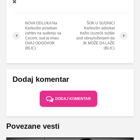
NOVA ODLUKA Na
ŠOK U SUDNICI
Karleušin poseban
Karleušin advokat
zahtev na suđenju sa
tražio izuzeće sudije
Cecom, sud je imao
pod obrazloženjem da
OVAJ ODGOVOR
JK MOŽE DA LAŽE
(BLIC)
(BLIC)
Dodaj komentar
DODAJ KOMENTAR
Povezane vesti