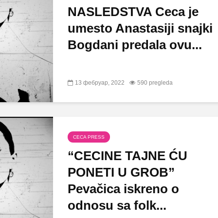
NASLEDSTVA Ceca je
umesto Anastasiji snajki
Bogdani predala ovu...
13 фебруар, 2022
590 pregleda
CECA PRESS
“CECINE TAJNE ĆU
PONETI U GROB”
Pevačica iskreno o
odnosu sa folk...