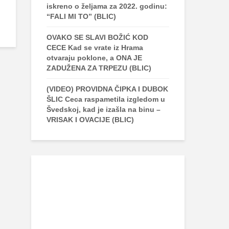
iskreno o željama za 2022. godinu:
“FALI MI TO” (BLIC)
OVAKO SE SLAVI BOŽIĆ KOD
CECE Kad se vrate iz Hrama
otvaraju poklone, a ONA JE
ZADUŽENA ZA TRPEZU (BLIC)
(VIDEO) PROVIDNA ČIPKA I DUBOK
ŠLIC Ceca raspametila izgledom u
Švedskoj, kad je izašla na binu –
VRISAK I OVACIJE (BLIC)