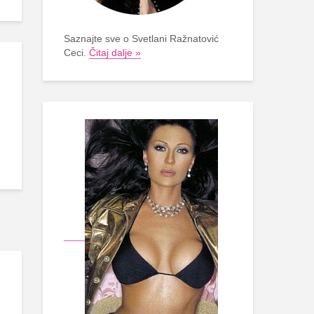
Saznajte sve o Svetlani Ražnatović
Ceci.
Čitaj dalje »