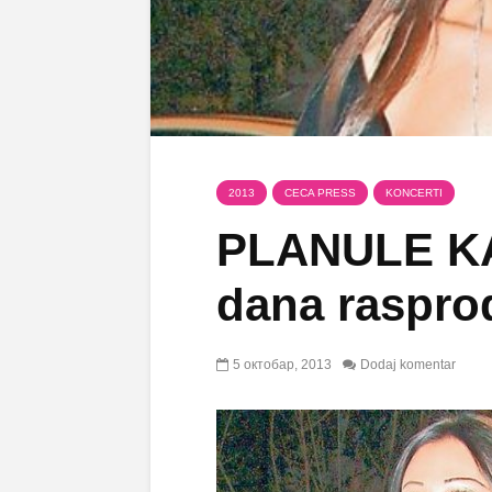
2013
CECA PRESS
KONCERTI
PLANULE KA
dana raspro
5 октобар, 2013
Dodaj komentar