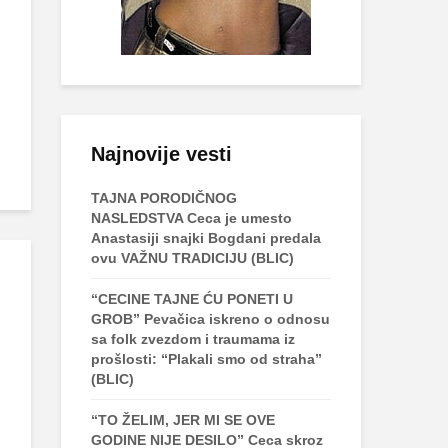
Najnovije vesti
TAJNA PORODIČNOG
NASLEDSTVA Ceca je umesto
Anastasiji snajki Bogdani predala
ovu VAŽNU TRADICIJU (BLIC)
“CECINE TAJNE ĆU PONETI U
GROB” Pevačica iskreno o odnosu
sa folk zvezdom i traumama iz
prošlosti: “Plakali smo od straha”
(BLIC)
“TO ŽELIM, JER MI SE OVE
GODINE NIJE DESILO” Ceca skroz