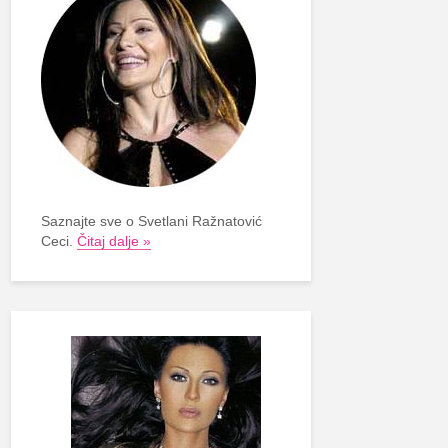
Saznajte sve o Svetlani Ražnatović
Ceci.
Čitaj dalje »