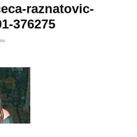
ceca-raznatovic-
01-376275
tar