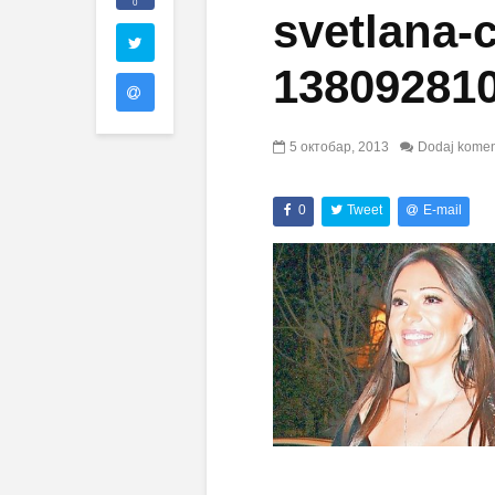
0
svetlana-
13809281
5 октобар, 2013
Dodaj komen
0
Tweet
E-mail