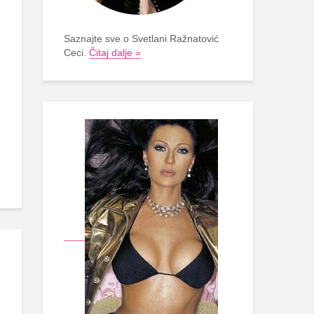
Saznajte sve o Svetlani Ražnatović
Ceci.
Čitaj dalje »