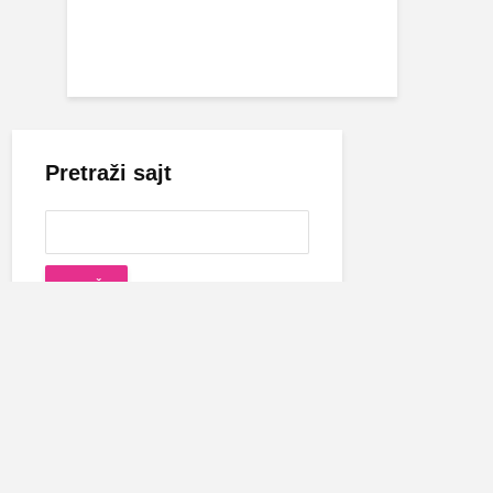
Pretraži sajt
Cecina biografija