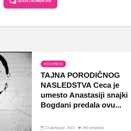
DODAJ KOMENTAR
CECA PRESS
TAJNA PORODIČNOG
NASLEDSTVA Ceca je
umesto Anastasiji snajki
Bogdani predala ovu...
13 фебруар, 2022
590 pregleda