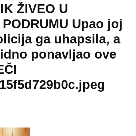
K ŽIVEO U
 PODRUMU Upao joj
licija ga uhapsila, a
idno ponavljao ove
EČI
15f5d729b0c.jpeg