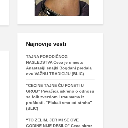
Najnovije vesti
TAJNA PORODIČNOG
NASLEDSTVA Ceca je umesto
Anastasiji snajki Bogdani predala
ovu VAŽNU TRADICIJU (BLIC)
“CECINE TAJNE ĆU PONETI U
GROB” Pevačica iskreno o odnosu
sa folk zvezdom i traumama iz
prošlosti: “Plakali smo od straha”
(BLIC)
“TO ŽELIM, JER MI SE OVE
GODINE NIJE DESILO” Ceca skroz