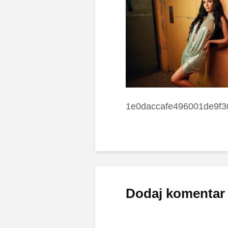
1e0daccafe496001de9f3
Dodaj komentar