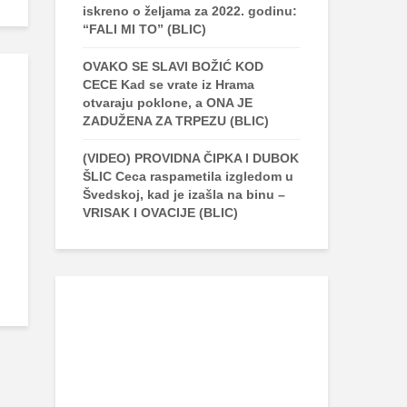
iskreno o željama za 2022. godinu:
“FALI MI TO” (BLIC)
OVAKO SE SLAVI BOŽIĆ KOD
CECE Kad se vrate iz Hrama
otvaraju poklone, a ONA JE
ZADUŽENA ZA TRPEZU (BLIC)
(VIDEO) PROVIDNA ČIPKA I DUBOK
ŠLIC Ceca raspametila izgledom u
Švedskoj, kad je izašla na binu –
VRISAK I OVACIJE (BLIC)