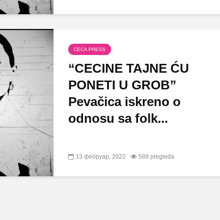
CECA PRESS
“CECINE TAJNE ĆU
PONETI U GROB”
Pevačica iskreno o
odnosu sa folk...
13 фебруар, 2022
589 pregleda