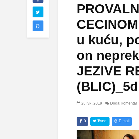
0
PROVALNI
CECINOM
u kuću, po
on neprek
JEZIVE R
(BLIC)_5d
28 јун, 2019
Dodaj komentar
0
Tweet
E-mail