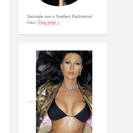
Saznajte sve o Svetlani Ražnatović
Ceci.
Čitaj dalje »