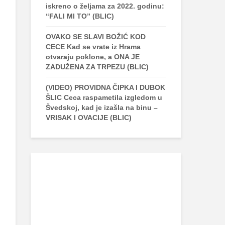
iskreno o željama za 2022. godinu:
“FALI MI TO” (BLIC)
OVAKO SE SLAVI BOŽIĆ KOD
CECE Kad se vrate iz Hrama
otvaraju poklone, a ONA JE
ZADUŽENA ZA TRPEZU (BLIC)
(VIDEO) PROVIDNA ČIPKA I DUBOK
ŠLIC Ceca raspametila izgledom u
Švedskoj, kad je izašla na binu –
VRISAK I OVACIJE (BLIC)