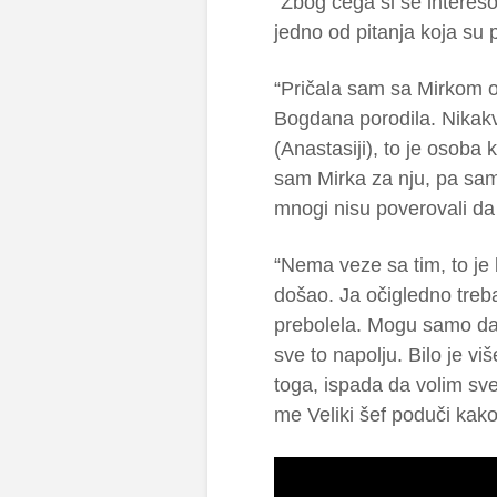
“Zbog čega si se intereso
jedno od pitanja koja su p
“Pričala sam sa Mirkom o 
Bogdana porodila. Nikakv
(Anastasiji), to je osoba k
sam Mirka za nju, pa sam
mnogi nisu poverovali da 
“Nema veze sa tim, to je 
došao. Ja očigledno treb
prebolela. Mogu samo da 
sve to napolju. Bilo je v
toga, ispada da volim sv
me Veliki šef poduči kak