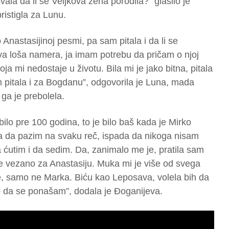
vala da li se Veljkova žena porodila?” glasilo je
ristigla za Lunu.
Anastasijinoj pesmi, pa sam pitala i da li se
a loša namera, ja imam potrebu da pričam o njoj
oja mi nedostaje u životu. Bila mi je jako bitna, pitala
 pitala i za Bogdanu”, odgovorila je Luna, mada
ga je prebolela.
bilo pre 100 godina, to je bilo baš kada je Mirko
a da pazim na svaku reč, ispada da nikoga nisam
ćutim i da sedim. Da, zanimalo me je, pratila sam
iše vezano za Anastasiju. Muka mi je više od svega
e, samo ne Marka. Biću kao Leposava, volela bih da
o da se ponašam”, dodala je Đoganijeva.