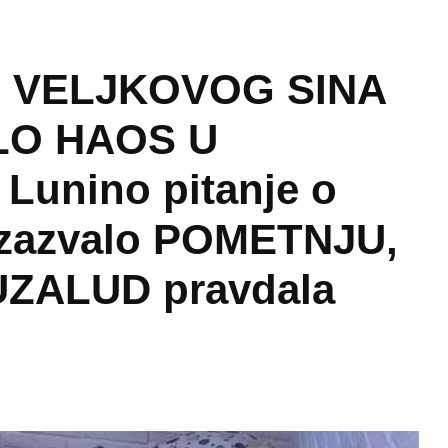
 VELJKOVOG SINA
LO HAOS U
Lunino pitanje o
izazvalo POMETNJU,
UZALUD pravdala