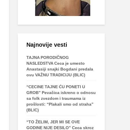
Najnovije vesti
TAJNA PORODIČNOG
NASLEDSTVA Ceca je umesto
Anastasiji snajki Bogdani predala
ovu VAŽNU TRADICIJU (BLIC)
“CECINE TAJNE ĆU PONETI U
GROB” Pevačica iskreno o odnosu
sa folk zvezdom i traumama iz
prošlosti: “Plakali smo od straha”
(BLIC)
“TO ŽELIM, JER MI SE OVE
GODINE NIJE DESILO” Ceca skroz