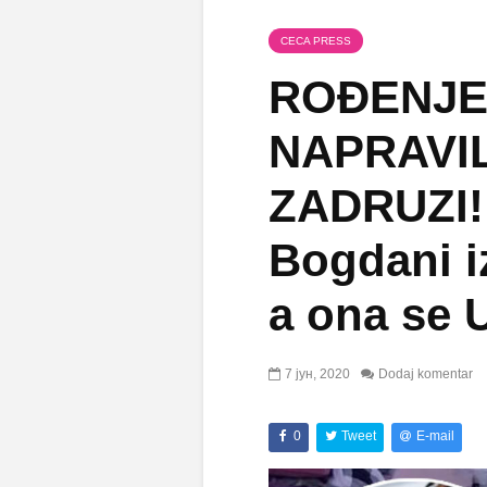
CECA PRESS
ROĐENJE
NAPRAVI
ZADRUZI! 
Bogdani 
a ona se 
7 јун, 2020
Dodaj komentar
0
Tweet
E-mail