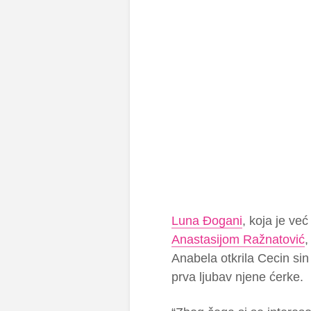
Luna Đogani
, koja je već
Anastasijom Ražnatović
Anabela otkrila Cecin sin 
prva ljubav njene ćerke.