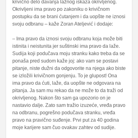
krivično delo davanja lažnog iskaza okrivljenog.
Okrivljeni ima pravo po zakoniku o krivičnom
postupku da se brani ćutanjem i da uopšte ne iznosi
svoju odbranu – kaže Zoran Ateljević i dodaje:
– Ima pravo da iznosi svoju odbranu koja može biti
istinita i neistunita jer suštinski ima pravo da laže.
Sudija koji podučava moju stranku kako treba da se
ponaša pred sudom kaže joj: ako vam se postavi
pitanje, niste dužni da odgovorite na njega ako biste
se izložili krivičnom gonjenju. To je glupost! Ona
ima pravo da ćuti, laže, da uopšte ne odgovara na
pitanja. Ja sam mu rekao da ne može to da traži od
okrivljenog. Nakon što sam ga upozorio on je
nastavio dalje. Zato sam tražio izuzeće, vređa pravo
na odbranu, pogrešno podučava stranku, vređa
pravo na pravično suđenje. Prvi put za 40 godina
moje karijere sam čuo ovakav zahtev od sudije.