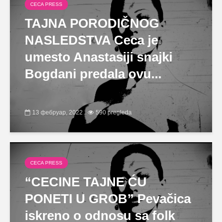
CECA PRESS
TAJNA PORODIČNOG
NASLEDSTVA Ceca je
umesto Anastasiji snajki
Bogdani predala ovu...
13 фебруар, 2022
590 pregleda
CECA PRESS
“CECINE TAJNE ĆU
PONETI U GROB” Pevačica
iskreno o odnosu sa folk