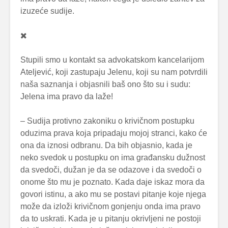
izuzeće sudije.
Stupili smo u kontakt sa advokatskom kancelarijom
Ateljević, koji zastupaju Jelenu, koji su nam potvrdili
naša saznanja i objasnili baš ono što su i sudu:
Jelena ima pravo da laže!
– Sudija protivno zakoniku o krivičnom postupku
oduzima prava koja pripadaju mojoj stranci, kako će
ona da iznosi odbranu. Da bih objasnio, kada je
neko svedok u postupku on ima građansku dužnost
da svedoči, dužan je da se odazove i da svedoči o
onome što mu je poznato. Kada daje iskaz mora da
govori istinu, a ako mu se postavi pitanje koje njega
može da izloži krivičnom gonjenju onda ima pravo
da to uskrati. Kada je u pitanju okrivljeni ne postoji