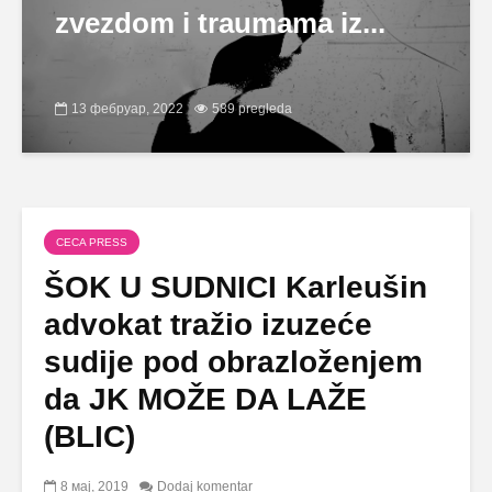
zvezdom i traumama iz...
13 фебруар, 2022
589 pregleda
CECA PRESS
ŠOK U SUDNICI Karleušin
advokat tražio izuzeće
sudije pod obrazloženjem
da JK MOŽE DA LAŽE
(BLIC)
8 мај, 2019
Dodaj komentar