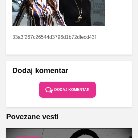
33a3f267c26544d3796d1b72dfecd43f
Dodaj komentar
DODAJ KOMENTAR
Povezane vesti