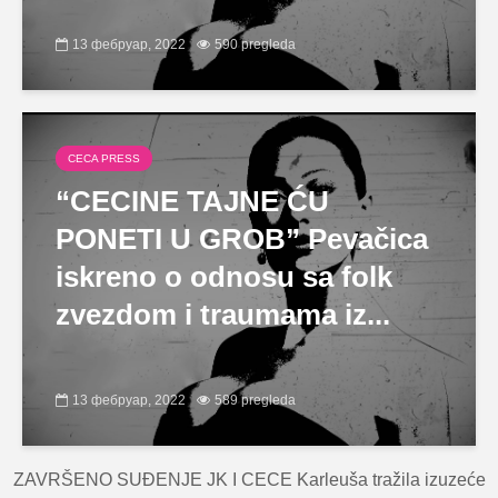
13 фебруар, 2022
590 pregleda
CECA PRESS
“CECINE TAJNE ĆU
PONETI U GROB” Pevačica
iskreno o odnosu sa folk
zvezdom i traumama iz...
13 фебруар, 2022
589 pregleda
ZAVRŠENO SUĐENJE JK I CECE Karleuša tražila izuzeće