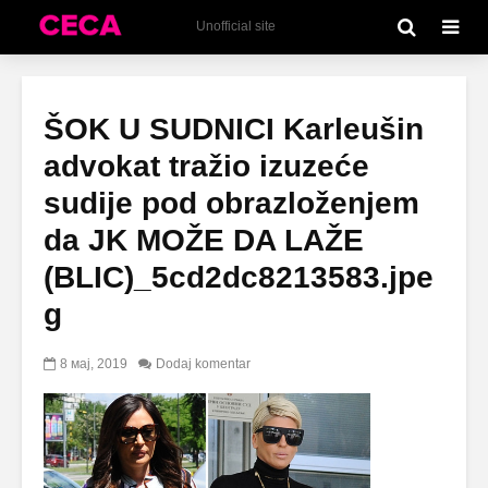
Unofficial site
ŠOK U SUDNICI Karleušin
advokat tražio izuzeće
sudije pod obrazloženjem
da JK MOŽE DA LAŽE
(BLIC)_5cd2dc8213583.jpe
g
8 мај, 2019
Dodaj komentar