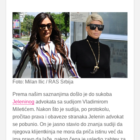
Foto: Milan Ilic / RAS Srbija
Prema našim saznanjima došlo je do sukoba
Jeleninog
advokata sa sudijom Vladimirom
Miletićem. Nakon što je sudija, po protokolu,
pročitao prava i obaveze stranaka Jelenin advokat
se pobunio. On je jasno stavio do znanja sudiji da
njegova klijentkinja ne mora da priča istinu već da
ima pravo da laže, nakon čega je usledio zahtev za