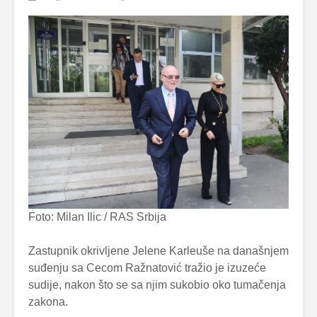
Foto: Milan Ilic / RAS Srbija
Zastupnik okrivljene Jelene Karleuše na današnjem
suđenju sa Cecom Ražnatović tražio je izuzeće
sudije, nakon što se sa njim sukobio oko tumačenja
zakona.