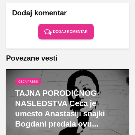
Dodaj komentar
DODAJ KOMENTAR
Povezane vesti
CECA PRESS
TAJNA PORODIČNOG
NASLEDSTVA Ceca je
umesto Anastasiji snajki
Bogdani predala ovu...