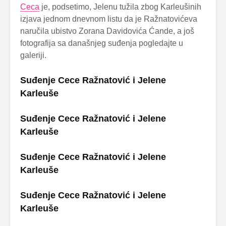
Ceca
je, podsetimo, Jelenu tužila zbog Karleušinih
izjava jednom dnevnom listu da je Ražnatovićeva
naručila ubistvo Zorana Davidovića Ćande, a još
fotografija sa današnjeg suđenja pogledajte u
galeriji.
Suđenje Cece Ražnatović i Jelene
Karleuše
Suđenje Cece Ražnatović i Jelene
Karleuše
Suđenje Cece Ražnatović i Jelene
Karleuše
Suđenje Cece Ražnatović i Jelene
Karleuše