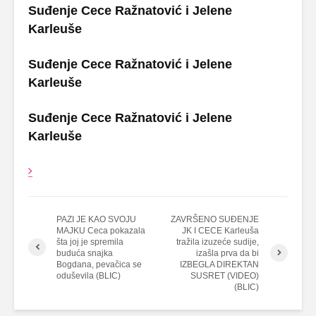
Suđenje Cece Ražnatović i Jelene
Karleuše
Suđenje Cece Ražnatović i Jelene
Karleuše
Suđenje Cece Ražnatović i Jelene
Karleuše
PAZI JE KAO SVOJU
ZAVRŠENO SUĐENJE
MAJKU Ceca pokazala
JK I CECE Karleuša
šta joj je spremila
tražila izuzeće sudije,
buduća snajka
izašla prva da bi
Bogdana, pevačica se
IZBEGLA DIREKTAN
oduševila (BLIC)
SUSRET (VIDEO)
(BLIC)