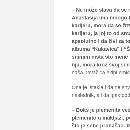
– Ne može slava da se n
Anastasija ima mnogo t
karijeru, mora da se žr
karijeru, ja joj to od 
apsolutno i da živi za 
albuma “Kukavica” i “Št
snimim ništa što mene n
nju, mora kroz svoj senzi
naša pevačica ekipi emisi
Ona je istakla i da ne shv
naslednik, ali da ipak po
– Boks je plemenita vešt
plemenito u makljaži, po
što je sebe pronašao. I