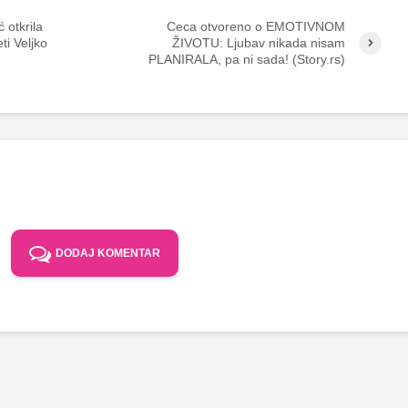
 otkrila
Ceca otvoreno o EMOTIVNOM
ti Veljko
ŽIVOTU: Ljubav nikada nisam
PLANIRALA, pa ni sada! (Story.rs)
DODAJ KOMENTAR