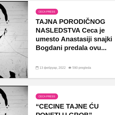
CECA PRESS
TAJNA PORODIČNOG
NASLEDSTVA Ceca je
umesto Anastasiji snajki
Bogdani predala ovu...
13 фебруар, 2022
590 pregleda
CECA PRESS
“CECINE TAJNE ĆU