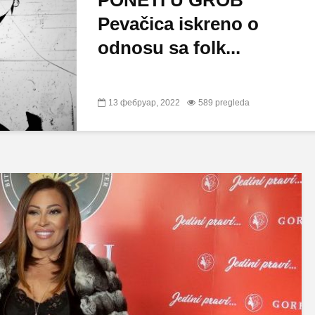
PONETI U GROB”
Pevačica iskreno o
odnosu sa folk...
13 фебруар, 2022
589 pregleda