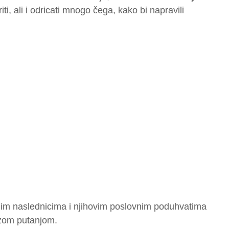
ti, ali i odricati mnogo čega, kako bi napravili
ojim naslednicima i njihovim poslovnim poduhvatima
azom putanjom.