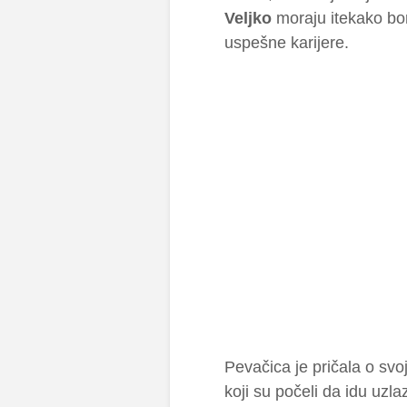
Veljko
moraju itekako bori
uspešne karijere.
Pevačica je pričala o sv
koji su počeli da idu uzl