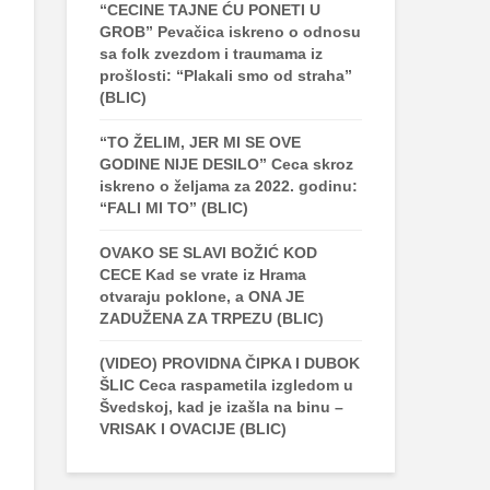
“CECINE TAJNE ĆU PONETI U
GROB” Pevačica iskreno o odnosu
sa folk zvezdom i traumama iz
prošlosti: “Plakali smo od straha”
(BLIC)
“TO ŽELIM, JER MI SE OVE
GODINE NIJE DESILO” Ceca skroz
iskreno o željama za 2022. godinu:
“FALI MI TO” (BLIC)
OVAKO SE SLAVI BOŽIĆ KOD
CECE Kad se vrate iz Hrama
otvaraju poklone, a ONA JE
ZADUŽENA ZA TRPEZU (BLIC)
(VIDEO) PROVIDNA ČIPKA I DUBOK
ŠLIC Ceca raspametila izgledom u
Švedskoj, kad je izašla na binu –
VRISAK I OVACIJE (BLIC)