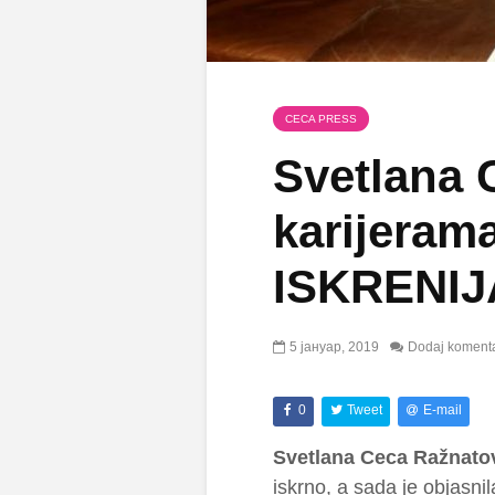
CECA PRESS
Svetlana 
karijeram
ISKRENIJA
5 јануар, 2019
Dodaj koment
0
Tweet
E-mail
Svetlana Ceca Ražnato
iskrno, a sada je objasni