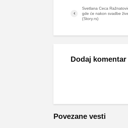
Svetlana Ceca Ražnatović
gde će nakon svadbe žive
(Story.rs)
Dodaj komentar
Povezane vesti