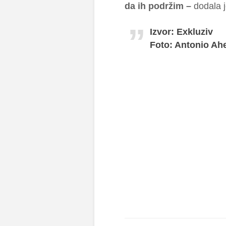
da ih podržim –
dodala j
Izvor: Exkluziv
Foto: Antonio Ah