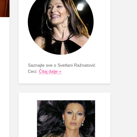
Saznajte sve o Svetlani Ražnatović
Ceci.
Čitaj dalje »