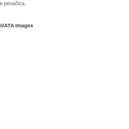
e pevačica.
el/ATA Images