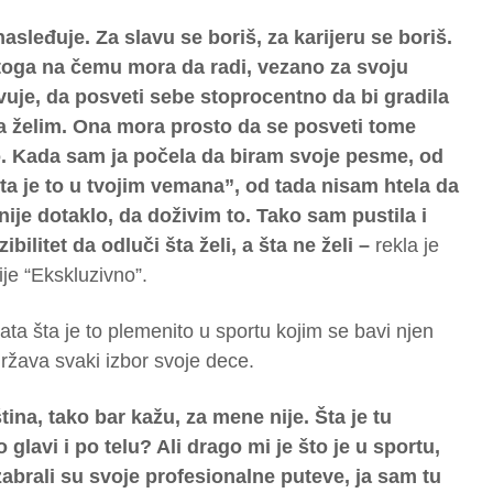
asleđuje. Za slavu se boriš, za karijeru se boriš.
oga na čemu mora da radi, vezano za svoju
tvuje, da posveti sebe stoprocentno da bi gradila
srca želim. Ona mora prosto da se posveti tome
to. Kada sam ja počela da biram svoje pesme, od
a je to u tvojim vemana”, od tada nisam htela da
ije dotaklo, da doživim to. Tako sam pustila i
bilitet da odluči šta želi, a šta ne želi –
rekla je
je “Ekskluzivno”.
ata šta je to plemenito u sportu kojim se bavi njen
država svaki izbor svoje dece.
ina, tako bar kažu, za mene nije. Šta je tu
 glavi i po telu? Ali drago mi je što je u sportu,
zabrali su svoje profesionalne puteve, ja sam tu