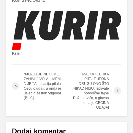
Kurir.rs/K.Đ/Blic
Kurir
“MOŽDA JE NEKOME
MAJKA I ĆERKA
ZANIMLJIVO, ALI MENI
PITALE JEDNA
NIJE!” Anastasija pitala
DRUGU ONO ŠTO
Cecu o udaji, a onda je
NIKAD NISU: Isplivale
usledio žestok odgovor
porodične tajne
(BLIC)
Ražnatovića, a glavna
tema je CECINA
UDAJA!
Dodaj komentar