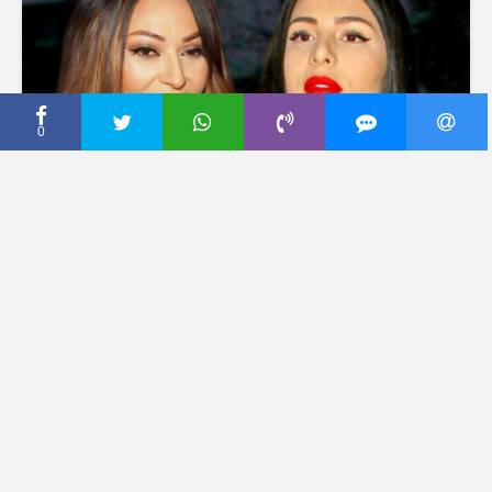
0
CECA PRESS
MAJKA I ĆERKA PITALE
JEDNA DRUGU ONO ŠTO
NIKAD NISU: Isplivale
porodične tajne
Ražnatovića, a glavna