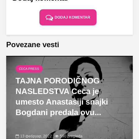
DODAJ KOMENTAR
Povezane vesti
CECA PRESS
TAJNA PORODIČNOG
NASLEDSTVA Ceca je
umesto Anastasiji snajki
Bogdani predala ovu...
13 фебруар, 2022
590 pregleda