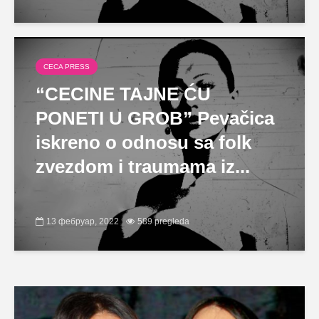
CECA PRESS
“CECINE TAJNE ĆU
PONETI U GROB” Pevačica
iskreno o odnosu sa folk
zvezdom i traumama iz...
13 фебруар, 2022
589 pregleda