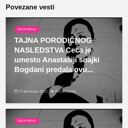
Povezane vesti
CECA PRESS
TAJNA PORODIČNOG
NASLEDSTVA Ceca je
umesto Anastasiji snajki
Bogdani predala ovu...
13 фебруар, 2022
590 pregleda
CECA PRESS