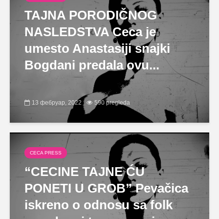
TAJNA PORODIČNOG
NASLEDSTVA Ceca je
umesto Anastasiji snajki
Bogdani predala ovu...
13 фебруар, 2022
590 pregleda
CECA PRESS
“CECINE TAJNE ĆU
PONETI U GROB” Pevačica
iskreno o odnosu sa folk