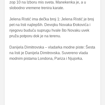
zop 10 na Izboru mis sveta. Manekenka je, a u
slobodno vremene trenira karate.
Jelena Ristić ima dečka broj 1: Jelena Ristić je broj
pet na listi najlepših. Devojku Novaka Đokovića i
njegovu buduću suprugu hvale što Novaku uvek
pruža potporu dok je na terenu.
Danijela Dimitrovska – vladarka modne piste: Šesta
na listi je Danijela Dimitrovska. Suvereno vlada
modnim pistama Londona, Pariza i Njujorka.