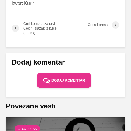
izvor: Kurir
Crni komplet za prvi
Ceca i press
Cecin izlazak iz kuće
(FOTO)
Dodaj komentar
DODAJ KOMENTAR
Povezane vesti
CECA PRESS