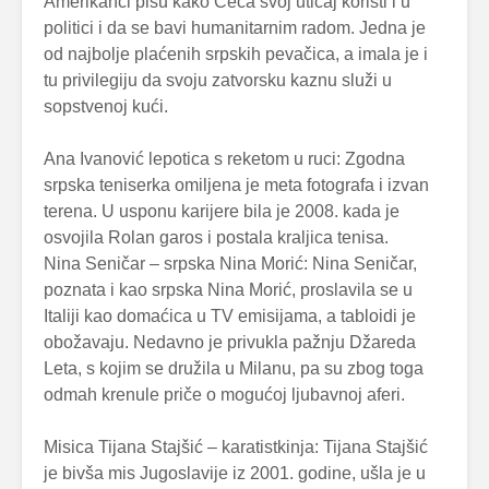
Amerikanci pišu kako Ceca svoj uticaj koristi i u
politici i da se bavi humanitarnim radom. Jedna je
od najbolje plaćenih srpskih pevačica, a imala je i
tu privilegiju da svoju zatvorsku kaznu služi u
sopstvenoj kući.
Ana Ivanović lepotica s reketom u ruci: Zgodna
srpska teniserka omiljena je meta fotografa i izvan
terena. U usponu karijere bila je 2008. kada je
osvojila Rolan garos i postala kraljica tenisa.
Nina Seničar – srpska Nina Morić: Nina Seničar,
poznata i kao srpska Nina Morić, proslavila se u
Italiji kao domaćica u TV emisijama, a tabloidi je
obožavaju. Nedavno je privukla pažnju Džareda
Leta, s kojim se družila u Milanu, pa su zbog toga
odmah krenule priče o mogućoj ljubavnoj aferi.
Misica Tijana Stajšić – karatistkinja: Tijana Stajšić
je bivša mis Jugoslavije iz 2001. godine, ušla je u