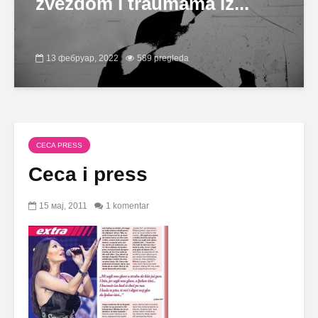
zvezdom i traumama iz...
13 фебруар, 2022
589 pregleda
CECA PRESS
Ceca i press
15 мај, 2011
1 komentar