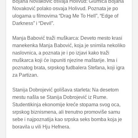
Bojana Novaković osvaja Holivud: Glumica Bojana
Novaković polako osvaja Holivud. Poznata je po
ulogama u filmovima “Drag Me To Hell”, “Edge of
Darkness” i “Devil”.
Manja Babović traži muškarca: Deveto mesto krasi
manekenka Manja Babović, koja je snimila nekoliko
naslovnica, a poznata je i po izjavi kako traži
muškarca koji će ispuniti njezine maštarije. Ima i
poznatog brata, srpskog fudbalera Stefana, koji igra
za Partizan.
Stanija Dobrojević golišava starleta: Na desetom
mestu našla se Stanija Dobrojević iz Rume.
Studentikinja ekonomije kreće stopama svog oca,
srpskog biznismena, ali trenutno promoviše samu
sebe i najpoznatija kao srpska seks bomba koja je
boravila u vili Hju Hefnera.