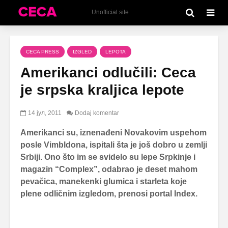
Unofficial site
CECA PRESS
IZGLED
LEPOTA
Amerikanci odlučili: Ceca
je srpska kraljica lepote
14 јул, 2011
Dodaj komentar
Amerikanci su, iznenađeni Novakovim uspehom
posle Vimbldona, ispitali šta je još dobro u zemlji
Srbiji. Ono što im se svidelo su lepe Srpkinje i
magazin “Complex”, odabrao je deset mahom
pevačica, manekenki glumica i starleta koje
plene odličnim izgledom, prenosi portal Index.