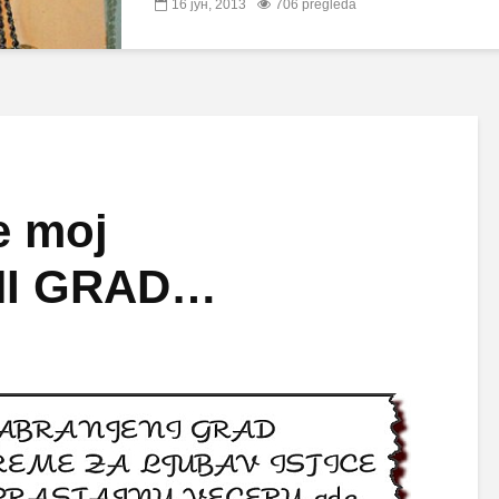
16 јун, 2013
706 pregleda
 moj
I GRAD…