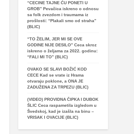
“CECINE TAJNE ĆU PONETI U
GROB” Pevačica iskreno o odnosu
sa folk zvezdom i traumama iz
prošlosti: “Plakali smo od straha”
(BLIC)
“TO ŽELIM, JER MI SE OVE
GODINE NIJE DESILO” Ceca skroz
iskreno o željama za 2022. godinu:
“FALI MI TO” (BLIC)
OVAKO SE SLAVI BOŽIĆ KOD
CECE Kad se vrate iz Hrama
otvaraju poklone, a ONA JE
ZADUŽENA ZA TRPEZU (BLIC)
(VIDEO) PROVIDNA ČIPKA I DUBOK
ŠLIC Ceca raspametila izgledom u
Švedskoj, kad je izašla na binu –
VRISAK I OVACIJE (BLIC)