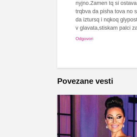
nyjno.Zamen tq si ostava 
trqbva da pisha tova no
da iztursq i nqkoq glypo
v glavata,stiskam palci za 
Odgovori
Povezane vesti