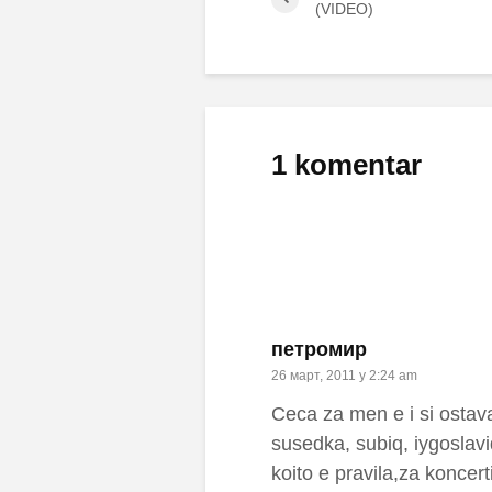
(VIDEO)
1 komentar
петромир
26 март, 2011 у 2:24 am
Ceca za men e i si ostava
susedka, subiq, iygoslavi
koito e pravila,za koncer