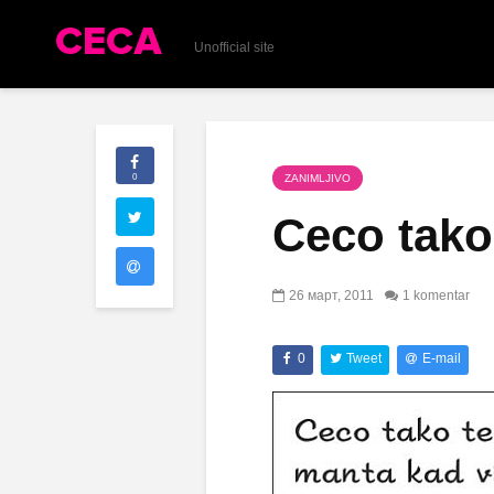
Unofficial site
0
ZANIMLJIVO
Ceco tako
26 март, 2011
1 komentar
0
Tweet
E-mail