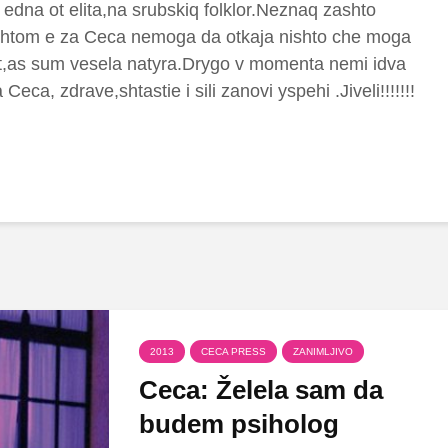
edna ot elita,na srubskiq folklor.Neznaq zashto
 shtom e za Ceca nemoga da otkaja nishto che moga
st,as sum vesela natyra.Drygo v momenta nemi idva
Ceca, zdrave,shtastie i sili zanovi yspehi .Jiveli!!!!!!!
2013
CECA PRESS
ZANIMLJIVO
Ceca: Želela sam da
budem psiholog