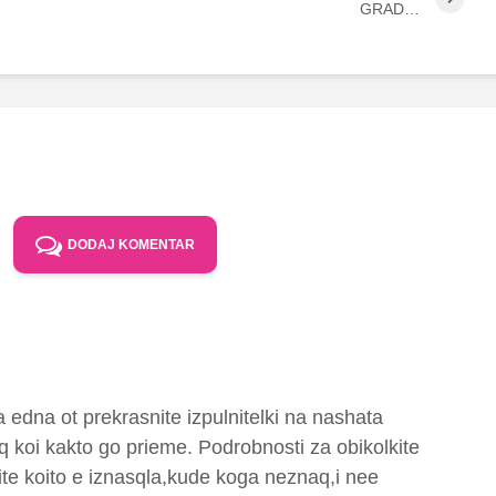
GRAD…
DODAJ KOMENTAR
 edna ot prekrasnite izpulnitelki na nashata
q koi kakto go prieme. Podrobnosti za obikolkite
tite koito e iznasqla,kude koga neznaq,i nee