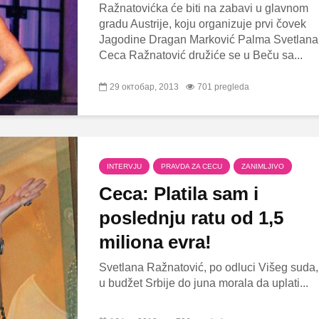
Ražnatovićka će biti na zabavi u glavnom
gradu Austrije, koju organizuje prvi čovek
Jagodine Dragan Marković Palma Svetlana
Ceca Ražnatović družiće se u Beču sa...
29 октобар, 2013
701 pregleda
INTERVJU
PRAVDA ZA CECU
ZANIMLJIVO
Ceca: Platila sam i
poslednju ratu od 1,5
miliona evra!
Svetlana Ražnatović, po odluci Višeg suda,
u budžet Srbije do juna morala da uplati...