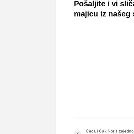
Pošaljite i vi sl
majicu iz našeg 
Ceca i Čak Noris zajedn