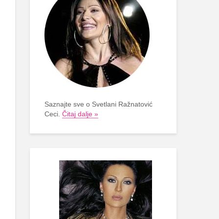
Saznajte sve o Svetlani Ražnatović
Ceci.
Čitaj dalje »