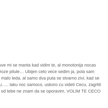
 sve mi se manta kad vidim te, al monotonija nocas
roze pilule… Ubijen celo vece sedim ja, pola sam
o malo leda, al samo dva puta se stvarno zivi, kad se
aku….. laku noc samoco, uskoro cu videti Cecu, zagrliti
co od tebe ne znam da se oporavim, VOLIM TE CECO