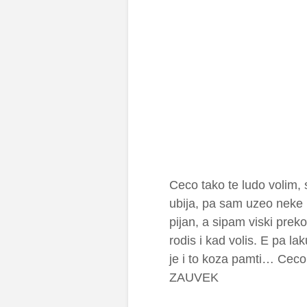
Ceco tako te ludo volim,
ubija, pa sam uzeo neke 
pijan, a sipam viski prek
rodis i kad volis. E pa l
je i to koza pamti… Ce
ZAUVEK