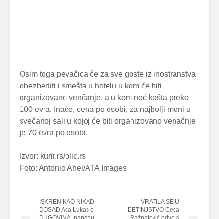
Osim toga pevačica će za sve goste iz inostranstva
obezbediti i smešta u hotelu u kom će biti
organizovano venčanje, a u kom noć košta preko
100 evra. Inače, cena po osobi, za najbolji meni u
svečanoj sali u kojoj će biti organizovano venačnje
je 70 evra po osobi.
Izvor: kurir.rs/blic.rs
Foto: Antonio Ahel/ATA Images
ISKREN KAO NIKAD
VRATILA SE U
DOSAD Aca Lukas o
DETINJSTVO Ceca
DUGOVIMA, napadu
Ražnatović odvela