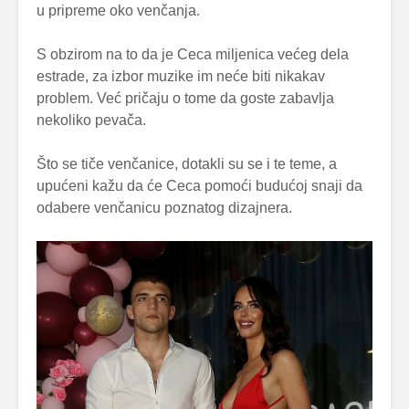
u pripreme oko venčanja.
S obzirom na to da je Ceca miljenica većeg dela
estrade, za izbor muzike im neće biti nikakav
problem. Već pričaju o tome da goste zabavlja
nekoliko pevača.
Što se tiče venčanice, dotakli su se i te teme, a
upućeni kažu da će Ceca pomoći budućoj snaji da
odabere venčanicu poznatog dizajnera.