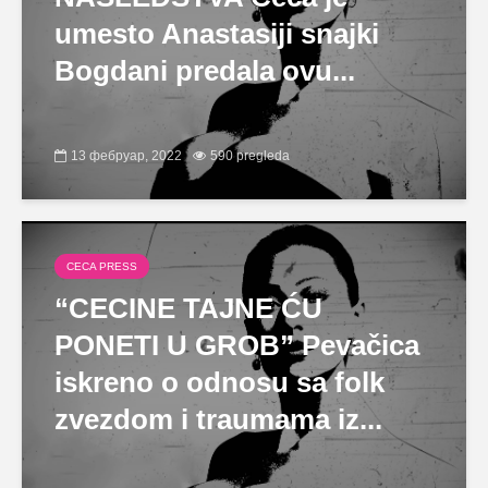
umesto Anastasiji snajki
Bogdani predala ovu...
13 фебруар, 2022
590 pregleda
CECA PRESS
“CECINE TAJNE ĆU
PONETI U GROB” Pevačica
iskreno o odnosu sa folk
zvezdom i traumama iz...