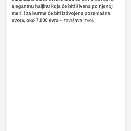
elegantnu haljinu koja će biti šivena po njenoj
meri. I za burme će biti izdvojena pozamašna
svota, oko 7.000 evra –
završava izvor.