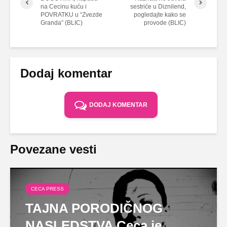
na Cecinu kuću i
sestriće u Diznilend,
POVRATKU u “Zvezde
pogledajte kako se
Granda” (BLIC)
provode (BLIC)
Dodaj komentar
DODAJ KOMENTAR
Povezane vesti
CECA PRESS
TAJNA PORODIČNOG
NASLEDSTVA Ceca je