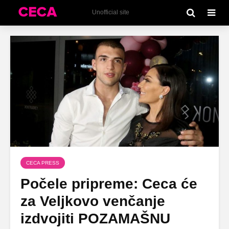
Unofficial site
CECA PRESS
Počele pripreme: Ceca će
za Veljkovo venčanje
izdvojiti POZAMAŠNU