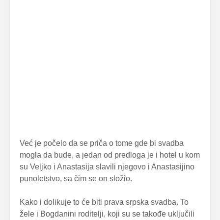
Već je počelo da se priča o tome gde bi svadba
mogla da bude, a jedan od predloga je i hotel u kom
su Veljko i Anastasija slavili njegovo i Anastasijino
punoletstvo, sa čim se on složio.
Kako i dolikuje to će biti prava srpska svadba. To
žele i Bogdanini roditelji, koji su se takođe uključili