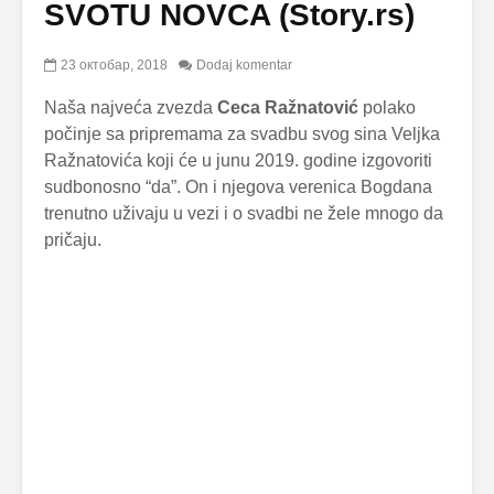
SVOTU NOVCA (Story.rs)
23 октобар, 2018
Dodaj komentar
Naša najveća zvezda
Ceca Ražnatović
polako
počinje sa pripremama za svadbu svog sina Veljka
Ražnatovića koji će u junu 2019. godine izgovoriti
sudbonosno “da”. On i njegova verenica Bogdana
trenutno uživaju u vezi i o svadbi ne žele mnogo da
pričaju.