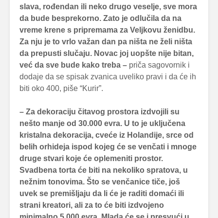
slava, rođendan ili neko drugo veselje, sve mora
da bude besprekorno. Zato je odlučila da na
vreme krene s pripremama za Veljkovu ženidbu.
Za nju je to vrlo važan dan pa ništa ne želi ništa
da prepusti slučaju. Novac joj uopšte nije bitan,
već da sve bude kako treba –
priča sagovornik i
dodaje da se spisak zvanica uveliko pravi i da će ih
biti oko 400, piše “Kurir”.
– Za dekoraciju čitavog prostora izdvojili su
nešto manje od 30.000 evra. U to je uključena
kristalna dekoracija, cveće iz Holandije, srce od
belih orhideja ispod kojeg će se venčati i mnoge
druge stvari koje će oplemeniti prostor.
Svadbena torta će biti na nekoliko spratova, u
nežnim tonovima. Što se venčanice tiče, još
uvek se premišljaju da li će je raditi domaći ili
strani kreatori, ali za to će biti izdvojeno
minimalno 5.000 evra. Mlada će se i presvući u