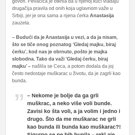
govori. Pevačica je otkrila da u njenoj kući vladaju
drugačija pravila od onih koja uglavnom važe u
Srbiji, jer je ona sama a njena ćerka
Anastasija
zauzeta.
– Budući da je Anastasija u vezi, a da ja nisam,
što se tiče onog poznatog ‘Gledaj majku, biraj
ćerku’, kod nas je obrnuto, pošto je majka
slobodna. Tako da važi ‘Gledaj ćerku, biraj
majku’ –
našlila se Ceca, a potom dodala da joj
često nedostaje muškarac u životu, da je zagrli kao
bunda.
– Nekome je bolje da ga grli
muškrac, a neko više voli bunde.
Zavisi ko šta voli, a ja volim i jedno i
drugo. Što da me muškarac ne grli
kao bunda ili bunda kao muškarac?!
Sigurno se ne bih bunila –
rekl aje