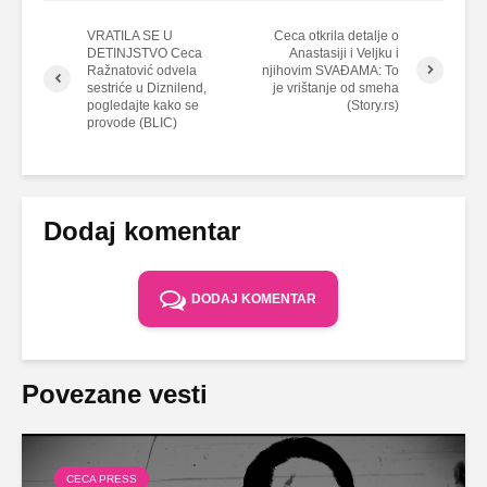
VRATILA SE U
Ceca otkrila detalje o
DETINJSTVO Ceca
Anastasiji i Veljku i
Ražnatović odvela
njihovim SVAĐAMA: To
sestriće u Diznilend,
je vrištanje od smeha
pogledajte kako se
(Story.rs)
provode (BLIC)
Dodaj komentar
DODAJ KOMENTAR
Povezane vesti
CECA PRESS