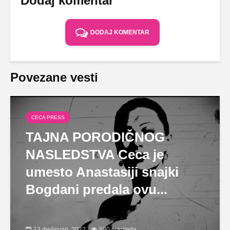
Dodaj komentar
DODAJ KOMENTAR
Povezane vesti
CECA PRESS
TAJNA PORODIČNOG
NASLEDSTVA Ceca je
umesto Anastasiji snajki
Bogdani predala ovu...
13 фебруар, 2022
590 pregleda