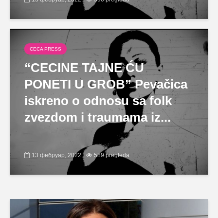
CECA PRESS
“CECINE TAJNE ĆU
PONETI U GROB” Pevačica
iskreno o odnosu sa folk
zvezdom i traumama iz...
13 фебруар, 2022
589 pregleda