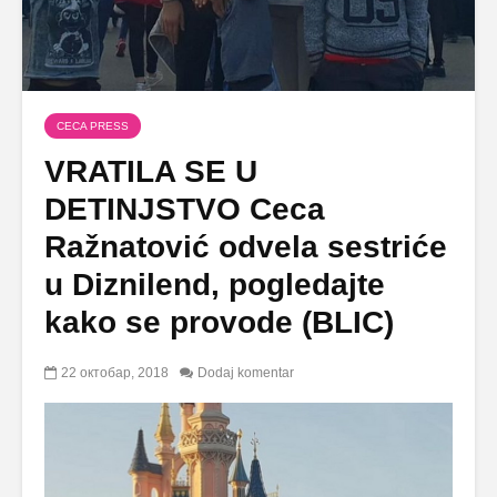
CECA PRESS
VRATILA SE U
DETINJSTVO Ceca
Ražnatović odvela sestriće
u Diznilend, pogledajte
kako se provode (BLIC)
22 октобар, 2018
Dodaj komentar