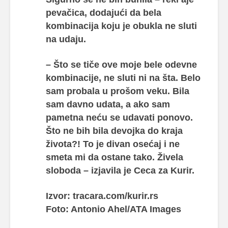
pevačica, dodajući da bela
kombinacija koju je obukla ne sluti
na udaju.
– Što se tiče ove moje bele odevne
kombinacije, ne sluti ni na šta. Belo
sam probala u prošom veku. Bila
sam davno udata, a ako sam
pametna neću se udavati ponovo.
Što ne bih bila devojka do kraja
života?! To je divan osećaj i ne
smeta mi da ostane tako. Živela
sloboda –
izjavila je Ceca za Kurir.
Izvor: tracara.com/kurir.rs
Foto: Antonio Ahel/ATA Images