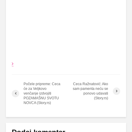
Počele pripreme: Ceca
Ceca Ražnatović: Ako
će za Veljkovo
sam pamenta neću se
venčanje izdvojiti
ponovo udavati
POZAMAŠNU SVOTU
(Story.rs)
NOVCA (Story.rs)