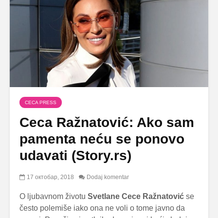
CECA PRESS
Ceca Ražnatović: Ako sam
pamenta neću se ponovo
udavati (Story.rs)
17 октобар, 2018
Dodaj komentar
O ljubavnom životu
Svetlane Cece Ražnatović
se
često polemiše iako ona ne voli o tome javno da