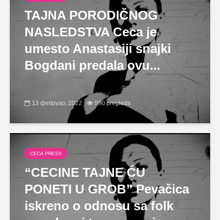
TAJNA PORODIČNOG
NASLEDSTVA Ceca je
umesto Anastasiji snajki
Bogdani predala ovu...
13 фебруар, 2022
590 pregleda
CECA PRESS
“CECINE TAJNE ĆU
PONETI U GROB” Pevačica
iskreno o odnosu sa folk