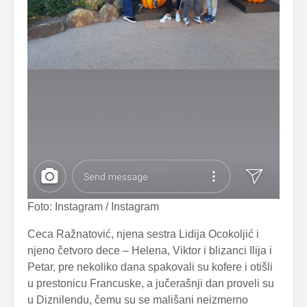
Foto: Instagram / Instagram
Ceca Ražnatović, njena sestra Lidija Ocokoljić i
njeno četvoro dece – Helena, Viktor i blizanci Ilija i
Petar, pre nekoliko dana spakovali su kofere i otišli
u prestonicu Francuske, a jučerašnji dan proveli su
u Diznilendu, čemu su se mališani neizmerno