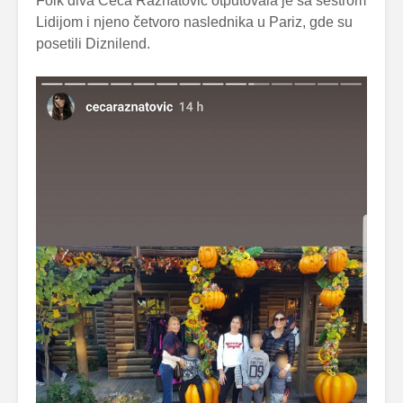
Folk diva Ceca Ražnatović otputovala je sa sestrom
Lidijom i njeno četvoro naslednika u Pariz, gde su
posetili Diznilend.