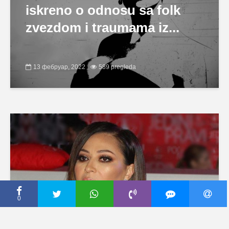
iskreno o odnosu sa folk
zvezdom i traumama iz...
13 фебруар, 2022
589 pregleda
0