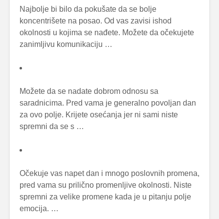
Najbolje bi bilo da pokušate da se bolje
koncentrišete na posao. Od vas zavisi ishod
okolnosti u kojima se nađete. Možete da očekujete
zanimljivu komunikaciju …
Možete da se nadate dobrom odnosu sa
saradnicima. Pred vama je generalno povoljan dan
za ovo polje. Krijete osećanja jer ni sami niste
spremni da se s …
Očekuje vas napet dan i mnogo poslovnih promena,
pred vama su prilično promenljive okolnosti. Niste
spremni za velike promene kada je u pitanju polje
emocija. …