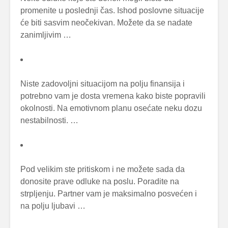
promenite u poslednji čas. Ishod poslovne situacije
će biti sasvim neočekivan. Možete da se nadate
zanimljivim …
Niste zadovoljni situacijom na polju finansija i
potrebno vam je dosta vremena kako biste popravili
okolnosti. Na emotivnom planu osećate neku dozu
nestabilnosti. …
Pod velikim ste pritiskom i ne možete sada da
donosite prave odluke na poslu. Poradite na
strpljenju. Partner vam je maksimalno posvećen i
na polju ljubavi …