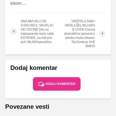
tokom …
ONA IMA VILU OD
VRIŠTALA SAM I
5.000.000 €, SKUPLJU
VADILA ŽELJKU KRV
OD CECINE Ovo su
IZ USTA! Cecina
najpaprenije kuće naše
dramatična ispovest o
ESTRADE, na listi prvi
ubistvu muža Arkana:
put i MLADA pevačica
Taj čovek je SVE
SMEO!
Dodaj komentar
DODAJ KOMENTAR
Povezane vesti