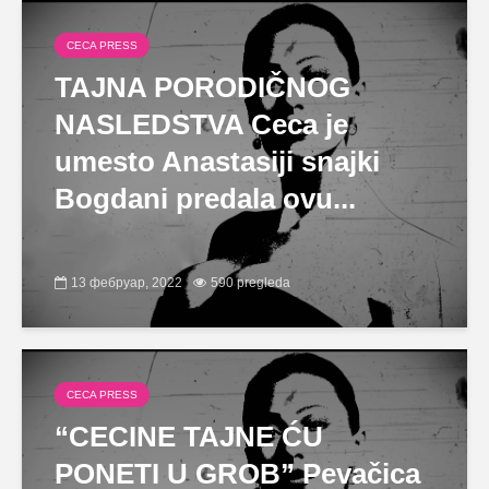
CECA PRESS
TAJNA PORODIČNOG
NASLEDSTVA Ceca je
umesto Anastasiji snajki
Bogdani predala ovu...
13 фебруар, 2022
590 pregleda
CECA PRESS
“CECINE TAJNE ĆU
PONETI U GROB” Pevačica