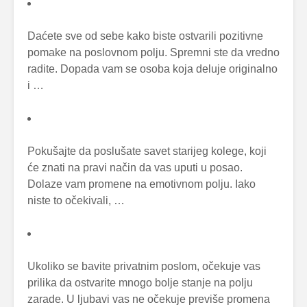
Daćete sve od sebe kako biste ostvarili pozitivne
pomake na poslovnom polju. Spremni ste da vredno
radite. Dopada vam se osoba koja deluje originalno
i …
Pokušajte da poslušate savet starijeg kolege, koji
će znati na pravi način da vas uputi u posao.
Dolaze vam promene na emotivnom polju. Iako
niste to očekivali, …
Ukoliko se bavite privatnim poslom, očekuje vas
prilika da ostvarite mnogo bolje stanje na polju
zarade. U ljubavi vas ne očekuje previše promena