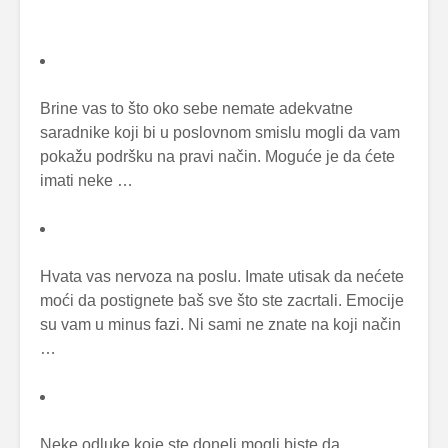
Brine vas to što oko sebe nemate adekvatne
saradnike koji bi u poslovnom smislu mogli da vam
pokažu podršku na pravi način. Moguće je da ćete
imati neke …
Hvata vas nervoza na poslu. Imate utisak da nećete
moći da postignete baš sve što ste zacrtali. Emocije
su vam u minus fazi. Ni sami ne znate na koji način
…
Neke odluke koje ste doneli mogli biste da