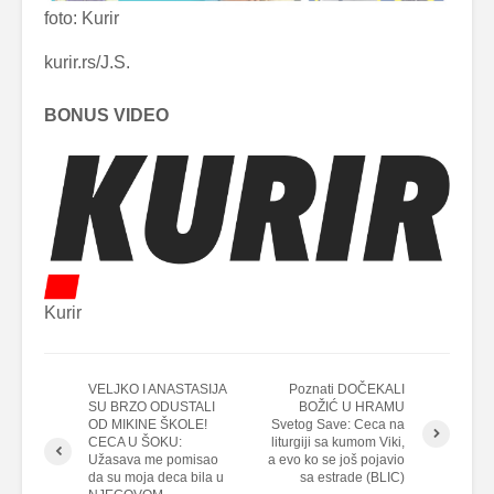
foto: Kurir
kurir.rs/J.S.
BONUS VIDEO
Kurir
VELJKO I ANASTASIJA
Poznati DOČEKALI
SU BRZO ODUSTALI
BOŽIĆ U HRAMU
OD MIKINE ŠKOLE!
Svetog Save: Ceca na
CECA U ŠOKU:
liturgiji sa kumom Viki,
Užasava me pomisao
a evo ko se još pojavio
da su moja deca bila u
sa estrade (BLIC)