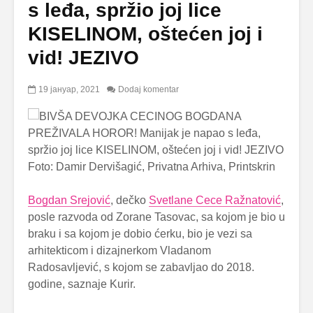
s leđa, spržio joj lice
KISELINOM, oštećen joj i
vid! JEZIVO
19 јануар, 2021
Dodaj komentar
Foto: Damir Dervišagić, Privatna Arhiva, Printskrin
Bogdan Srejović
, dečko
Svetlane Cece Ražnatović
,
posle razvoda od Zorane Tasovac, sa kojom je bio u
braku i sa kojom je dobio ćerku, bio je vezi sa
arhitekticom i dizajnerkom Vladanom
Radosavljević, s kojom se zabavljao do 2018.
godine, saznaje Kurir.