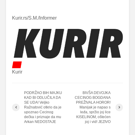
Kurir.rs/S.M./Informer
Kurir
PODRŽAO BIH MAJKU
BIVŠA DEVOJKA
KAD BI ODLUČILA DA
CECINOG BOGDANA
SE UDA! Veljko
PREŽIVALA HOROR!
Ražnatović otkrio da je
Manijak je napao s
upoznao Cecinog
leđa, spržio joj lice
dečka i priznaje da mu
KISELINOM, oštećen
Arkan NEDOSTAJE
joj i vid! JEZIVO