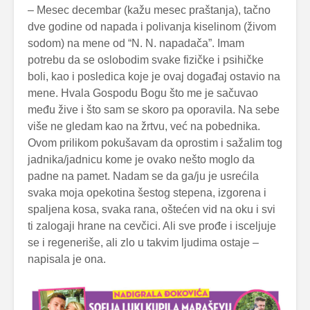
– Mesec decembar (kažu mesec praštanja), tačno
dve godine od napada i polivanja kiselinom (živom
sodom) na mene od “N. N. napadača”. Imam
potrebu da se oslobodim svake fizičke i psihičke
boli, kao i posledica koje je ovaj događaj ostavio na
mene. Hvala Gospodu Bogu što me je sačuvao
među žive i što sam se skoro pa oporavila. Na sebe
više ne gledam kao na žrtvu, već na pobednika.
Ovom prilikom pokušavam da oprostim i sažalim tog
jadnika/jadnicu kome je ovako nešto moglo da
padne na pamet. Nadam se da ga/ju je usrećila
svaka moja opekotina šestog stepena, izgorena i
spaljena kosa, svaka rana, oštećen vid na oku i svi
ti zalogaji hrane na cevčici. Ali sve prođe i isceljuje
se i regeneriše, ali zlo u takvim ljudima ostaje –
napisala je ona.