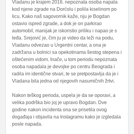
Vladanu je krajem 2016. nepoznata osoba napala
kod njene zgrade na Dorćolu i polila kiselinom po
licu. Kako naš sagovornik kaže, nju je Bogdan
ostavio ispred zgrade, a dok je on parkirao
automobil, manijak je iskoristio priliku i napao je s
leđa. Srejović je, čim ju je video da leži na podu,
Vladanu odvezao u Urgentni centar, a ona je
zadržana u bolnici sa opekotinama šestog stepena i
oštećenim vidom. Inače, u tom periodu nepoznata
osoba napadala je devojke po centru Beograda i
radila im identične stvari, te se pretpostavlja da je i
Vladana bila jedna od njegovih nasumičnih žrtvi.
Nakon teškog perioda, uspela je da se oporavi, a
velika podrška bio joj je upravo Bogdan. Dve
godine nakon incidenta ona se prisetila ovog
događaja i objavila na Instagramu kako je izgledala
posle napada.