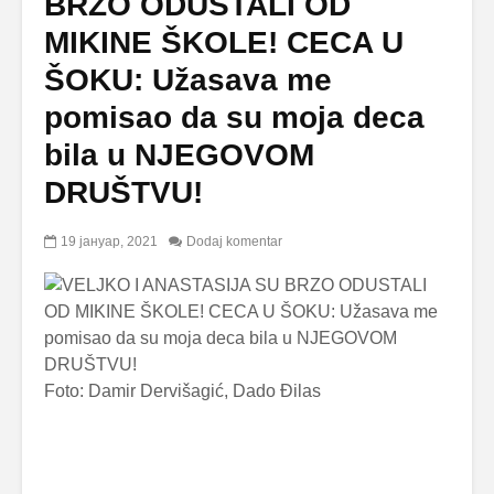
BRZO ODUSTALI OD
MIKINE ŠKOLE! CECA U
ŠOKU: Užasava me
pomisao da su moja deca
bila u NJEGOVOM
DRUŠTVU!
19 јануар, 2021
Dodaj komentar
Foto: Damir Dervišagić, Dado Đilas