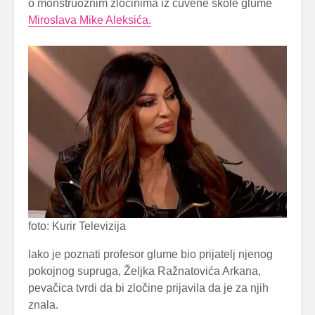
o monstruoznim zločinima iz čuvene škole glume
Miroslava Mike Aleksića.
foto: Kurir Televizija
Iako je poznati profesor glume bio prijatelj njenog
pokojnog supruga, Željka Ražnatovića Arkana,
pevačica tvrdi da bi zločine prijavila da je za njih
znala.