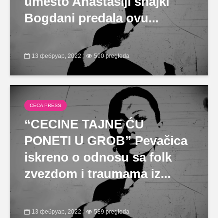
umesto Anastasiji snajki
Bogdani predala ovu...
13 фебруар, 2022
590 pregleda
CECA PRESS
“CECINE TAJNE ĆU
PONETI U GROB” Pevačica
iskreno o odnosu sa folk
zvezdom i traumama iz...
13 фебруар, 2022
589 pregleda