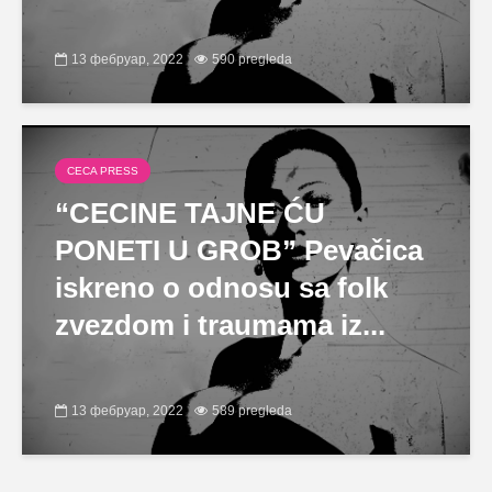
13 фебруар, 2022
590 pregleda
CECA PRESS
“CECINE TAJNE ĆU
PONETI U GROB” Pevačica
iskreno o odnosu sa folk
zvezdom i traumama iz...
13 фебруар, 2022
589 pregleda