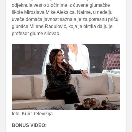
odjeknula vest o zločinima iz čuvene glumačke
škole Miroslava Mike Aleksića. Naime, u nedelju
uveče domaća javnost saznala je za potresnu priču
glumice Milene Radulović, koja je oktrila da ju je
profesor glume silovao.
foto: Kurir Televizija
BONUS VIDEO: