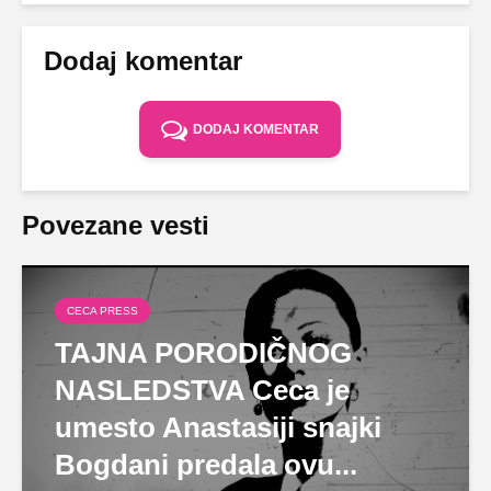
Dodaj komentar
DODAJ KOMENTAR
Povezane vesti
CECA PRESS
TAJNA PORODIČNOG
NASLEDSTVA Ceca je
umesto Anastasiji snajki
Bogdani predala ovu...