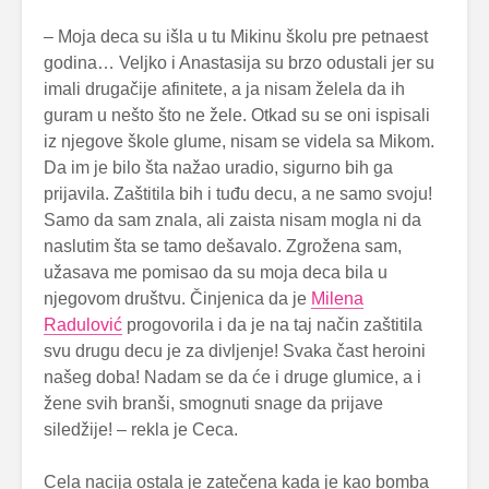
– Moja deca su išla u tu Mikinu školu pre petnaest
godina… Veljko i Anastasija su brzo odustali jer su
imali drugačije afinitete, a ja nisam želela da ih
guram u nešto što ne žele. Otkad su se oni ispisali
iz njegove škole glume, nisam se videla sa Mikom.
Da im je bilo šta nažao uradio, sigurno bih ga
prijavila. Zaštitila bih i tuđu decu, a ne samo svoju!
Samo da sam znala, ali zaista nisam mogla ni da
naslutim šta se tamo dešavalo. Zgrožena sam,
užasava me pomisao da su moja deca bila u
njegovom društvu. Činjenica da je
Milena
Radulović
progovorila i da je na taj način zaštitila
svu drugu decu je za divljenje! Svaka čast heroini
našeg doba! Nadam se da će i druge glumice, a i
žene svih branši, smognuti snage da prijave
siledžije! – rekla je Ceca.
Cela nacija ostala je zatečena kada je kao bomba