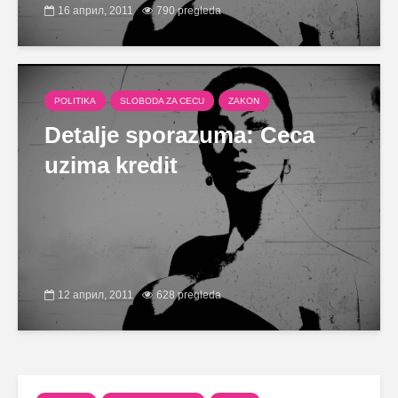
16 април, 2011
790 pregleda
POLITIKA
SLOBODA ZA CECU
ZAKON
Detalje sporazuma: Ceca
uzima kredit
12 април, 2011
628 pregleda