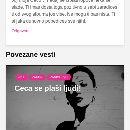
Joj moja Ceco… nedaj se isplati lopove neka se
slade. Ti imas dosta toga pozitivno u sebi zaradices
ti od svog albuma jos vise. Ne mogu ti bas nista. Ti
si jaka duhovno pobedices sve njih!.
Odgovori
Povezane vesti
2011
ZAKON
ZANIMLJIVO
Ceca se plaši ljudi!