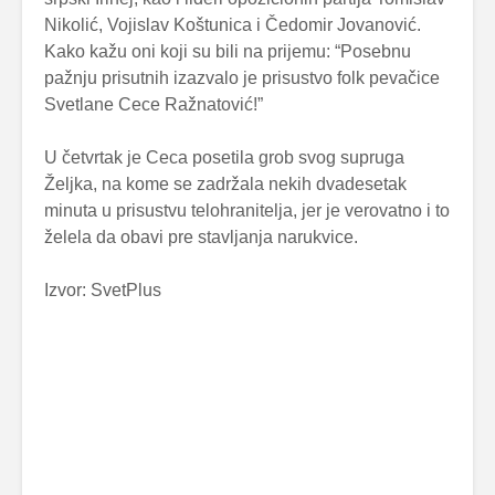
Nikolić, Vojislav Koštunica i Čedomir Jovanović.
Kako kažu oni koji su bili na prijemu: “Posebnu
pažnju prisutnih izazvalo je prisustvo folk pevačice
Svetlane Cece Ražnatović!”
U četvrtak je Ceca posetila grob svog supruga
Željka, na kome se zadržala nekih dvadesetak
minuta u prisustvu telohranitelja, jer je verovatno i to
želela da obavi pre stavljanja narukvice.
Izvor: SvetPlus