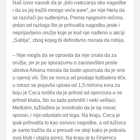
Naš izvor navodi da je „bilo natezanja oko nagodbe
i da su joj tražili mnogo veće pare“, jer nije htela da
se razvlači po suđenjima. Prema njegovim rečima,
jedan od razloga što je prihvatila nagodbu jeste i
neprijavljeno oružje koje je kod nje nađeno u akciji
„Sablja“, zbog kojeg bi definitivno morala da robija.
– Nije mogla da se opravda da nije znala da za
oružje, jer je po sporazumu o zaostavštini posle
ubistva Arkana morala da bude upoznata da je ono
u njenoj vili. Što se novca od prodaje fudbalera tiče,
u istrazi se pojavila uplata od 1,5 miliona evra za
koju je Ceca tvrdila da je prihod od sponzora a ne
prihod kluba, što su tada potvrdili i neki veštaci.
Međutim, tužilaštvo je insistiralo da je taj novac
sporan, i nije odustalo od toga. Na kraju, Ceca je
ipak prihvatila to kao osnovu nagodbe, a od tužioca
je samo tražila da u presudi ne stoji kako je pokrala
svoj klub i utajila porez. Na kraju je tu činjenicu