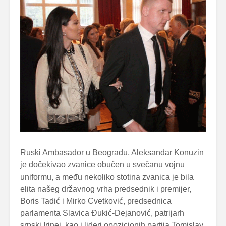
Ruski Ambasador u Beogradu, Aleksandar Konuzin
je dočekivao zvanice obučen u svečanu vojnu
uniformu, a među nekoliko stotina zvanica je bila
elita našeg državnog vrha predsednik i premijer,
Boris Tadić i Mirko Cvetković, predsednica
parlamenta Slavica Đukić-Dejanović, patrijarh
srpski Irinej, kao i lideri opozicionih partija Tomislav