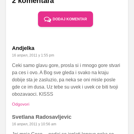
2 komentara
DODAJ KOMENTAR
Andjelka
16 април, 2011 у 1:55 pm
Ceki samo glavu gore, prosla si i mnogo gore stvari
pa ces i ovo. A Bog sve gleda i svako na kraju
dobije sta je zasluzio, pa neka se oni misle posle
gde ce im dusa. Uz tebe su uvek i uvek ce biti tvoji
obozavaoci. KISSS
Odgovori
Svetlana Radosavljevic
16 април, 2011 у 10:56 am