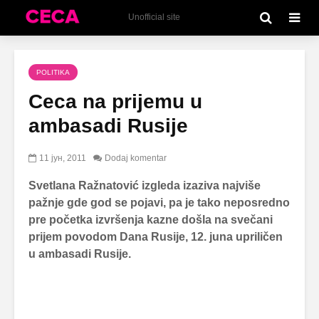
Unofficial site
POLITIKA
Ceca na prijemu u
ambasadi Rusije
11 јун, 2011
Dodaj komentar
Svetlana Ražnatović izgleda izaziva najviše
pažnje gde god se pojavi, pa je tako neposredno
pre početka izvršenja kazne došla na svečani
prijem povodom Dana Rusije, 12. juna upriličen
u ambasadi Rusije.