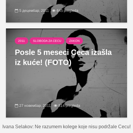
5 децембар, 2011
645 pregleda
2011
SLOBODA ZA CECU
ZAKON
Posle 5 meseci Ceca izašla
iz kuće! (FOTO)
27 новембар, 2011
814 pregleda
Ivana Selakov: Ne razumem kolege koje nisu podržale Cecu!