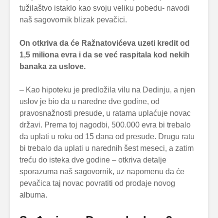
tužilaštvo istaklo kao svoju veliku pobedu- navodi
naš sagovornik blizak pevačici.
On otkriva da će Ražnatovićeva uzeti kredit od
1,5 miliona evra i da se već raspitala kod nekih
banaka za uslove.
– Kao hipoteku je predložila vilu na Dedinju, a njen
uslov je bio da u naredne dve godine, od
pravosnažnosti presude, u ratama uplaćuje novac
državi. Prema toj nagodbi, 500.000 evra bi trebalo
da uplati u roku od 15 dana od presude. Drugu ratu
bi trebalo da uplati u narednih šest meseci, a zatim
treću do isteka dve godine – otkriva detalje
sporazuma naš sagovornik, uz napomenu da će
pevačica taj novac povratiti od prodaje novog
albuma.