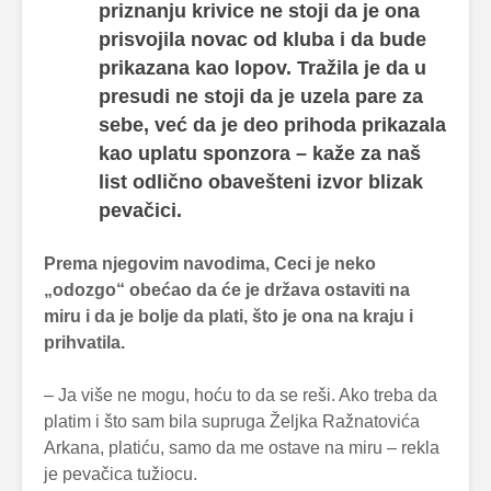
priznanju krivice ne stoji da je ona
prisvojila novac od kluba i da bude
prikazana kao lopov. Tražila je da u
presudi ne stoji da je uzela pare za
sebe, već da je deo prihoda prikazala
kao uplatu sponzora – kaže za naš
list odlično obavešteni izvor blizak
pevačici.
Prema njegovim navodima, Ceci je neko
„odozgo“ obećao da će je država ostaviti na
miru i da je bolje da plati, što je ona na kraju i
prihvatila.
– Ja više ne mogu, hoću to da se reši. Ako treba da
platim i što sam bila supruga Željka Ražnatovića
Arkana, platiću, samo da me ostave na miru – rekla
je pevačica tužiocu.