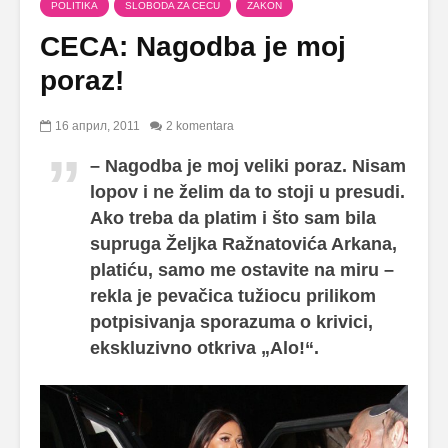
POLITIKA
SLOBODA ZA CECU
ZAKON
CECA: Nagodba je moj
poraz!
16 април, 2011
2 komentara
– Nagodba je moj veliki poraz. Nisam
lopov i ne želim da to stoji u presudi.
Ako treba da platim i što sam bila
supruga Željka Ražnatovića Arkana,
platiću, samo me ostavite na miru –
rekla je pevačica tužiocu prilikom
potpisivanja sporazuma o krivici,
ekskluzivno otkriva „Alo!“.