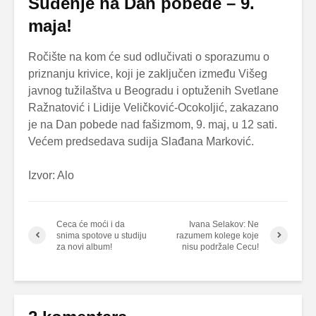
Suđenje na Dan pobede – 9.
maja!
Ročište na kom će sud odlučivati o sporazumu o
priznanju krivice, koji je zaključen između Višeg
javnog tužilaštva u Beogradu i optuženih Svetlane
Ražnatović i Lidije Veličković-Ocokoljić, zakazano
je na Dan pobede nad fašizmom, 9. maj, u 12 sati.
Većem predsedava sudija Slađana Marković.
Izvor: Alo
Ceca će moći i da
Ivana Selakov: Ne
snima spotove u studiju
razumem kolege koje
za novi album!
nisu podržale Cecu!