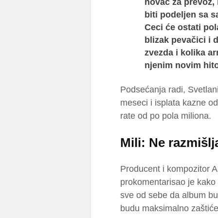
novac za prevoz, 
biti podeljen sa 
Ceci će ostati pol
blizak pevačici i 
zvezda i kolika ar
njenim novim hit
Podsećanja radi, Svetlan
meseci i isplata kazne od m
rate od po pola miliona.
Mili: Ne razmišl
Producent i kompozitor Ale
prokomentarisao je kako on
sve od sebe da album bud
budu maksimalno zaštiće