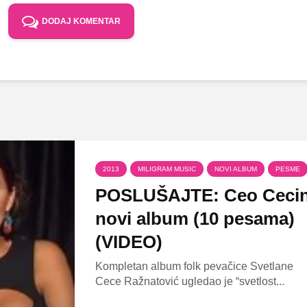
DODAJ KOMENTAR
2013
MILIGRAM MUSIC
NOVI ALBUM
PESME
POSLUŠAJTE: Ceo Ceci
novi album (10 pesama)
(VIDEO)
Kompletan album folk pevačice Svetlane
Cece Ražnatović ugledao je “svetlost...