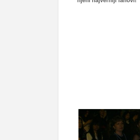
njeni najverniji fanovi!