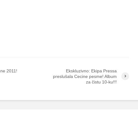
ne 2011!
Ekskluzivno: Ekipa Pressa
preslušala Cecine pesme! Album
za čistu 10-ku!!!