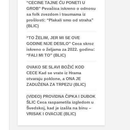
“CECINE TAJNE ĆU PONETI U
GROB” Pevačica iskreno o odnosu
sa folk zvezdom i traumama iz
prošlosti: “Plakali smo od straha”
(BLIC)
“TO ŽELIM, JER MI SE OVE
GODINE NIJE DESILO” Ceca skroz
iskreno o željama za 2022. godinu:
“FALI MI TO” (BLIC)
OVAKO SE SLAVI BOŽIĆ KOD
CECE Kad se vrate iz Hrama
otvaraju poklone, a ONA JE
ZADUŽENA ZA TRPEZU (BLIC)
(VIDEO) PROVIDNA ČIPKA I DUBOK
ŠLIC Ceca raspametila izgledom u
Švedskoj, kad je izašla na binu –
VRISAK I OVACIJE (BLIC)