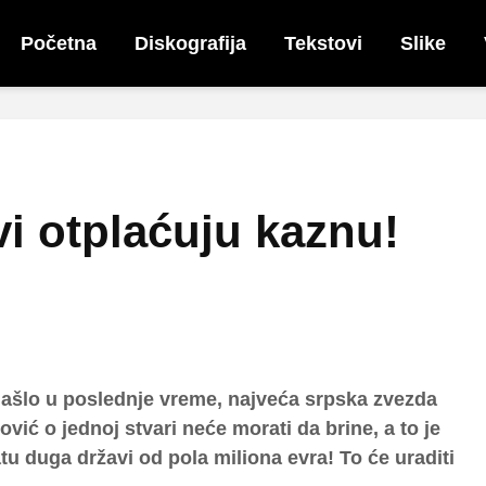
Početna
Diskografija
Tekstovi
Slike
vi otplaćuju kaznu!
ašlo u poslednje vreme, najveća srpska zvezda
vić o jednoj stvari neće morati da brine, a to je
atu duga državi od pola miliona evra! To će uraditi