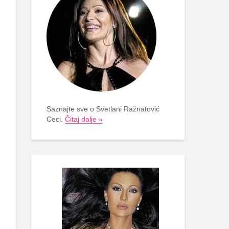
Saznajte sve o Svetlani Ražnatović
Ceci.
Čitaj dalje »