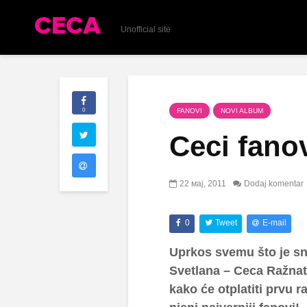
Unofficial site
0
FANOVI
NOVI ALBUM
Ceci fano
22 мај, 2011
Dodaj komentar
0
Tweet
E-mail
Uprkos svemu što je sn
Svetlana – Ceca Ražnato
kako će otplatiti prvu r