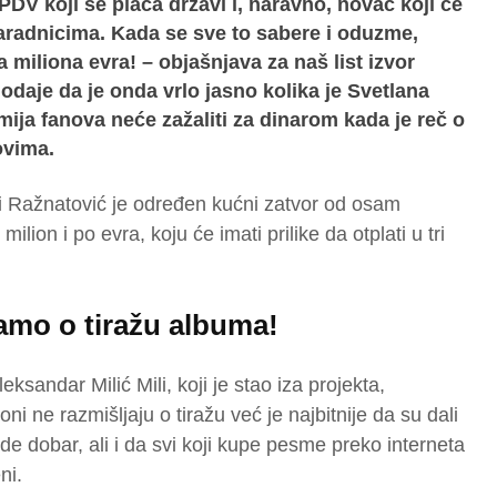
PDV koji se plaća državi i, naravno, novac koji će
saradnicima. Kada se sve to sabere i oduzme,
a miliona evra! – objašnjava za naš list izvor
dodaje da je onda vrlo jasno kolika je Svetlana
mija fanova neće zažaliti za dinarom kada je reč o
ovima.
i Ražnatović je određen kućni zatvor od osam
ilion i po evra, koju će imati prilike da otplati u tri
jamo o tiražu albuma!
ksandar Milić Mili, koji je stao iza projekta,
i ne razmišljaju o tiražu već je najbitnije da su dali
e dobar, ali i da svi koji kupe pesme preko interneta
ni.