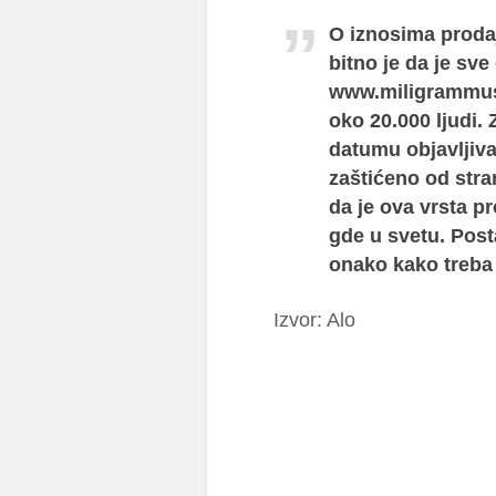
O iznosima proda
bitno je da je sve
www.miligrammusi
oko 20.000 ljudi.
datumu objavljivan
zaštićeno od stra
da je ova vrsta p
gde u svetu. Post
onako kako treba –
Izvor: Alo