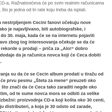
 CD-a, Ražnatovićeva će po svim realnim računicama
 što je jedna od tri rate koju treba da isplati.
m nestrpljenjem Cecini fanovi očekuju nove
ko je najavljivano, biti autobiografske, i
do 30. maja, kada će se na internetu pojaviti
avo zbog tog interesovanja očekuje se da će
 rekorde u prodaji – priča za „Alo!“ dobro
 dodaje da je računica novca koji će Ceca dobiti
.
anja su da će se Cecin album prodati u tiražu od
a će prvu pesmu „Šteta za mene“ preuzeti oko
i, što znači da će Ceca tako zaraditi negde oko
tim, od te sume novca mora se odbiti za velike
izbežni: proizvodnja CD-a koji košta oko 30 centi,
 distributeri, a koja je 30 odsto od zarade,