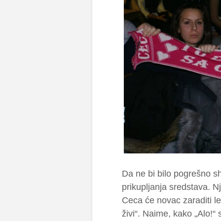
Da ne bi bilo pogrešno s
prikupljanja sredstava. N
Ceca će novac zaraditi l
živi“. Naime, kako „Alo!