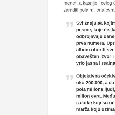
mene“, a kasnije i celog
zaraditi pola miliona evra,
Svi znaju sa koji
pesme, koje će, ka
odbrojavaju dane 
prva numera. Upr
album oboriti sve
obavešten izvor i
vrlo jasna i realna
Objektivna očekiv
oko 200.000, a d
pola miliona ljud
milion evra. Među
izdatke koji su ne
marža koju uzimaju