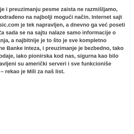
je i preuzimanju pesme zaista ne razmišljamo,
 odrađeno na najbolji mogući način. Internet sajt
c.com je tek napravljen, a dnevno ga već poseti
 Za sada se na sajtu nalaze samo informacije o
ja, a najbitnije je to što je sve kompletno
ne Banke Inteza, i preuzimanje je bezbedno, tako
rodaje, iako pionirska kod nas, sigurna kao bilo
avljeni su američki serveri i sve funkcioniše
 rekao je Mili za naš list.