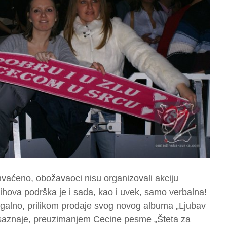
hvaćeno, obožavaoci nisu organizovali akciju
jihova podrška je i sada, kao i uvek, samo verbalna!
egalno, prilikom prodaje svog novog albuma „Ljubav
“ saznaje, preuzimanjem Cecine pesme „Šteta za