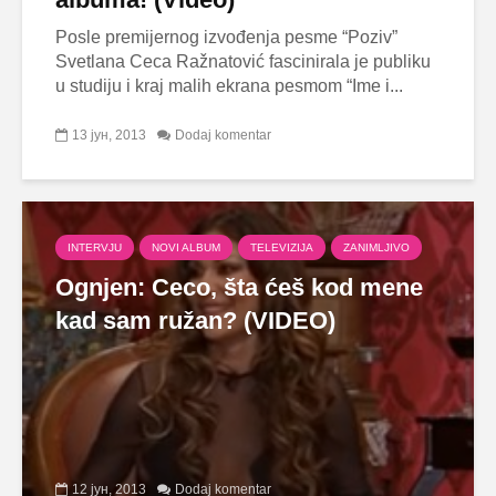
Posle premijernog izvođenja pesme “Poziv”
Svetlana Ceca Ražnatović fascinirala je publiku
u studiju i kraj malih ekrana pesmom “Ime i...
13 јун, 2013
Dodaj komentar
INTERVJU
NOVI ALBUM
TELEVIZIJA
ZANIMLJIVO
Ognjen: Ceco, šta ćeš kod mene
kad sam ružan? (VIDEO)
12 јун, 2013
Dodaj komentar