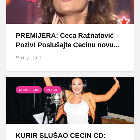
PREMIJERA: Ceca Ražnatović –
Poziv! Poslušajte Cecinu novu...
11 јун, 2013
NOVI ALBUM
PESME
KURIR SLUŠAO CECIN CD: