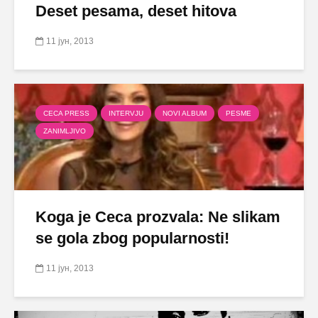
Deset pesama, deset hitova
11 јун, 2013
CECA PRESS
INTERVJU
NOVI ALBUM
PESME
ZANIMLJIVO
Koga je Ceca prozvala: Ne slikam
se gola zbog popularnosti!
11 јун, 2013