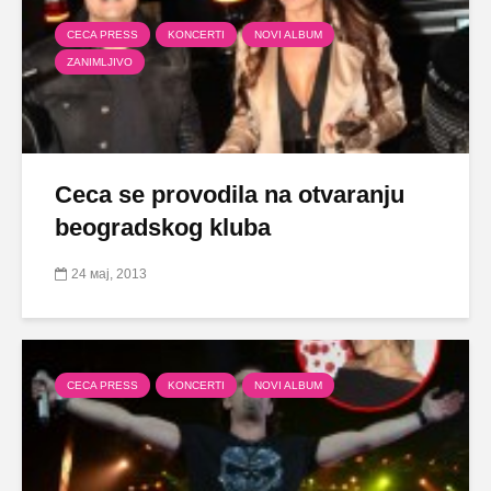
CECA PRESS
KONCERTI
NOVI ALBUM
ZANIMLJIVO
Ceca se provodila na otvaranju
beogradskog kluba
24 мај, 2013
CECA PRESS
KONCERTI
NOVI ALBUM