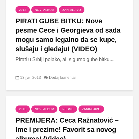
2013
NOVI ALBUM
ZANIMLJIVO
PIRATI GUBE BITKU: Nove
pesme Cece i Georgieva od sada
mogu samo legalno da se kupe,
slušaju i gledaju! (VIDEO)
Pirati u Srbiji polako, ali sigurno gube bitku....
13 јун, 2013
Dodaj komentar
2013
NOVI ALBUM
PESME
ZANIMLJIVO
PREMIJERA: Ceca Ražnatović –
Ime i prezime! Favorit sa novog
albuma! (Video)