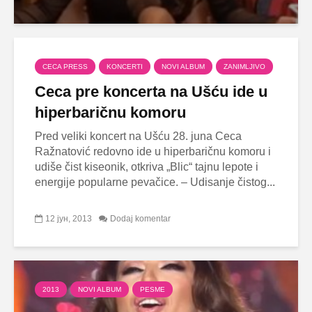
CECA PRESS
KONCERTI
NOVI ALBUM
ZANIMLJIVO
Ceca pre koncerta na Ušću ide u
hiperbaričnu komoru
Pred veliki koncert na Ušću 28. juna Ceca
Ražnatović redovno ide u hiperbaričnu komoru i
udiše čist kiseonik, otkriva „Blic“ tajnu lepote i
energije popularne pevačice. – Udisanje čistog...
12 јун, 2013
Dodaj komentar
2013
NOVI ALBUM
PESME