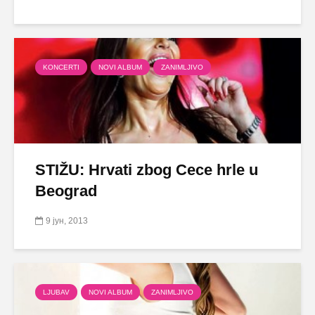
KONCERTI
NOVI ALBUM
ZANIMLJIVO
STIŽU: Hrvati zbog Cece hrle u
Beograd
9 јун, 2013
LJUBAV
NOVI ALBUM
ZANIMLJIVO