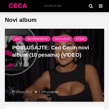
Unofficial site
Novi album
2013
MILIGRAM MUSIC
NOVI ALBUM
PESME
POSLUŠAJTE: Ceo Cecin novi
album (10 pesama) (VIDEO)
15 јун, 2013
1.385 pregleda