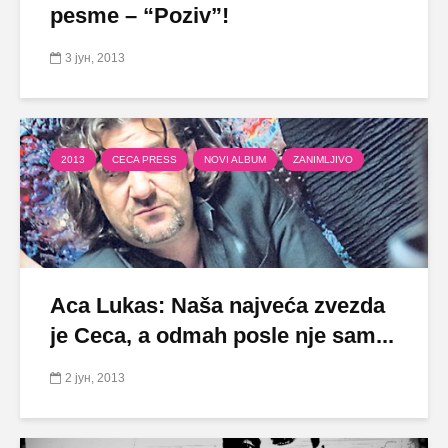
pesme – “Poziv”!
3 јун, 2013
2013
CECA PRESS
NOVI ALBUM
ZANIMLJIVO
Aca Lukas: Naša najveća zvezda
je Ceca, a odmah posle nje sam...
2 јун, 2013