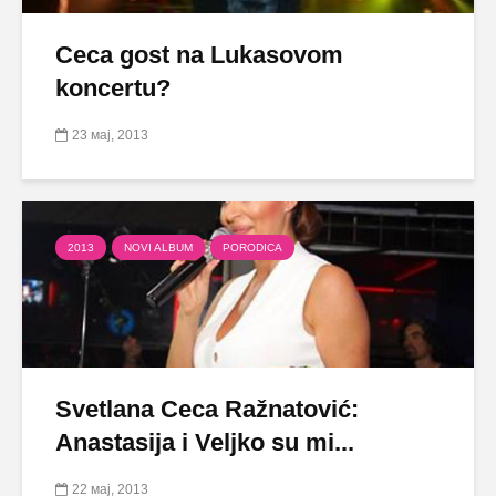
Ceca gost na Lukasovom
koncertu?
23 мај, 2013
2013
NOVI ALBUM
PORODICA
Svetlana Ceca Ražnatović:
Anastasija i Veljko su mi...
22 мај, 2013