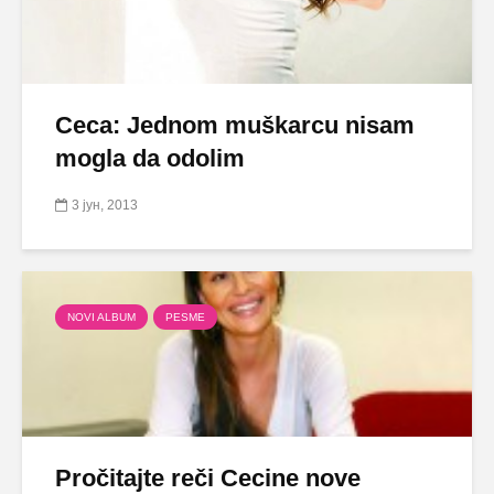
Ceca: Jednom muškarcu nisam
mogla da odolim
3 јун, 2013
NOVI ALBUM
PESME
Pročitajte reči Cecine nove