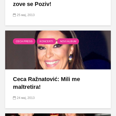
zove se Poziv!
25 мај, 2013
CECA PRESS
KONCERTI
NOVI ALBUM
Ceca Ražnatović: Mili me
maltretira!
24 мај, 2013