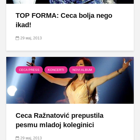
TOP FORMA: Ceca bolja nego
ikad!
29 мај, 2013
CECA PRESS
KONCERTI
NOVI ALBUM
Ceca Ražnatović prepustila
pesmu mladoj koleginici
29 мај, 2013