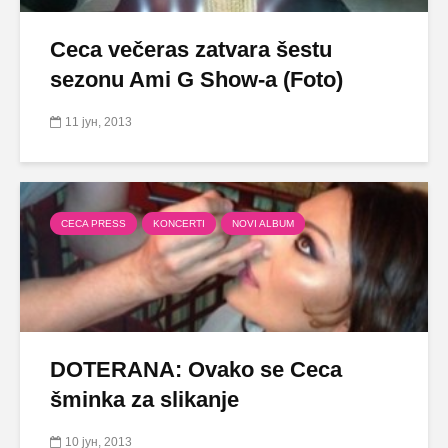
Ceca večeras zatvara šestu
sezonu Ami G Show-a (Foto)
11 јун, 2013
CECA PRESS
KONCERTI
NOVI ALBUM
DOTERANA: Ovako se Ceca
šminka za slikanje
10 јун, 2013