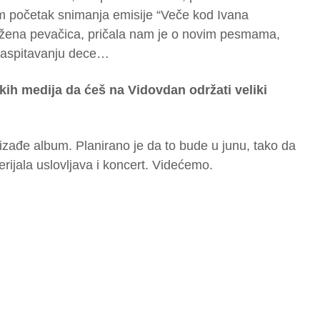
m početak snimanja emisije “Veče kod Ivana
ožena pevačica, pričala nam je o novim pesmama,
vaspitavanju dece…
ekih medija da ćeš na Vidovdan održati veliki
izađe album. Planirano je da to bude u junu, tako da
rijala uslovljava i koncert. Videćemo.