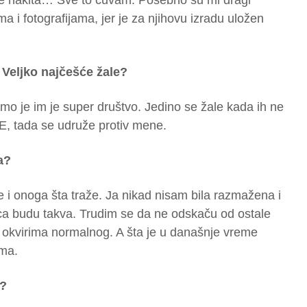
de nakita… Sve to čuvam. Posebno su mi dragi
a i fotografijama, jer je za njihovu izradu uložen
i Veljko najčešće žale?
mo je im je super društvo. Jedino se žale kada ih ne
 E, tada se udruže protiv mene.
a?
je i onoga šta traže. Ja nikad nisam bila razmažena i
ca budu takva. Trudim se da ne odskaču od ostale
u okvirima normalnog. A šta je u današnje vreme
ma.
e?