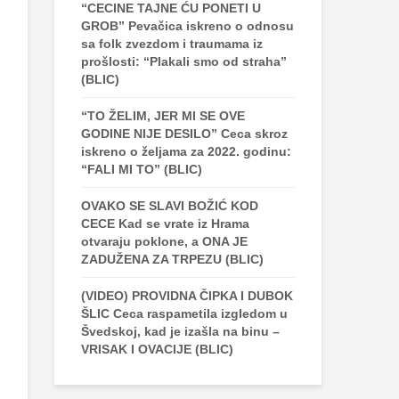
“CECINE TAJNE ĆU PONETI U
GROB” Pevačica iskreno o odnosu
sa folk zvezdom i traumama iz
prošlosti: “Plakali smo od straha”
(BLIC)
“TO ŽELIM, JER MI SE OVE
GODINE NIJE DESILO” Ceca skroz
iskreno o željama za 2022. godinu:
“FALI MI TO” (BLIC)
OVAKO SE SLAVI BOŽIĆ KOD
CECE Kad se vrate iz Hrama
otvaraju poklone, a ONA JE
ZADUŽENA ZA TRPEZU (BLIC)
(VIDEO) PROVIDNA ČIPKA I DUBOK
ŠLIC Ceca raspametila izgledom u
Švedskoj, kad je izašla na binu –
VRISAK I OVACIJE (BLIC)