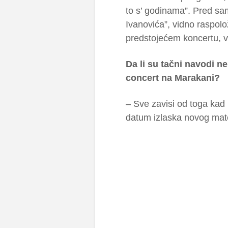
to s’ godinama”. Pred sa
Ivanovića”, vidno raspol
predstojećem koncertu, 
Da li su tačni navodi n
concert na Marakani?
– Sve zavisi od toga kad 
datum izlaska novog mate