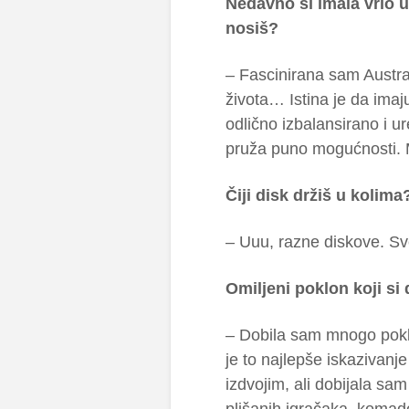
Nedavno si imala vrlo u
nosiš?
– Fascinirana sam Austral
života… Istina je da imaj
odlično izbalansirano i u
pruža puno mogućnosti. 
Čiji disk držiš u kolima
– Uuu, razne diskove. Sv
Omiljeni poklon koji s
– Dobila sam mnogo poklo
je to najlepše iskazivan
izdvojim, ali dobijala s