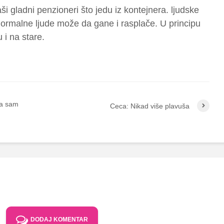
i gladni penzioneri što jedu iz kontejnera. ljudske
ormalne ljude može da gane i rasplače. U principu
 i na stare.
la sam
Ceca: Nikad više plavuša
DODAJ KOMENTAR