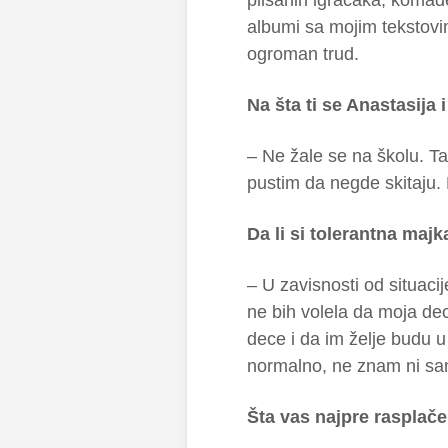
plišanih igračaka, koma
albumi sa mojim tekstovim
ogroman trud.
Na šta ti se Anastasija 
– Ne žale se na školu. Ta
pustim da negde skitaju.
Da li si tolerantna majk
– U zavisnosti od situaci
ne bih volela da moja de
dece i da im želje budu 
normalno, ne znam ni sa
Šta vas najpre rasplač