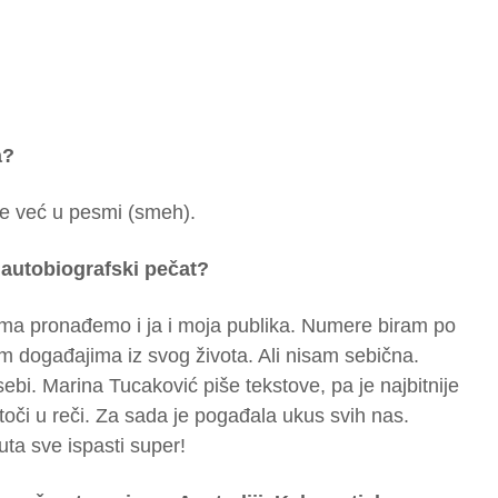
a?
te već u pesmi (smeh).
 autobiografski pečat?
ma pronađemo i ja i moja publika. Numere biram po
kim događajima iz svog života. Ali nisam sebična.
bi. Marina Tucaković piše tekstove, pa je najbitnije
oči u reči. Za sada je pogađala ukus svih nas.
ta sve ispasti super!