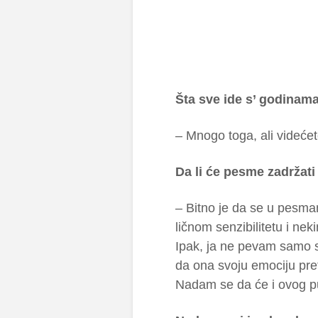
Šta sve ide s’ godinam
– Mnogo toga, ali videće
Da li će pesme zadržati
– Bitno je da se u pesma
ličnom senzibilitetu i ne
Ipak, ja ne pevam samo se
da ona svoju emociju pret
Nadam se da će i ovog pu