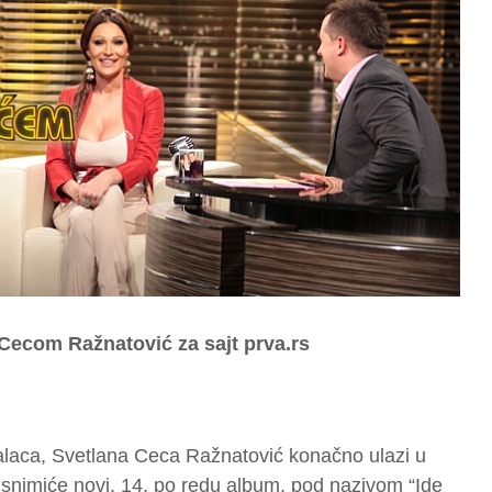
 Cecom Ražnatović za sajt prva.rs
alaca, Svetlana Ceca Ražnatović konačno ulazi u
, snimiće novi, 14. po redu album, pod nazivom “Ide