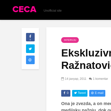
Unofficial site
0
INTERVJU
Ekskluziv
Ražnatovi
14 јануар, 2011
1 komentar
0
Tweet
E-mail
Ona je zvezda, a on med
medijsku pažnju, dok o