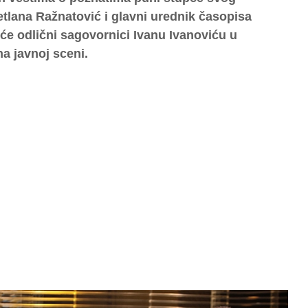
tlana Ražnatović i glavni urednik časopisa
će odlični sagovornici Ivanu Ivanoviću u
a javnoj sceni.