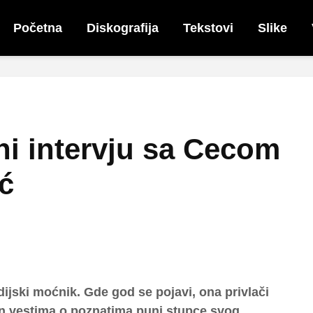
Početna
Diskografija
Tekstovi
Slike
ni intervju sa Cecom
ć
ijski moćnik. Gde god se pojavi, ona privlači
n vestima o poznatima puni stupce svog