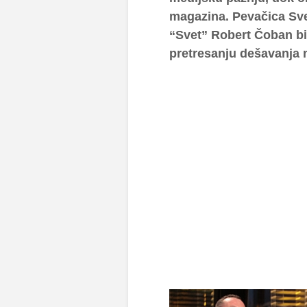
magazina. Pevačica Sve
“Svet” Robert Čoban bi
pretresanju dešavanja n