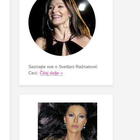
Saznajte sve o Svetlani Ražnatović
Ceci.
Čitaj dalje »