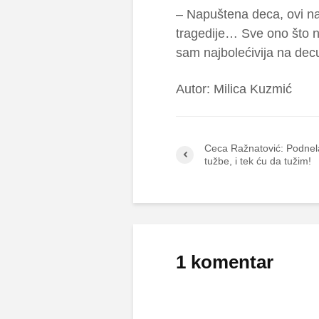
– Napuštena deca, ovi naš
tragedije… Sve ono što n
sam najbolećivija na decu
Autor: Milica Kuzmić
Ceca Ražnatović: Podne
tužbe, i tek ću da tužim!
1 komentar