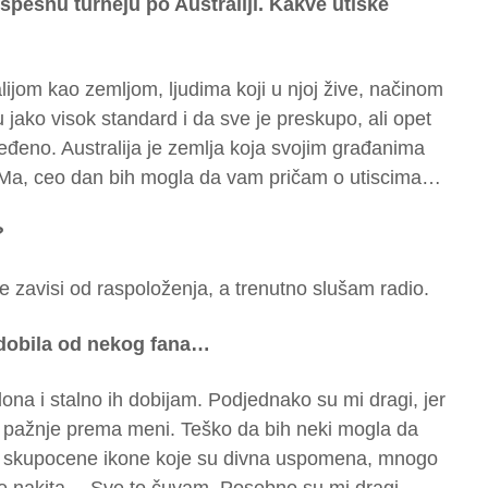
spešnu turneju po Australiji. Kakve utiske
ijom kao zemljom, ljudima koji u njoj žive, načinom
u jako visok standard i da sve je preskupo, ali opet
ređeno. Australija je zemlja koja svojim građanima
Ma, ceo dan bih mogla da vam pričam o utiscima…
?
e zavisi od raspoloženja, a trenutno slušam radio.
i dobila od nekog fana…
na i stalno ih dobijam. Podjednako su mi dragi, jer
je pažnje prema meni. Teško da bih neki mogla da
am skupocene ikone koje su divna uspomena, mnogo