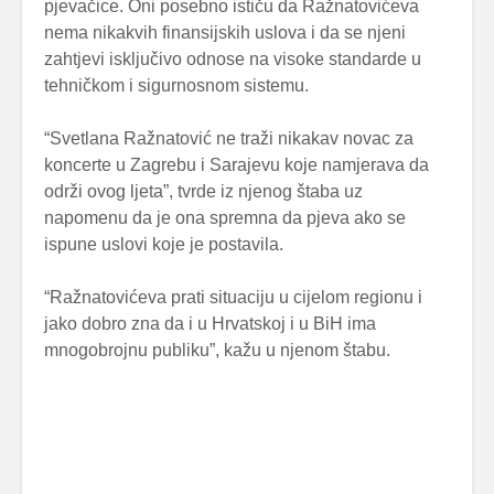
pjevačice. Oni posebno ističu da Ražnatovićeva
nema nikakvih finansijskih uslova i da se njeni
zahtjevi isključivo odnose na visoke standarde u
tehničkom i sigurnosnom sistemu.
“Svetlana Ražnatović ne traži nikakav novac za
koncerte u Zagrebu i Sarajevu koje namjerava da
održi ovog ljeta”, tvrde iz njenog štaba uz
napomenu da je ona spremna da pjeva ako se
ispune uslovi koje je postavila.
“Ražnatovićeva prati situaciju u cijelom regionu i
jako dobro zna da i u Hrvatskoj i u BiH ima
mnogobrojnu publiku”, kažu u njenom štabu.