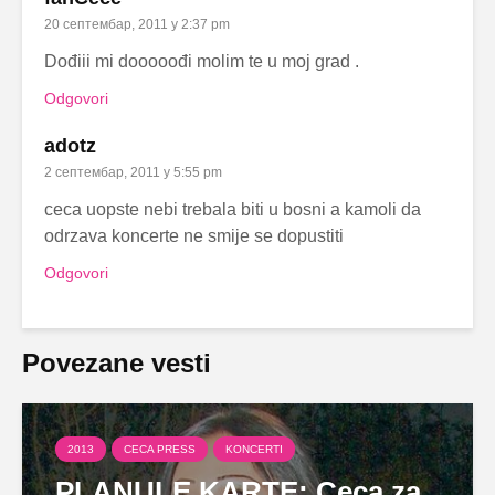
20 септембар, 2011 у 2:37 pm
Dođiii mi dooooođi molim te u moj grad .
Odgovori
adotz
2 септембар, 2011 у 5:55 pm
ceca uopste nebi trebala biti u bosni a kamoli da
odrzava koncerte ne smije se dopustiti
Odgovori
Povezane vesti
2013
CECA PRESS
KONCERTI
PLANULE KARTE: Ceca za