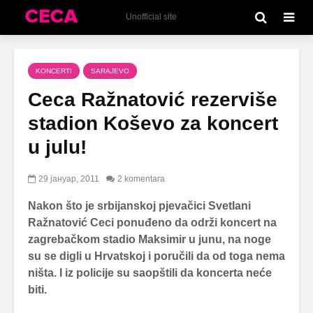
Unofficial site
KONCERTI
SARAJEVO
Ceca Ražnatović rezerviše
stadion Koševo za koncert
u julu!
29 јануар, 2011
2 komentara
Nakon što je srbijanskoj pjevačici Svetlani
Ražnatović Ceci ponuđeno da održi koncert na
zagrebačkom stadio Maksimir u junu, na noge
su se digli u Hrvatskoj i poručili da od toga nema
ništa. I iz policije su saopštili da koncerta neće
biti.