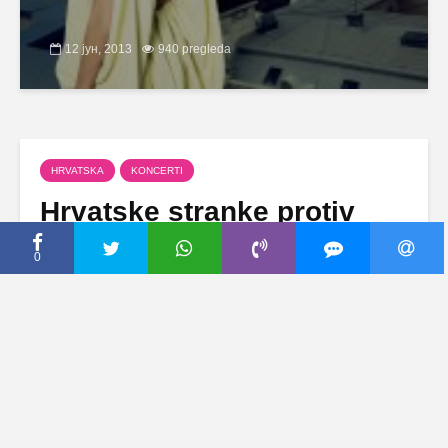
12 јун, 2013
940 pregleda
HRVATSKA
KONCERTI
Hrvatske stranke protiv
Cece – Ceca ne peva u
0
Zagrebu?
28 јануар, 2011
2 komentara
Najveća folk diva Balkana, Svetlana Ceca
Ražnatović, najavljuje svoj veliki nastup na
zagrebačkom “Maksimiru”, međutim sa tim se
ne slažu predstavnici hrvatskih stranaka.