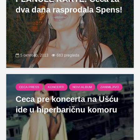
dva dana rasprodala Spens!
5 октобар, 2013
683 pregleda
CECA PRESS
KONCERTI
NOVI ALBUM
ZANIMLJIVO
Ceca pre koncerta na Ušću
ide u hiperbaričnu komoru