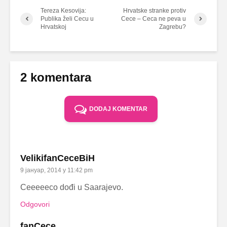
Tereza Kesovija:
Hrvatske stranke protiv
Publika želi Cecu u
Cece – Ceca ne peva u
Hrvatskoj
Zagrebu?
2 komentara
DODAJ KOMENTAR
VelikifanCeceBiH
9 јануар, 2014 у 11:42 pm
Ceeeeeco dođi u Saarajevo.
Odgovori
fanCece