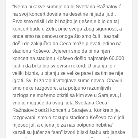
“Nema nikakve sumnje da bi Svetlana Ražnatović
na svoj koncert dovela na desetine hiljada ljudi.
Prvo smo mislili da bi najbolje rješenje bilo da taj
koncert bude u Zetri, prije svega zbog sigurnosti, a
onda smo na osnovu onoga što smo čuli i saznali
došli do zaključka da Ceca može pjevati jedino na
stadionu Koševo. Uvjereni smo da bi na njen
koncert na stadionu Koševo došlo najmanje 60.000
ljudi i da bi to bio svjevrsni rekord. U pitanju je i
veliki biznis, u pitanju se velike pare i sa tim se nije
igrati. Svi bi zaradili vrtoglave sume novca. Obavili
smo neke razgovore, a iz potpuno razumljivih
razloga ne možemo otkriti sa kim sve u Sarajevu, i
vrlo je moguće da ovog ljeta Svetlana Ceca
Ražnatović održi koncert u Sarajevu. Konkretnije,
razgovarali smo o zakupu stadiona Koševo za cijeli
mjesec jul, a cijena je za nas potpuno nebitna”,
kazali su jučer za “san” izvori bliski štabu srbijanske