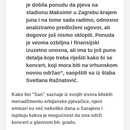
je dobila ponudu da pjeva na
stadionu Maksimir u Zagrebu krajem
juna i na tome sada radimo, odnosno
analiziramo predloženi ugovor, ali
dogovor još nismo sklopili. Ponuda
je veoma ozbiljna i finansijski
izuzetno unosna, ali ima tu još puno
detalja koje treba riješiti kako bi se
koncert, koji mora biti na vrhunskom
novou održao”, saopštili su iz štaba
Svetlana Ražnatović.
Kako list “San” saznaje iz svojih izvora bliskih
menadžmentu srbijanske pjevačice, njeni
emisari su već nekoliko dana u Sarajevu i
ispituju kakva je mogućnost da ona održi
koncert u glavnom bh. gradu.