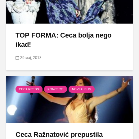
TOP FORMA: Ceca bolja nego
ikad!
29 мај, 2013
CECA PRESS
KONCERTI
NOVI ALBUM
Ceca Ražnatović prepustila