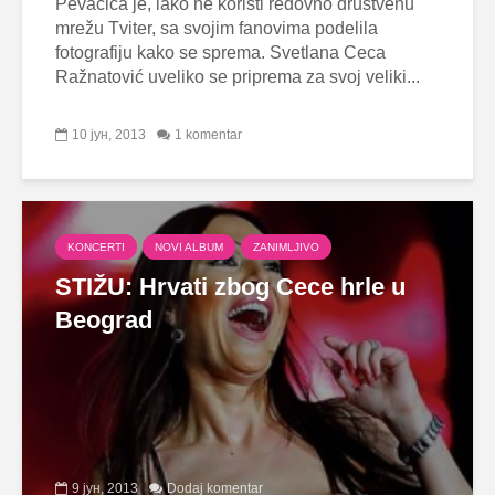
Pevačica je, iako ne koristi redovno društvenu
mrežu Tviter, sa svojim fanovima podelila
fotografiju kako se sprema. Svetlana Ceca
Ražnatović uveliko se priprema za svoj veliki...
10 јун, 2013
1 komentar
KONCERTI
NOVI ALBUM
ZANIMLJIVO
STIŽU: Hrvati zbog Cece hrle u
Beograd
9 јун, 2013
Dodaj komentar