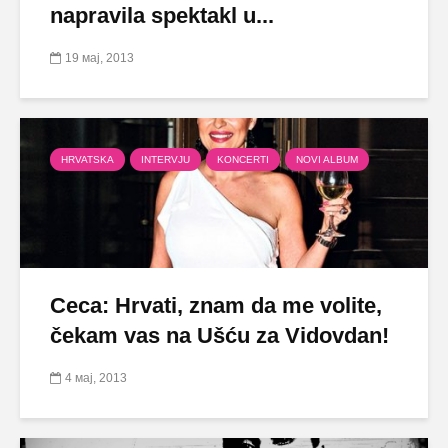
napravila spektakl u...
19 мај, 2013
HRVATSKA
INTERVJU
KONCERTI
NOVI ALBUM
Ceca: Hrvati, znam da me volite,
čekam vas na Ušću za Vidovdan!
4 мај, 2013