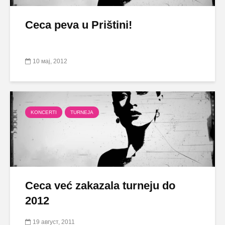
Ceca peva u Prištini!
10 мај, 2012
KONCERTI
TURNEJA
Ceca već zakazala turneju do
2012
19 август, 2011