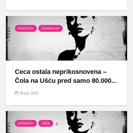
KONCERTI
ZANIMLJIVO
Ceca ostala neprikosnovena –
Čola na Ušću pred samo 80.000...
26 јун, 2011
KONCERTI
UŠĆE