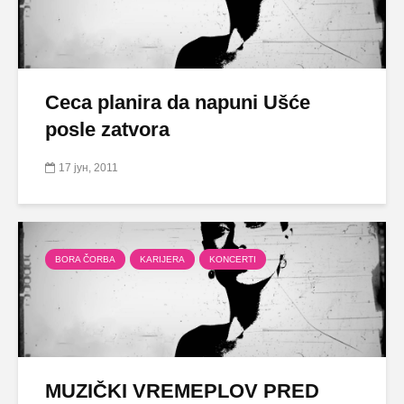
Ceca planira da napuni Ušće
posle zatvora
17 јун, 2011
BORA ČORBA
KARIJERA
KONCERTI
MUZIČKI VREMEPLOV PRED