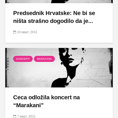
Predsednik Hrvatske: Ne bi se
ništa strašno dogodilo da je...
10 март, 2011
KONCERTI
MARAKANA
Ceca odložila koncert na
“Marakani”
7 март, 2011