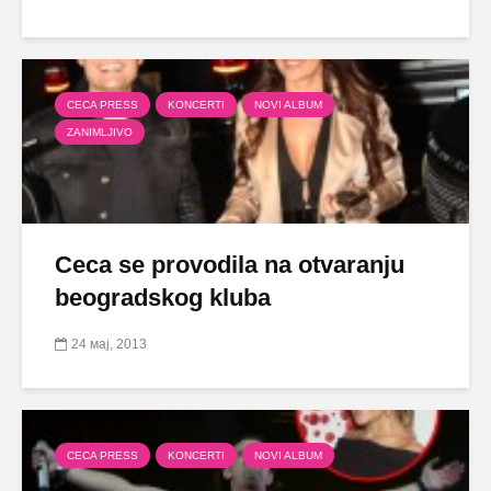
CECA PRESS
KONCERTI
NOVI ALBUM
ZANIMLJIVO
Ceca se provodila na otvaranju
beogradskog kluba
24 мај, 2013
CECA PRESS
KONCERTI
NOVI ALBUM