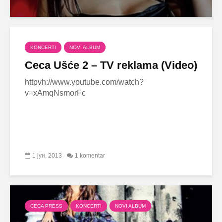
KONCERTI
NOVI ALBUM
Ceca Ušće 2 – TV reklama (Video)
httpvh://www.youtube.com/watch?
v=xAmqNsmorFc
1 јун, 2013
1 komentar
CECA PRESS
KONCERTI
NOVI ALBUM