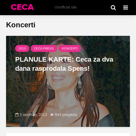
Unofficial site
Koncerti
2013
CECA PRESS
KONCERTI
PLANULE KARTE: Ceca za dva
dana rasprodala Spens!
5 октобар, 2013
683 pregleda