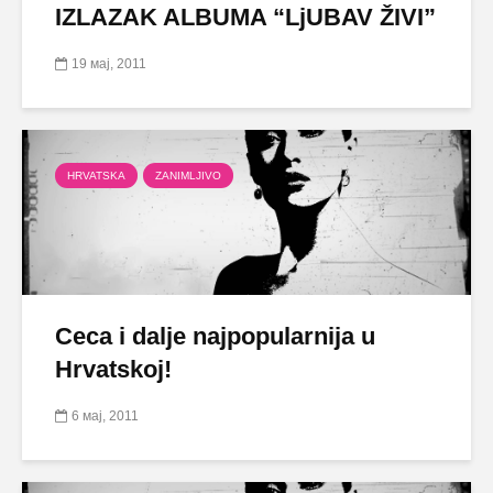
IZLAZAK ALBUMA “LjUBAV ŽIVI”
19 мај, 2011
HRVATSKA
ZANIMLJIVO
Ceca i dalje najpopularnija u
Hrvatskoj!
6 мај, 2011