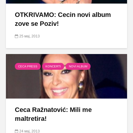
OTKRIVAMO: Cecin novi album
zove se Poziv!
25 мај, 2013
CECA PRESS
KONCERTI
NOVI ALBUM
Ceca Ražnatović: Mili me
maltretira!
24 мај, 2013