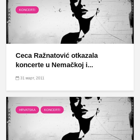
KONCERTI
Ceca Ražnatović otkazala
koncerte u Nemačkoj i...
31 март, 2011
HRVATSKA
KONCERTI