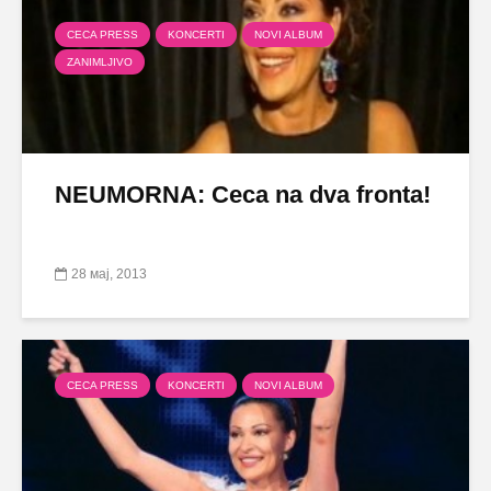
CECA PRESS
KONCERTI
NOVI ALBUM
ZANIMLJIVO
NEUMORNA: Ceca na dva fronta!
28 мај, 2013
CECA PRESS
KONCERTI
NOVI ALBUM