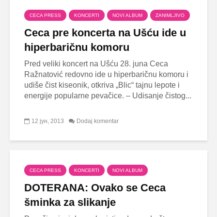
CECA PRESS
KONCERTI
NOVI ALBUM
ZANIMLJIVO
Ceca pre koncerta na Ušću ide u
hiperbaričnu komoru
Pred veliki koncert na Ušću 28. juna Ceca
Ražnatović redovno ide u hiperbaričnu komoru i
udiše čist kiseonik, otkriva „Blic“ tajnu lepote i
energije popularne pevačice. – Udisanje čistog...
12 јун, 2013
Dodaj komentar
CECA PRESS
KONCERTI
NOVI ALBUM
DOTERANA: Ovako se Ceca
šminka za slikanje