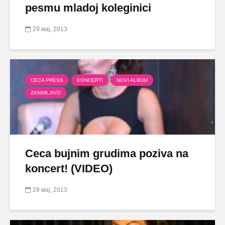
pesmu mladoj koleginici
29 мај, 2013
CECA PRESS
KONCERTI
NOVI ALBUM
ZANIMLJIVO
Ceca bujnim grudima poziva na
koncert! (VIDEO)
29 мај, 2013