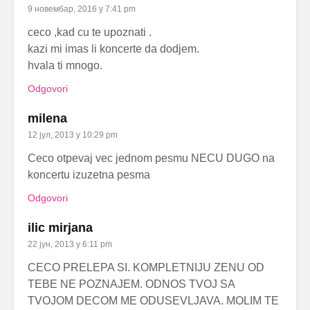
9 новембар, 2016 у 7:41 pm
ceco ,kad cu te upoznati .
kazi mi imas li koncerte da dodjem.
hvala ti mnogo.
Odgovori
milena
12 јул, 2013 у 10:29 pm
Ceco otpevaj vec jednom pesmu NECU DUGO na
koncertu izuzetna pesma
Odgovori
ilic mirjana
22 јун, 2013 у 6:11 pm
CECO PRELEPA SI. KOMPLETNIJU ZENU OD
TEBE NE POZNAJEM. ODNOS TVOJ SA
TVOJOM DECOM ME ODUSEVLJAVA. MOLIM TE