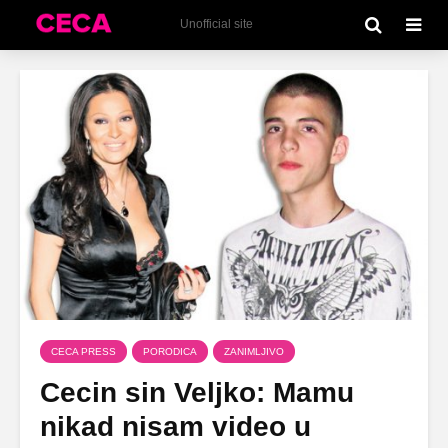
Unofficial site
CECA PRESS
PORODICA
ZANIMLJIVO
Cecin sin Veljko: Mamu
nikad nisam video u