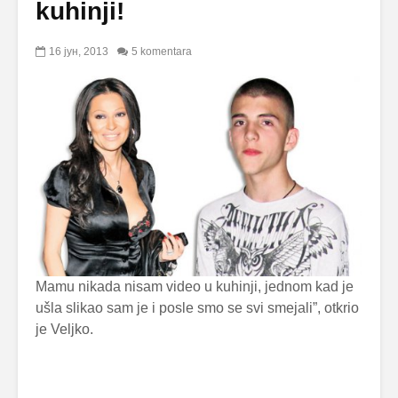
kuhinji!
16 јун, 2013
5 komentara
Mamu nikada nisam video u kuhinji, jednom kad je
ušla slikao sam je i posle smo se svi smejali”, otkrio
je Veljko.