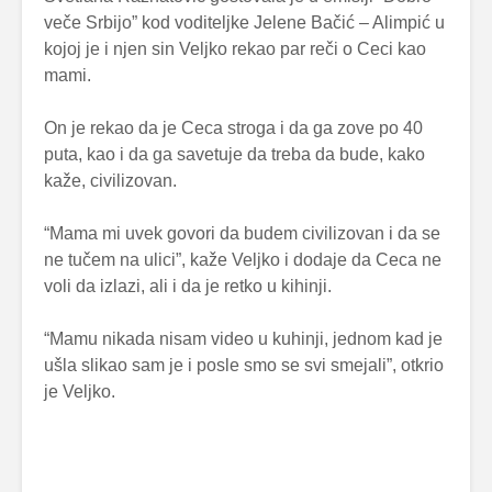
veče Srbijo” kod voditeljke Jelene Bačić – Alimpić u
kojoj je i njen sin Veljko rekao par reči o Ceci kao
mami.
On je rekao da je Ceca stroga i da ga zove po 40
puta, kao i da ga savetuje da treba da bude, kako
kaže, civilizovan.
“Mama mi uvek govori da budem civilizovan i da se
ne tučem na ulici”, kaže Veljko i dodaje da Ceca ne
voli da izlazi, ali i da je retko u kihinji.
“Mamu nikada nisam video u kuhinji, jednom kad je
ušla slikao sam je i posle smo se svi smejali”, otkrio
je Veljko.