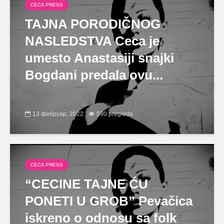
CECA PRESS
TAJNA PORODIČNOG
NASLEDSTVA Ceca je
umesto Anastasiji snajki
Bogdani predala ovu...
13 фебруар, 2022
590 pregleda
CECA PRESS
“CECINE TAJNE ĆU
PONETI U GROB” Pevačica
iskreno o odnosu sa folk