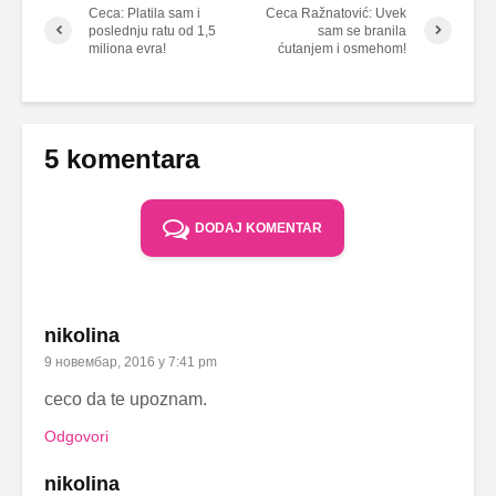
Ceca: Platila sam i
Ceca Ražnatović: Uvek
poslednju ratu od 1,5
sam se branila
miliona evra!
ćutanjem i osmehom!
5 komentara
DODAJ KOMENTAR
nikolina
9 новембар, 2016 у 7:41 pm
ceco da te upoznam.
Odgovori
nikolina