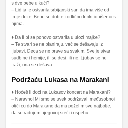
s dve bebe u kući?
– Lidija je ostvarila srbijanski san da ima više od
troje dece. Bebe su dobre i odlično funkcionišemo s
njima.
♦ Da li bi se ponovo ostvarila u ulozi majke?
– Te stvari se ne planiraju, već se dešavaju iz
ljubavi. Deca se ne prave sa svakim. Sve je stvar
sudbine i hemije, ili se desi, ili ne. Ljubav se ne
traži, ona se dešava.
Podržaću Lukasa na Marakani
♦ Hoćeš li doći na Lukasov koncert na Marakani?
– Naravno! Mi smo se uvek podržavali međusobnoi
otići ću do Marakane da mu poželim sve najbolje,
da se radujem njegovoj sreći i uspehu.