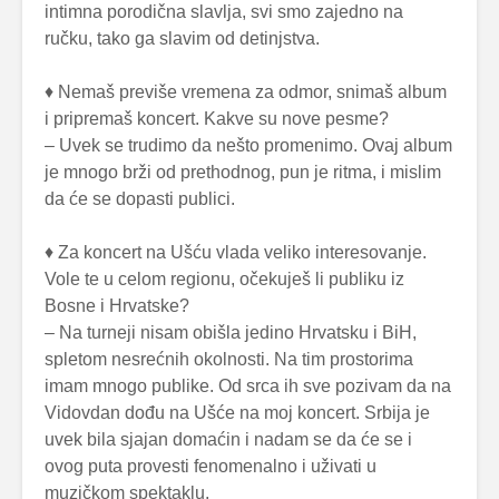
intimna porodična slavlja, svi smo zajedno na
ručku, tako ga slavim od detinjstva.
♦ Nemaš previše vremena za odmor, snimaš album
i pripremaš koncert. Kakve su nove pesme?
– Uvek se trudimo da nešto promenimo. Ovaj album
je mnogo brži od prethodnog, pun je ritma, i mislim
da će se dopasti publici.
♦ Za koncert na Ušću vlada veliko interesovanje.
Vole te u celom regionu, očekuješ li publiku iz
Bosne i Hrvatske?
– Na turneji nisam obišla jedino Hrvatsku i BiH,
spletom nesrećnih okolnosti. Na tim prostorima
imam mnogo publike. Od srca ih sve pozivam da na
Vidovdan dođu na Ušće na moj koncert. Srbija je
uvek bila sjajan domaćin i nadam se da će se i
ovog puta provesti fenomenalno i uživati u
muzičkom spektaklu.