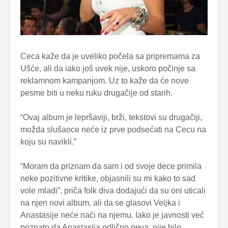
Ceca kaže da je uveliko počela sa pripremama za
Ušće, ali da iako još uvek nije, uskoro počinje sa
reklamnom kampanjom. Uz to kaže da će nove
pesme biti u neku ruku drugačije od starih.
“Ovaj album je lepršaviji, brži, tekstovi su drugačiji,
možda slušaoce neće iz prve podsećati na Cecu na
koju su navikli.”
“Moram da priznam da sam i od svoje dece primila
neke pozitivne kritike, objasnili su mi kako to sad
vole mladi”, priča folk diva dodajući da su oni uticali
na njen novi album, ali da se glasovi Veljka i
Anastasije neće naći na njemu. Iako je javnosti već
poznato da Anastasija odlično peva, nije bilo