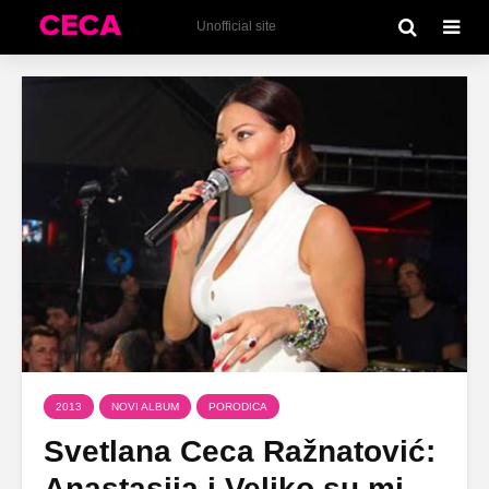
Unofficial site
2013
NOVI ALBUM
PORODICA
Svetlana Ceca Ražnatović:
Anastasija i Veljko su mi