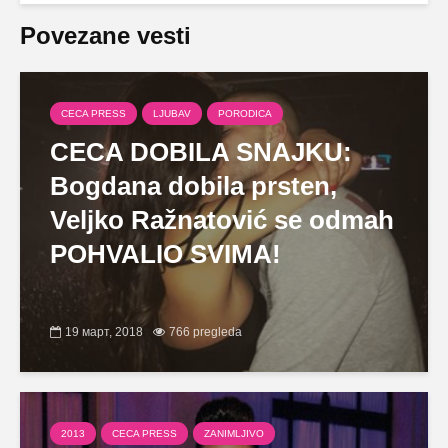
Povezane vesti
CECA PRESS
LJUBAV
PORODICA
CECA DOBILA SNAJKU:
Bogdana dobila prsten,
Veljko Ražnatović se odmah
POHVALIO SVIMA!
19 март, 2018
766 pregleda
2013
CECA PRESS
ZANIMLJIVO