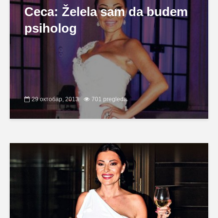
Ceca: Želela sam da budem
psiholog
29 октобар, 2013
701 pregleda