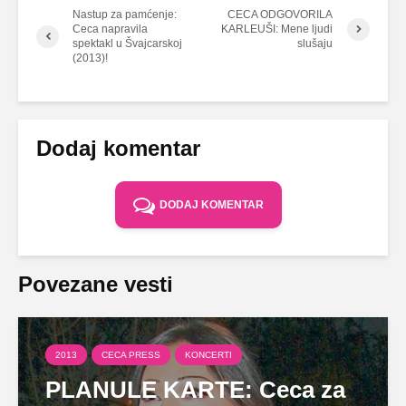
Nastup za pamćenje:
CECA ODGOVORILA
Ceca napravila
KARLEUŠI: Mene ljudi
spektakl u Švajcarskoj
slušaju
(2013)!
Dodaj komentar
DODAJ KOMENTAR
Povezane vesti
2013
CECA PRESS
KONCERTI
PLANULE KARTE: Ceca za