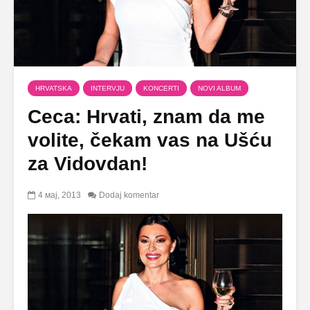
HRVATSKA
INTERVJU
KONCERTI
NOVI ALBUM
Ceca: Hrvati, znam da me
volite, čekam vas na Ušću
za Vidovdan!
4 мај, 2013
Dodaj komentar