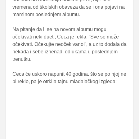
vremena od školskih obaveza da se i ona pojavi na
maminom poslednjem albumu.
Na pitanje da li se na novom albumu mogu
očekivati neki dueti, Ceca je rekla: “Sve se može
očekivati. Očekujte neočekivano!”, a uz to dodala da
nekada i sebe iznenadi odlukama u poslednjem
trenutku.
Ceca će uskoro napunit 40 godina, što se po njoj ne
bi reklo, pa je otrkila tajnu mladalačkog izgleda: