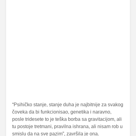
“Psihičko stanje, stanje duha je najbitnije za svakog
čoveka da bi funkcionisao, genetika i naravno,
posle tridesete to je teška borba sa gravitacijom, ali
tu postoje tretmani, pravilna ishrana, ali nisam rob u
smislu da na sve pazim”, završila je ona.