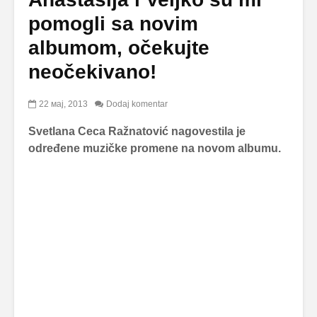
pomogli sa novim
albumom, očekujte
neočekivano!
22 мај, 2013
Dodaj komentar
Svetlana Ceca Ražnatović nagovestila je
određene muzičke promene na novom albumu.