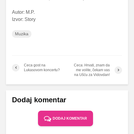
Autor: M.P.
Izvor: Story
Muzika
Ceca gost na
Ceca: Hrvati, znam da
Lukasovom koncertu?
me volite, čekam vas
na Ušću za Vidovdan!
Dodaj komentar
DODAJ KOMENTAR