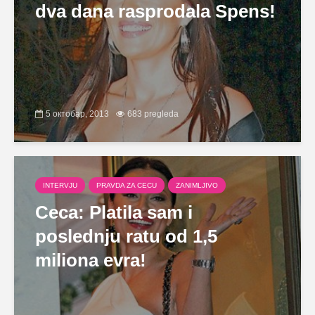
dva dana rasprodala Spens!
5 октобар, 2013
683 pregleda
INTERVJU
PRAVDA ZA CECU
ZANIMLJIVO
Ceca: Platila sam i
poslednju ratu od 1,5
miliona evra!