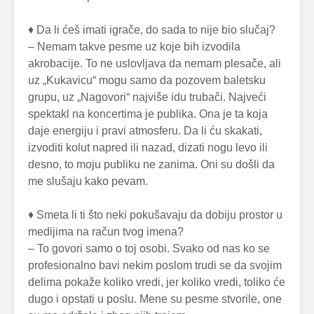
♦ Da li ćeš imati igrače, do sada to nije bio slučaj?
– Nemam takve pesme uz koje bih izvodila
akrobacije. To ne uslovljava da nemam plesače, ali
uz „Kukavicu“ mogu samo da pozovem baletsku
grupu, uz „Nagovori“ najviše idu trubači. Najveći
spektakl na koncertima je publika. Ona je ta koja
daje energiju i pravi atmosferu. Da li ću skakati,
izvoditi kolut napred ili nazad, dizati nogu levo ili
desno, to moju publiku ne zanima. Oni su došli da
me slušaju kako pevam.
♦ Smeta li ti što neki pokušavaju da dobiju prostor u
medijima na račun tvog imena?
– To govori samo o toj osobi. Svako od nas ko se
profesionalno bavi nekim poslom trudi se da svojim
delima pokaže koliko vredi, jer koliko vredi, toliko će
dugo i opstati u poslu. Mene su pesme stvorile, one