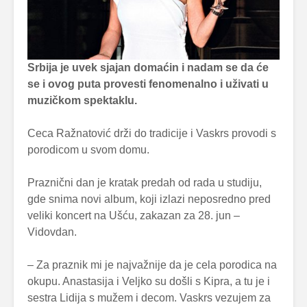
Srbija je uvek sjajan domaćin i nadam se da će
se i ovog puta provesti fenomenalno i uživati u
muzičkom spektaklu.
Ceca Ražnatović drži do tradicije i Vaskrs provodi s
porodicom u svom domu.
Praznični dan je kratak predah od rada u studiju,
gde snima novi album, koji izlazi neposredno pred
veliki koncert na Ušću, zakazan za 28. jun –
Vidovdan.
– Za praznik mi je najvažnije da je cela porodica na
okupu. Anastasija i Veljko su došli s Kipra, a tu je i
sestra Lidija s mužem i decom. Vaskrs vezujem za