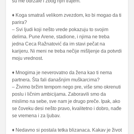
su me održale i zbog njih trajem.
♦ Koga smatraš velikom zvezdom, ko bi mogao da ti
parira?
– Svi ljudi koji nešto vrede pokazuju to svojim
delima. Pune Arene, stadione, i njima ne treba
jedna Ceca Ražnatović da im stavi pečat na
karijeru. Ni meni ne treba nečije mišljenje da potvrdi
moju vrednost.
♦ Mnogima je neverovatno da žena kao ti nema
partnera. Šta fali današnjim muškarcima?
– Živimo bržim tempom nego pre, više smo okrenuti
poslu i ličnim ambicijama. Zaboravili smo da
mislimo na sebe, sve nam je drugo preče. Ipak, ako
se čoveku desi nešto pravo, kvalitetno i dobro, nađe
se vremena i za ljubav.
♦ Nedavno si postala tetka blizanaca. Kakav je život