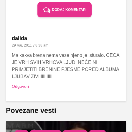
DODAJ KOMENTAR
dalida
29 мај, 2011 у 8:38 am
Ma kakva brena nema veze njeno je isfuralo. CECA
JE VRH SVIH VRHOVA LJUDI NEĆE NI
PRIMJETITI BRENINE PJESME PORED ALBUMA
LJUBAV ŽIVIIIIIIIIIIIII
Odgovori
Povezane vesti