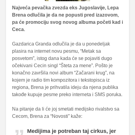
Najveća pevačka zvezda eks Jugoslavije, Lepa
Brena odlučila je da ne popusti pred izazovom,
pa će promociju svog novog albuma početi kad i
Ceca.
Gazdarica Granda odlučila je da u ponedeljak
plasira na internet novu pesmu, “Metak sa
posvetom”, istog dana kada će se pojaviti dugo
očekivani Cecin singl “Šteta za mene”. Pošto je
konačno završila novi album “Začarani krug”, na
kojem je radio tim kompozitora i tekstopisca iz
regiona, Brena je prihvatila ideju da njena publika
takođe kupuje pesme preko interneta i SMS poruka.
Na pitanje da li će joj smetati medijsko rivalstvo sa
Cecom, Brena za “Novosti” kaže:
Medijima je potreban taj cirkus, jer