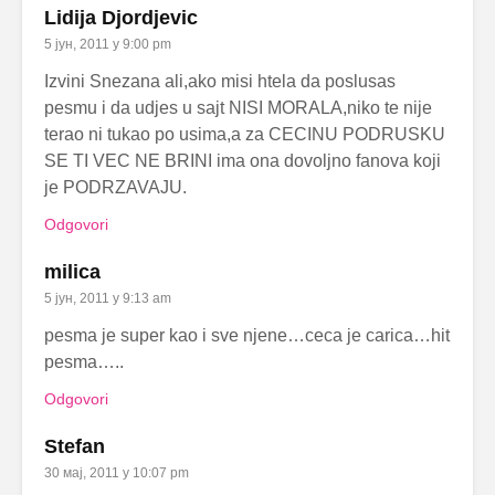
Lidija Djordjevic
5 јун, 2011 у 9:00 pm
Izvini Snezana ali,ako misi htela da poslusas
pesmu i da udjes u sajt NISI MORALA,niko te nije
terao ni tukao po usima,a za CECINU PODRUSKU
SE TI VEC NE BRINI ima ona dovoljno fanova koji
je PODRZAVAJU.
Odgovori
milica
5 јун, 2011 у 9:13 am
pesma je super kao i sve njene…ceca je carica…hit
pesma…..
Odgovori
Stefan
30 мај, 2011 у 10:07 pm