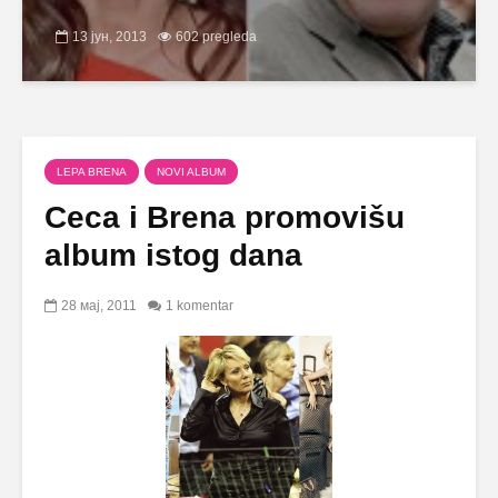
13 јун, 2013
602 pregleda
LEPA BRENA
NOVI ALBUM
Ceca i Brena promovišu
album istog dana
28 мај, 2011
1 komentar