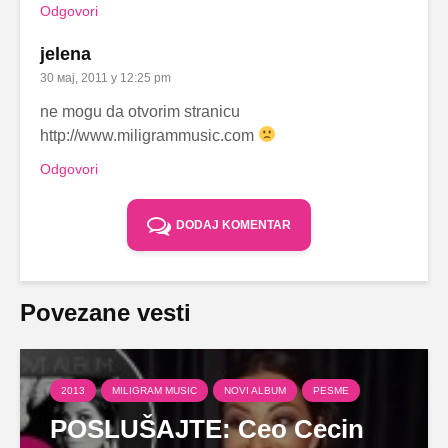
Odgovori
jelena
30 мај, 2011 у 12:25 pm
ne mogu da otvorim stranicu
http://www.miligrammusic.com
Odgovori
DODAJ KOMENTAR
Povezane vesti
2013
MILIGRAM MUSIC
NOVI ALBUM
PESME
POSLUŠAJTE: Ceo Cecin