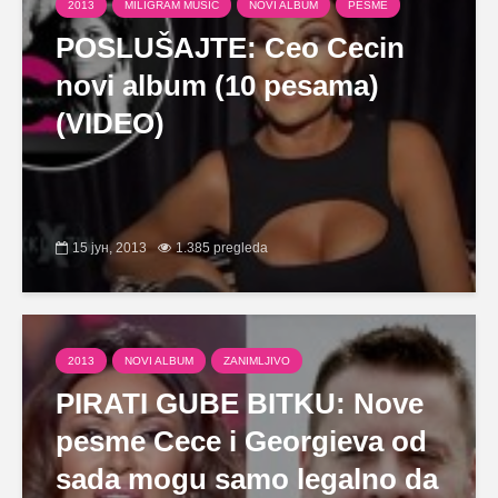
2013
MILIGRAM MUSIC
NOVI ALBUM
PESME
POSLUŠAJTE: Ceo Cecin
novi album (10 pesama)
(VIDEO)
15 јун, 2013
1.385 pregleda
2013
NOVI ALBUM
ZANIMLJIVO
PIRATI GUBE BITKU: Nove
pesme Cece i Georgieva od
sada mogu samo legalno da