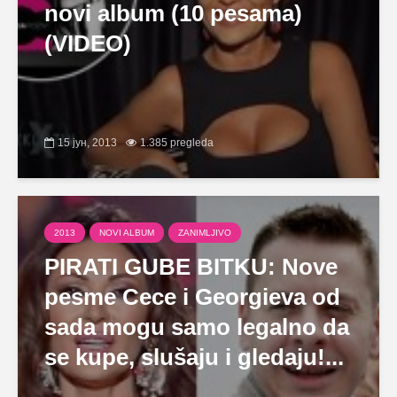
novi album (10 pesama)
(VIDEO)
15 јун, 2013
1.385 pregleda
2013
NOVI ALBUM
ZANIMLJIVO
PIRATI GUBE BITKU: Nove
pesme Cece i Georgieva od
sada mogu samo legalno da
se kupe, slušaju i gledaju!...