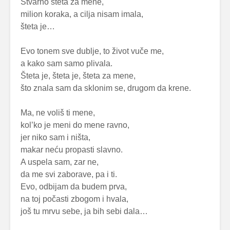
Stvarno šteta za mene,
milion koraka, a cilja nisam imala,
šteta je…
Evo tonem sve dublje, to život vuče me,
a kako sam samo plivala.
Šteta je, šteta je, šteta za mene,
što znala sam da sklonim se, drugom da krene.
Ma, ne voliš ti mene,
kol’ko je meni do mene ravno,
jer niko sam i ništa,
makar neću propasti slavno.
A uspela sam, zar ne,
da me svi zaborave, pa i ti.
Evo, odbijam da budem prva,
na toj počasti zbogom i hvala,
još tu mrvu sebe, ja bih sebi dala…