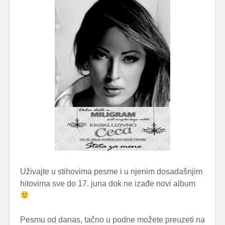
Uživajte u stihovima pesme i u njenim dosadašnjim
hitovima sve do 17. juna dok ne izađe novi album
Pesmu od danas, tačno u podne možete preuzeti na