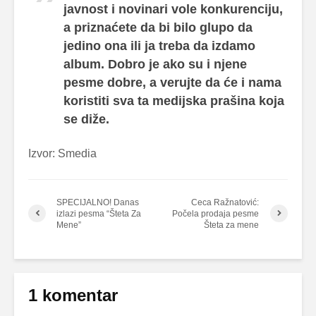
javnost i novinari vole konkurenciju,
a priznaćete da bi bilo glupo da
jedino ona ili ja treba da izdamo
album. Dobro je ako su i njene
pesme dobre, a verujte da će i nama
koristiti sva ta medijska prašina koja
se diže.
Izvor: Smedia
SPECIJALNO! Danas
Ceca Ražnatović:
izlazi pesma “Šteta Za
Počela prodaja pesme
Mene”
Šteta za mene
1 komentar