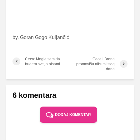
by. Goran Gogo Kuljančić
Ceca: Mogla sam da
Ceca i Brena
budem sve, a nisam!
promovišu album istog
dana
6 komentara
DODAJ KOMENTAR