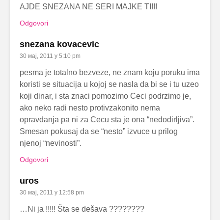
AJDE SNEZANA NE SERI MAJKE TI!!!
Odgovori
snezana kovacevic
30 мај, 2011 у 5:10 pm
pesma je totalno bezveze, ne znam koju poruku ima
koristi se situacija u kojoj se nasla da bi se i tu uzeo
koji dinar, i sta znaci pomozimo Ceci podrzimo je,
ako neko radi nesto protivzakonito nema
opravdanja pa ni za Cecu sta je ona “nedodirljiva”.
Smesan pokusaj da se “nesto” izvuce u prilog
njenoj “nevinosti”.
Odgovori
uros
30 мај, 2011 у 12:58 pm
…Ni ja !!!!! Šta se dešava ????????