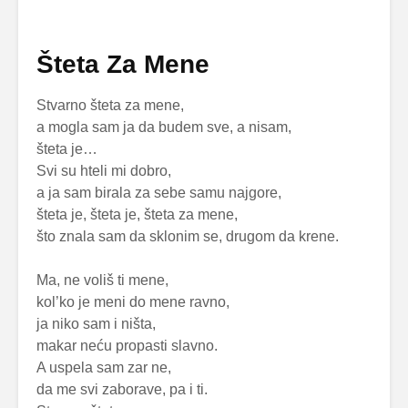
Šteta Za Mene
Stvarno šteta za mene,
a mogla sam ja da budem sve, a nisam,
šteta je…
Svi su hteli mi dobro,
a ja sam birala za sebe samu najgore,
šteta je, šteta je, šteta za mene,
što znala sam da sklonim se, drugom da krene.
Ma, ne voliš ti mene,
kol’ko je meni do mene ravno,
ja niko sam i ništa,
makar neću propasti slavno.
A uspela sam zar ne,
da me svi zaborave, pa i ti.