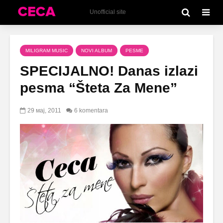
Unofficial site
MILIGRAM MUSIC
NOVI ALBUM
PESME
SPECIJALNO! Danas izlazi
pesma “Šteta Za Mene”
29 мај, 2011
6 komentara