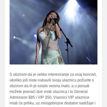
S obzirom da je veliko interesiranje za ovaj koncert,
ukoliko još niste nabavili svoju ulaznicu požurite s
obzirom da ih je ostalo veoma malo, a u ponudi
možete pronaći dve vrste ulaznica i to General
Admission $85 i VIP 350. Vlasnici VIP ulaznice
imati će priliku, uz mnogobrojne dodatne sadržaje i