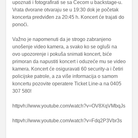
upoznati i fotografirati se sa Cecom u backstage-u.
Vrata dvorane otvaraju se u 19:30 dok je početak
koncerta predviđen za 20:45 h. Koncert će trajati do
ponoći.
Važno je napomenuti da je strogo zabranjeno
unošenje video kamera, a svako ko se ogluši na
ovo upozorenje i pokuša snimati koncert, biće
primoran da napustiti koncert i oduzeće mu se video
kamera. Koncert će osiguravati 60 security-a i četiri
policijske patrole, a za više informacija o samom
koncertu pozovite operatere Ticket Line-a na 0405
307 580!
httpvh://www.youtube.com/watch?v=OV8XqVMbqJs
httpvh://www.youtube.com/watch?v=Fdq2P3Vbr3s