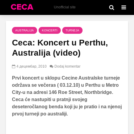
Unofficial site
AUSTRALIJA
KONCERTI
TURNEJA
Ceca: Koncert u Perthu,
Australija (video)
4 децембар, 2010
Dodaj komentar
Prvi koncert u sklopu Cecine Australske turneje
održava se večeras ( 03.12.10) u Perthu u Metro
City-u na adresi 146 Roe Street, Northbridge.
Ceca će nastupiti u pratnji svojeg
deseteročlanog benda koji ju je pratio i na njenoj
prvoj turneji po australiji.