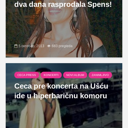
dva dana rasprodala Spens!
5 октобар, 2013
683 pregleda
CECA PRESS
KONCERTI
NOVI ALBUM
ZANIMLJIVO
Ceca pre koncerta na Ušću
ide u hiperbaričnu komoru