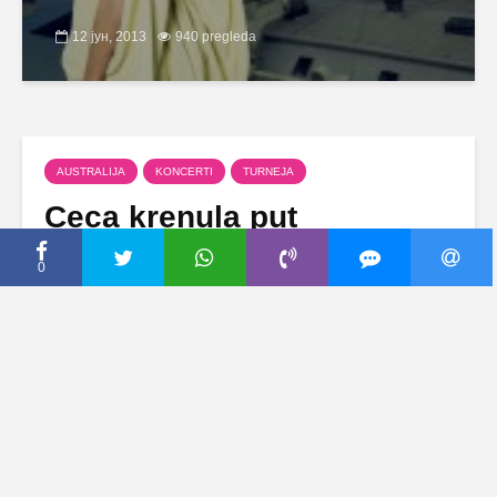
12 јун, 2013
940 pregleda
AUSTRALIJA
KONCERTI
TURNEJA
Ceca krenula put
Australije!
0
1 децембар, 2010
Dodaj komentar
Folk pevačica Svetlana Ražnatović danas je oko
15 časova krenula put Australije na
trinaestodnevnu turneju. Ona je sa aerodroma
“Nikola Tesla“ poletela ka Istanbulu odakle
večeras leti za Dubai. Ceca u četvrtak stiže prvo
u Pert, odakle koncertom 3. decembra započinje